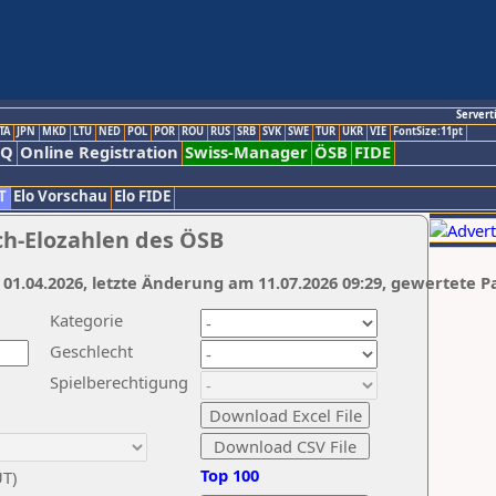
Servert
TA
JPN
MKD
LTU
NED
POL
POR
ROU
RUS
SRB
SVK
SWE
TUR
UKR
VIE
FontSize:11pt
AQ
Online Registration
Swiss-Manager
ÖSB
FIDE
T
Elo Vorschau
Elo FIDE
ch-Elozahlen des ÖSB
 01.04.2026, letzte Änderung am 11.07.2026 09:29, gewertete P
Kategorie
Geschlecht
Spielberechtigung
Top 100
UT)