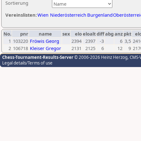
Sortierung
Vereinslisten:
Wien
Niederösterreich
Burgenland
Oberösterrei
No.
pnr
name
sex
elo
eloalt
diff
abg
anz
pkt
el
1
103220
Fröwis Georg
2394
2397
-3
6
3,5
241
2
106718
Kleiser Gregor
2131
2125
6
12
9
217
Chess-Tournament-Results-Server
© 2006-2026 Heinz Herzog
, CMS-
Legal details/Terms of use