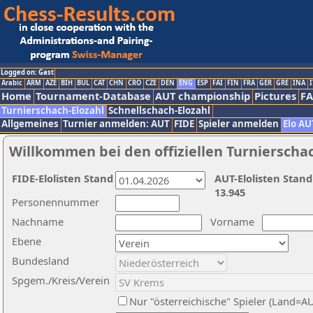
Logged on: Gast
Arabic
ARM
AZE
BIH
BUL
CAT
CHN
CRO
CZE
DEN
ENG
ESP
FAI
FIN
FRA
GER
GRE
INA
I
Home
Tournament-Database
AUT championship
Pictures
F
Turnierschach-Elozahl
Schnellschach-Elozahl
Allgemeines
Turnier anmelden: AUT
FIDE
Spieler anmelden
Elo AU
Willkommen bei den offiziellen Turnierscha
FIDE-Elolisten Stand
AUT-Elolisten Stand
13.945
Personennummer
Nachname
Vorname
Ebene
Bundesland
Spgem./Kreis/Verein
Nur "österreichische" Spieler (Land=A