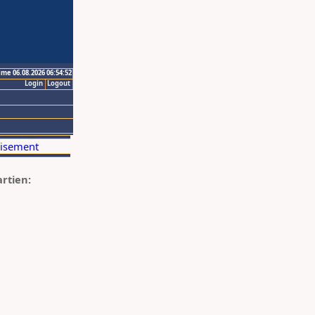
ime 06.08.2026 06:54:52
Login
Logout
artien: