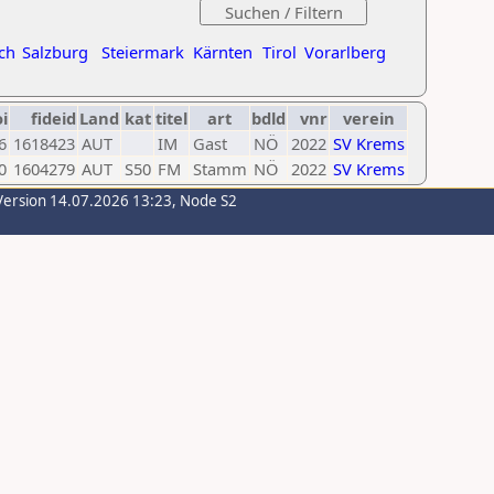
ch
Salzburg
Steiermark
Kärnten
Tirol
Vorarlberg
oi
fideid
Land
kat
titel
art
bdld
vnr
verein
6
1618423
AUT
IM
Gast
NÖ
2022
SV Krems
0
1604279
AUT
S50
FM
Stamm
NÖ
2022
SV Krems
Version 14.07.2026 13:23, Node S2