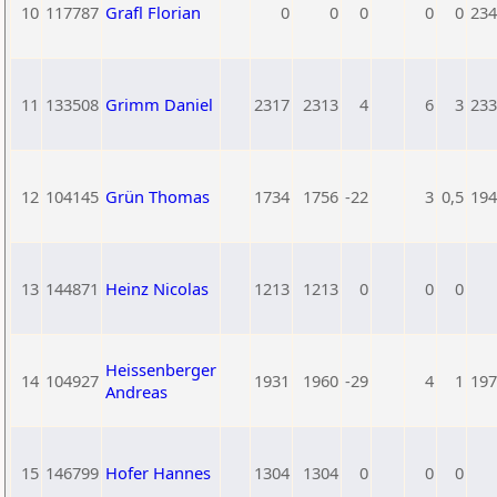
10
117787
Grafl Florian
0
0
0
0
0
234
11
133508
Grimm Daniel
2317
2313
4
6
3
233
12
104145
Grün Thomas
1734
1756
-22
3
0,5
194
13
144871
Heinz Nicolas
1213
1213
0
0
0
Heissenberger
14
104927
1931
1960
-29
4
1
197
Andreas
15
146799
Hofer Hannes
1304
1304
0
0
0