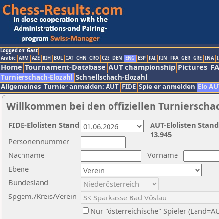
Logged on: Gast
Arabic
ARM
AZE
BIH
BUL
CAT
CHN
CRO
CZE
DEN
ENG
ESP
FAI
FIN
FRA
GER
GRE
INA
I
Home
Tournament-Database
AUT championship
Pictures
F
Turnierschach-Elozahl
Schnellschach-Elozahl
Allgemeines
Turnier anmelden: AUT
FIDE
Spieler anmelden
Elo AU
Willkommen bei den offiziellen Turnierscha
FIDE-Elolisten Stand
AUT-Elolisten Stand
13.945
Personennummer
Nachname
Vorname
Ebene
Bundesland
Spgem./Kreis/Verein
Nur "österreichische" Spieler (Land=A