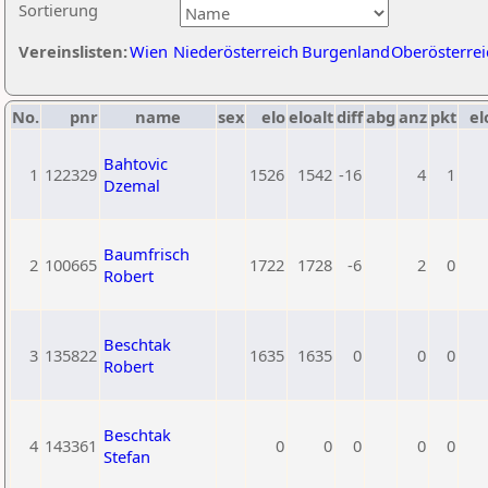
Sortierung
Vereinslisten:
Wien
Niederösterreich
Burgenland
Oberösterrei
No.
pnr
name
sex
elo
eloalt
diff
abg
anz
pkt
el
Bahtovic
1
122329
1526
1542
-16
4
1
Dzemal
Baumfrisch
2
100665
1722
1728
-6
2
0
Robert
Beschtak
3
135822
1635
1635
0
0
0
Robert
Beschtak
4
143361
0
0
0
0
0
Stefan