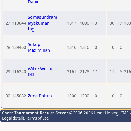
Daniel
Somasundram
27
113844
Jayakumar
1817
1830
-13
30
17
183
Ing.
Sukup
28
139460
1316
1316
0
0
0
Maximilian
Wilke Werner
29
116240
2161
2178
-17
11
5
216
DDr.
30
145082
Zima Patrick
1200
1200
0
0
0
Chess-Tournament-Results-Server
© 2006-2026 Heinz Herzog
, CMS-
Legal details/Terms of use