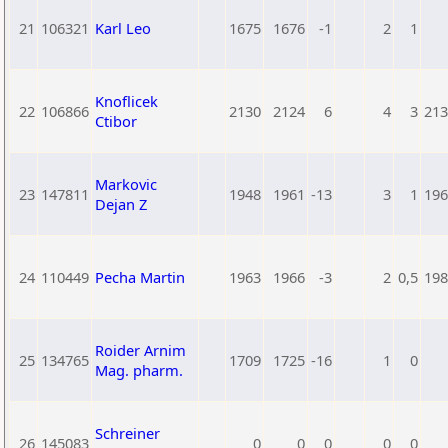
21
106321
Karl Leo
1675
1676
-1
2
1
Knoflicek
22
106866
2130
2124
6
4
3
213
Ctibor
Markovic
23
147811
1948
1961
-13
3
1
196
Dejan Z
24
110449
Pecha Martin
1963
1966
-3
2
0,5
198
Roider Arnim
25
134765
1709
1725
-16
1
0
Mag. pharm.
Schreiner
26
145083
0
0
0
0
0