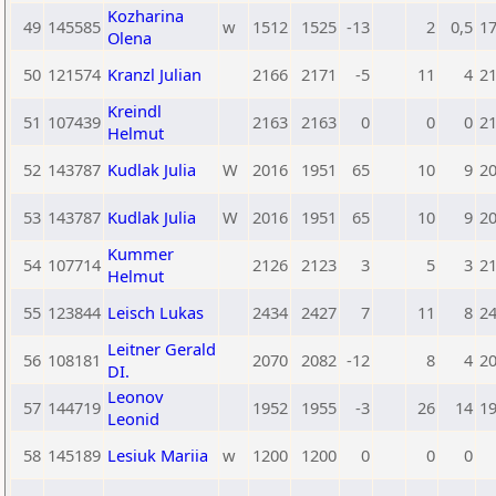
Kozharina
49
145585
w
1512
1525
-13
2
0,5
1
Olena
50
121574
Kranzl Julian
2166
2171
-5
11
4
2
Kreindl
51
107439
2163
2163
0
0
0
2
Helmut
52
143787
Kudlak Julia
W
2016
1951
65
10
9
2
53
143787
Kudlak Julia
W
2016
1951
65
10
9
2
Kummer
54
107714
2126
2123
3
5
3
2
Helmut
55
123844
Leisch Lukas
2434
2427
7
11
8
2
Leitner Gerald
56
108181
2070
2082
-12
8
4
2
DI.
Leonov
57
144719
1952
1955
-3
26
14
1
Leonid
58
145189
Lesiuk Mariia
w
1200
1200
0
0
0