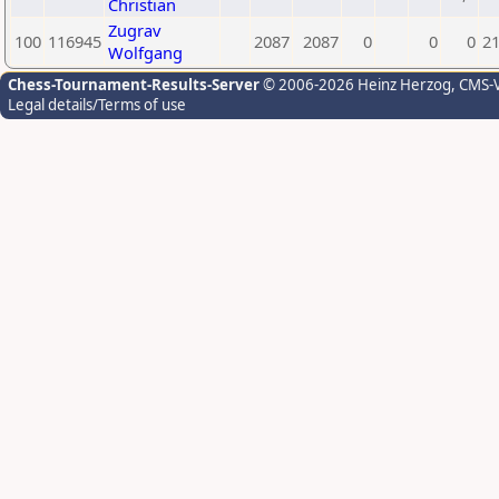
Christian
Zugrav
100
116945
2087
2087
0
0
0
2
Wolfgang
Chess-Tournament-Results-Server
© 2006-2026 Heinz Herzog
, CMS-
Legal details/Terms of use