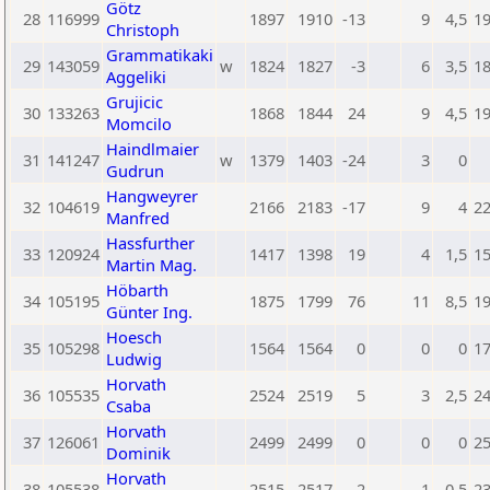
Götz
28
116999
1897
1910
-13
9
4,5
1
Christoph
Grammatikaki
29
143059
w
1824
1827
-3
6
3,5
1
Aggeliki
Grujicic
30
133263
1868
1844
24
9
4,5
1
Momcilo
Haindlmaier
31
141247
w
1379
1403
-24
3
0
Gudrun
Hangweyrer
32
104619
2166
2183
-17
9
4
2
Manfred
Hassfurther
33
120924
1417
1398
19
4
1,5
1
Martin Mag.
Höbarth
34
105195
1875
1799
76
11
8,5
1
Günter Ing.
Hoesch
35
105298
1564
1564
0
0
0
1
Ludwig
Horvath
36
105535
2524
2519
5
3
2,5
2
Csaba
Horvath
37
126061
2499
2499
0
0
0
2
Dominik
Horvath
38
105538
2515
2517
-2
1
0,5
2