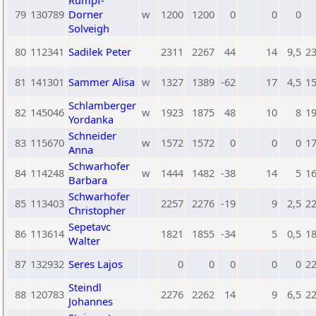
Rumpf-
79
130789
Dorner
w
1200
1200
0
0
0
Solveigh
80
112341
Sadilek Peter
2311
2267
44
14
9,5
2
81
141301
Sammer Alisa
w
1327
1389
-62
17
4,5
1
Schlamberger
82
145046
w
1923
1875
48
10
8
1
Yordanka
Schneider
83
115670
w
1572
1572
0
0
0
1
Anna
Schwarhofer
84
114248
w
1444
1482
-38
14
5
1
Barbara
Schwarhofer
85
113403
2257
2276
-19
9
2,5
2
Christopher
Sepetavc
86
113614
1821
1855
-34
5
0,5
1
Walter
87
132932
Seres Lajos
0
0
0
0
0
2
Steindl
88
120783
2276
2262
14
9
6,5
2
Johannes