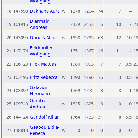
Wolfgang
18
147598
Dakhane Aura
w
1278
1204
74
7
4
Diermair
19
101915
2439
2433
6
10
7
2
Andreas
20
143095
Donets Alina
w
1858
1795
63
12
10
1
Feldmüller
21
117174
1351
1367
-16
11
4
1
Wolfgang
22
126120
Filek Mattias
1986
1993
-7
7
3,5
2
23
103196
Fritz Rebecca
w
1790
1796
-6
3
0,5
1
Galavics
24
103392
1769
1772
-3
3
1
1
Hermann
Gambal
25
109740
w
1825
1825
0
0
0
1
Andrea
26
144124
Gandolf Kilian
1764
1733
31
8
5,5
1
Geabou Lidia-
27
148810
w
0
0
0
0
0
Rebeca