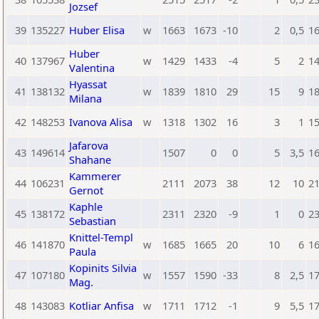
Jozsef
39
135227
Huber Elisa
w
1663
1673
-10
2
0,5
1
Huber
40
137967
w
1429
1433
-4
5
2
1
Valentina
Hyassat
41
138132
w
1839
1810
29
15
9
1
Milana
42
148253
Ivanova Alisa
w
1318
1302
16
3
1
1
Jafarova
43
149614
1507
0
0
5
3,5
1
Shahane
Kammerer
44
106231
2111
2073
38
12
10
2
Gernot
Kaphle
45
138172
2311
2320
-9
1
0
2
Sebastian
Knittel-Templ
46
141870
w
1685
1665
20
10
6
1
Paula
Kopinits Silvia
47
107180
w
1557
1590
-33
8
2,5
1
Mag.
48
143083
Kotliar Anfisa
w
1711
1712
-1
9
5,5
1