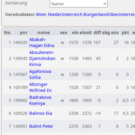
Sortierung
Vereinslisten:
Wien
Niederösterreich
Burgenland
Oberösterrei
No.
pnr
name
sex
elo
eloalt
diff
abg
anz
pkt
e
Abakah-
1
145035
w
1575
1378
197
27
16
1
Hagan Edna
Aboulenein-
2
139545
Djamshidian
w
1538
1493
45
2
2
1
Kimia
Agafonova
3
147067
w
1200
1200
0
0
0
Sofiia
Altzinger
4
100189
1528
1507
21
6
3
1
Wilfried Dr.
Badrakova
5
139682
w
1800
1809
-9
2
0,5
1
Kseniya
6
100528
Balinov Ilia
2358
2372
-14
17
9,5
2
7
134951
Balint Peter
2370
2363
7
8
5
2