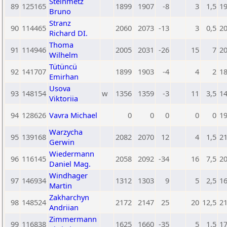
Steinmetz
89
125165
1899
1907
-8
3
1,5
1
Bruno
Stranz
90
114465
2060
2073
-13
3
0,5
2
Richard DI.
Thoma
91
114946
2005
2031
-26
15
7
2
Wilhelm
Tütüncü
92
141707
1899
1903
-4
4
2
1
Emirhan
Usova
93
148154
w
1356
1359
-3
11
3,5
1
Viktoriia
94
128626
Vavra Michael
0
0
0
0
0
1
Warzycha
95
139168
2082
2070
12
4
1,5
2
Gerwin
Wiedermann
96
116145
2058
2092
-34
16
7,5
2
Daniel Mag.
Windhager
97
146934
1312
1303
9
5
2,5
1
Martin
Zakharchyn
98
148524
2172
2147
25
20
12,5
2
Andriian
Zimmermann
99
116838
1625
1660
-35
5
1,5
1