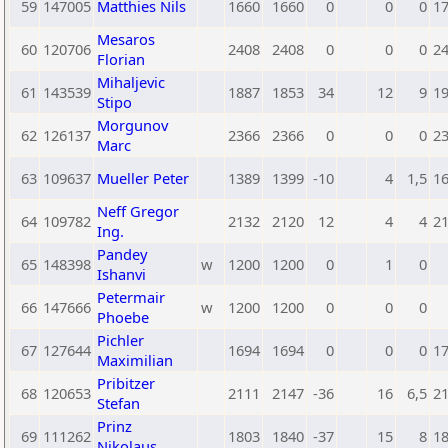
59
147005
Matthies Nils
1660
1660
0
0
0
1
Mesaros
60
120706
2408
2408
0
0
0
2
Florian
Mihaljevic
61
143539
1887
1853
34
12
9
1
Stipo
Morgunov
62
126137
2366
2366
0
0
0
2
Marc
63
109637
Mueller Peter
1389
1399
-10
4
1,5
1
Neff Gregor
64
109782
2132
2120
12
4
4
2
Ing.
Pandey
65
148398
w
1200
1200
0
1
0
Ishanvi
Petermair
66
147666
w
1200
1200
0
0
0
Phoebe
Pichler
67
127644
1694
1694
0
0
0
1
Maximilian
Pribitzer
68
120653
2111
2147
-36
16
6,5
2
Stefan
Prinz
69
111262
1803
1840
-37
15
8
1
Nikolaus