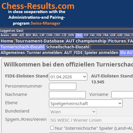
Logged on: Gast
Arabic
ARM
AZE
BIH
BUL
CAT
CHN
CRO
CZE
DEN
ENG
ESP
FAI
FIN
FRA
GER
GRE
INA
I
Home
Tournament-Database
AUT championship
Pictures
F
Turnierschach-Elozahl
Schnellschach-Elozahl
Allgemeines
Turnier anmelden: AUT
FIDE
Spieler anmelden
Elo AU
Willkommen bei den offiziellen Turnierscha
FIDE-Elolisten Stand
AUT-Elolisten Stand
13.945
Personennummer
Nachname
Vorname
Ebene
Bundesland
Spgem./Kreis/Verein
Nur "österreichische" Spieler (Land=A