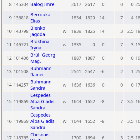
8
145304
Balog Imre
2617
2617
0
0
0
2
Berrouka
9
136818
1834
1820
14
7
4
1
Elias
Bienko
10
143798
w
1839
1825
14
3
2,5
1
Jagoda
Blokhina
11
146721
w
1335
0
0
7
3
1
Iryna
Brüll Georg
12
101406
1887
1887
0
0
0
1
Mag.
Buhmann
13
101508
2541
2547
-6
2
1
2
Rainer
Buhmann
14
114257
w
1636
1636
0
0
0
1
Sandra
Cespedes
15
119869
Alba Gladis
w
1644
1652
-8
7
3,5
1
Sandra
Cespedes
16
119869
Alba Gladis
w
1644
1652
-8
7
3,5
1
Sandra
Chesnais
17
118765
1700
1694
6
3
2,5
1