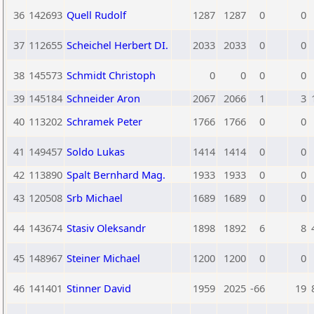
36
142693
Quell Rudolf
1287
1287
0
0
37
112655
Scheichel Herbert DI.
2033
2033
0
0
38
145573
Schmidt Christoph
0
0
0
0
39
145184
Schneider Aron
2067
2066
1
3
40
113202
Schramek Peter
1766
1766
0
0
41
149457
Soldo Lukas
1414
1414
0
0
42
113890
Spalt Bernhard Mag.
1933
1933
0
0
43
120508
Srb Michael
1689
1689
0
0
44
143674
Stasiv Oleksandr
1898
1892
6
8
45
148967
Steiner Michael
1200
1200
0
0
46
141401
Stinner David
1959
2025
-66
19