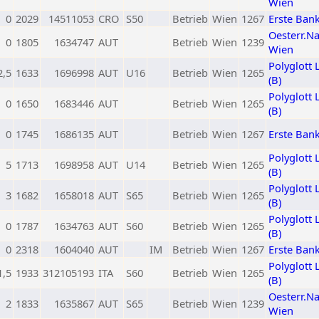
Wien
0
2029
14511053
CRO
S50
Betrieb
Wien
1267
Erste Ban
Oesterr.N
0
1805
1634747
AUT
Betrieb
Wien
1239
Wien
Polyglott 
2,5
1633
1696998
AUT
U16
Betrieb
Wien
1265
(B)
Polyglott 
0
1650
1683446
AUT
Betrieb
Wien
1265
(B)
0
1745
1686135
AUT
Betrieb
Wien
1267
Erste Ban
Polyglott 
5
1713
1698958
AUT
U14
Betrieb
Wien
1265
(B)
Polyglott 
3
1682
1658018
AUT
S65
Betrieb
Wien
1265
(B)
Polyglott 
0
1787
1634763
AUT
S60
Betrieb
Wien
1265
(B)
0
2318
1604040
AUT
IM
Betrieb
Wien
1267
Erste Ban
Polyglott 
1,5
1933
312105193
ITA
S60
Betrieb
Wien
1265
(B)
Oesterr.N
2
1833
1635867
AUT
S65
Betrieb
Wien
1239
Wien