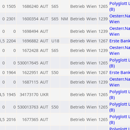
Polyglott 
0
1505
1686240
AUT
S65
Betrieb
Wien
1265
(B)
Oesterr.N
0
2301
1600354
AUT
S65
NM
Betrieb
Wien
1239
Wien
Oesterr.N
0
0
1698494
AUT
Betrieb
Wien
1239
Wien
1,5
2204
1696882
AUT
U18
Betrieb
Wien
1267
Erste Ban
Oesterr.N
0
0
1672428
AUT
S65
Betrieb
Wien
1239
Wien
Polyglott 
0
0
530017645
AUT
Betrieb
Wien
1265
(B)
0
1964
1622951
AUT
S50
Betrieb
Wien
1267
Erste Ban
Oesterr.N
0
0
1687115
AUT
Betrieb
Wien
1239
Wien
Polyglott 
4,5
1945
34173170
UKR
Betrieb
Wien
1265
(B)
Polyglott 
0
0
530013763
AUT
S50
Betrieb
Wien
1265
(B)
Polyglott 
8,5
2016
1677365
AUT
Betrieb
Wien
1265
(B)
Polyglott 