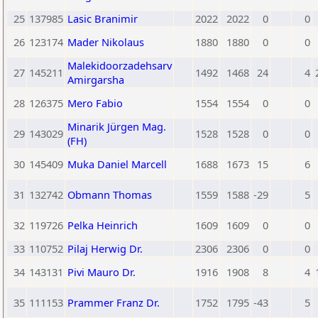
25
137985
Lasic Branimir
2022
2022
0
0
26
123174
Mader Nikolaus
1880
1880
0
0
Malekidoorzadehsarv
27
145211
1492
1468
24
4
Amirgarsha
28
126375
Mero Fabio
1554
1554
0
0
Minarik Jürgen Mag.
29
143029
1528
1528
0
0
(FH)
30
145409
Muka Daniel Marcell
1688
1673
15
6
31
132742
Obmann Thomas
1559
1588
-29
5
32
119726
Pelka Heinrich
1609
1609
0
0
33
110752
Pilaj Herwig Dr.
2306
2306
0
0
34
143131
Pivi Mauro Dr.
1916
1908
8
4
35
111153
Prammer Franz Dr.
1752
1795
-43
5