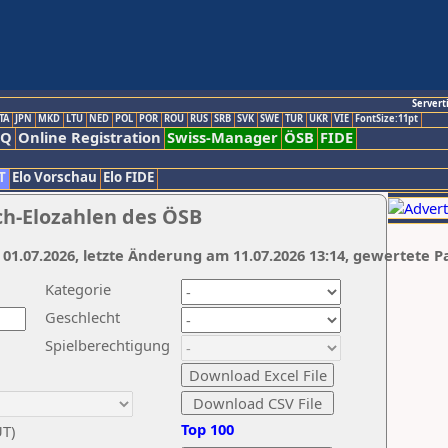
Servert
TA
JPN
MKD
LTU
NED
POL
POR
ROU
RUS
SRB
SVK
SWE
TUR
UKR
VIE
FontSize:11pt
AQ
Online Registration
Swiss-Manager
ÖSB
FIDE
T
Elo Vorschau
Elo FIDE
ch-Elozahlen des ÖSB
 01.07.2026, letzte Änderung am 11.07.2026 13:14, gewertete P
Kategorie
Geschlecht
Spielberechtigung
Top 100
UT)