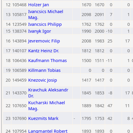
12
105468
Holzer Jan
1670
1670
0
0
Ivancsics Michael
13
105817
2098
2091
7
1
Mag.
14
123549
Ivancsics Philipp
1762
1762
0
0
15
138374
Ivanyk Igor
1990
2000
-10
1
16
143894
Jevremovic Filip
2008
1983
25
17
17
140107
Kantz Heinz Dr.
1812
1812
0
0
18
106436
Kaufmann Thomas
1500
1511
-11
1
19
106589
Killmann Tobias
0
0
0
0
20
149459
Knezovic Josip
1417
1417
0
0
Kravchuk Aleksandr
21
143370
1845
1853
-8
17
Dr.
Kucharski Michael
22
107650
1889
1842
47
11
Mag.
23
107690
Kuezmits Mark
-
1795
1753
42
8
24
107954
Langmantel Robert
1893
1893
0
0