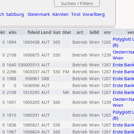
ch
Salzburg
Steiermark
Kärnten
Tirol
Vorarlberg
pkt
eloi
fideid
Land
kat
titel
art
bdld
vnr
ve
Polyglott 
0
1894
1683438
AUT
S65
Betrieb
Wien
1265
(B)
Oesterr.N
0
2108
1606875
AUT
S50
Betrieb
Wien
1239
Wien
0
1640
530005515
AUT
Betrieb
Wien
1267
Erste Ban
0
2296
1603337
AUT
S50
FM
Betrieb
Wien
1267
Erste Ban
0
1988
956961
SRB
Betrieb
Wien
1267
Erste Ban
0
0
1636936
AUT
Betrieb
Wien
1267
Erste Ban
0
2108
1610295
AUT
MK
Betrieb
Wien
1267
Erste Ban
Oesterr.N
0
1691
1603205
AUT
S60
Betrieb
Wien
1239
Wien
Polyglott 
0
1810
1680331
AUT
Betrieb
Wien
1265
(B)
0
1838
1685821
AUT
S50
Betrieb
Wien
1267
Erste Ban
0
1967
1606824
AUT
S60
Betrieb
Wien
1267
Erste Ban