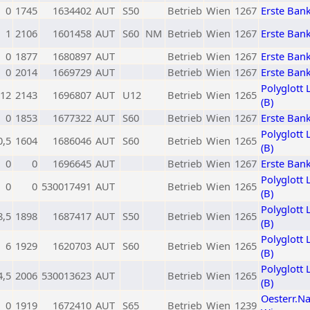
0
1745
1634402
AUT
S50
Betrieb
Wien
1267
Erste Ban
1
2106
1601458
AUT
S60
NM
Betrieb
Wien
1267
Erste Ban
0
1877
1680897
AUT
Betrieb
Wien
1267
Erste Ban
0
2014
1669729
AUT
Betrieb
Wien
1267
Erste Ban
Polyglott 
12
2143
1696807
AUT
U12
Betrieb
Wien
1265
(B)
0
1853
1677322
AUT
S60
Betrieb
Wien
1267
Erste Ban
Polyglott 
0,5
1604
1686046
AUT
S60
Betrieb
Wien
1265
(B)
0
0
1696645
AUT
Betrieb
Wien
1267
Erste Ban
Polyglott 
0
0
530017491
AUT
Betrieb
Wien
1265
(B)
Polyglott 
8,5
1898
1687417
AUT
S50
Betrieb
Wien
1265
(B)
Polyglott 
6
1929
1620703
AUT
S60
Betrieb
Wien
1265
(B)
Polyglott 
4,5
2006
530013623
AUT
Betrieb
Wien
1265
(B)
Oesterr.N
0
1919
1672410
AUT
S65
Betrieb
Wien
1239