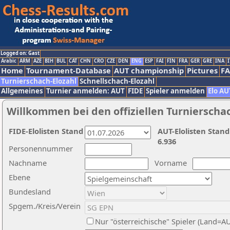
Logged on: Gast
Arabic
ARM
AZE
BIH
BUL
CAT
CHN
CRO
CZE
DEN
ENG
ESP
FAI
FIN
FRA
GER
GRE
INA
I
Home
Tournament-Database
AUT championship
Pictures
F
Turnierschach-Elozahl
Schnellschach-Elozahl
Allgemeines
Turnier anmelden: AUT
FIDE
Spieler anmelden
Elo AU
Willkommen bei den offiziellen Turnierscha
FIDE-Elolisten Stand
AUT-Elolisten Stand
6.936
Personennummer
Nachname
Vorname
Ebene
Bundesland
Spgem./Kreis/Verein
Nur "österreichische" Spieler (Land=A