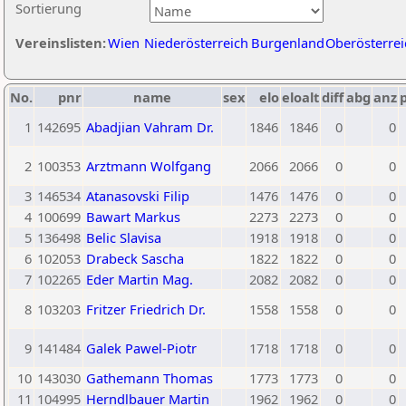
Sortierung
Vereinslisten:
Wien
Niederösterreich
Burgenland
Oberösterrei
No.
pnr
name
sex
elo
eloalt
diff
abg
anz
1
142695
Abadjian Vahram Dr.
1846
1846
0
0
2
100353
Arztmann Wolfgang
2066
2066
0
0
3
146534
Atanasovski Filip
1476
1476
0
0
4
100699
Bawart Markus
2273
2273
0
0
5
136498
Belic Slavisa
1918
1918
0
0
6
102053
Drabeck Sascha
1822
1822
0
0
7
102265
Eder Martin Mag.
2082
2082
0
0
8
103203
Fritzer Friedrich Dr.
1558
1558
0
0
9
141484
Galek Pawel-Piotr
1718
1718
0
0
10
143030
Gathemann Thomas
1773
1773
0
0
11
104995
Herndlbauer Martin
1962
1962
0
0