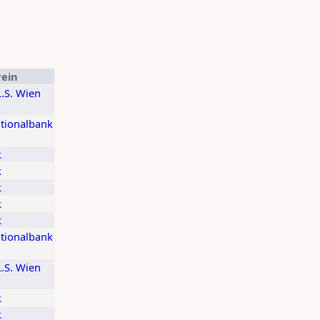
rein
L.S. Wien
ationalbank
k
k
k
k
k
ationalbank
L.S. Wien
k
k