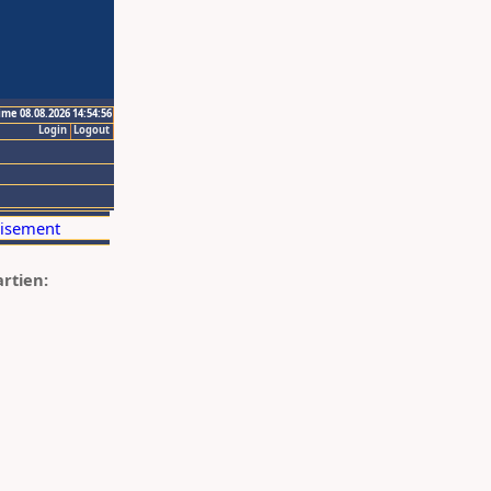
ime 08.08.2026 14:54:56
Login
Logout
artien: