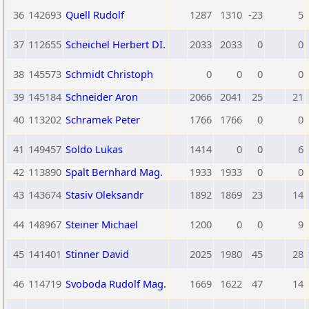
36
142693
Quell Rudolf
1287
1310
-23
5
37
112655
Scheichel Herbert DI.
2033
2033
0
0
38
145573
Schmidt Christoph
0
0
0
0
39
145184
Schneider Aron
2066
2041
25
21
40
113202
Schramek Peter
1766
1766
0
0
41
149457
Soldo Lukas
1414
0
0
6
42
113890
Spalt Bernhard Mag.
1933
1933
0
0
43
143674
Stasiv Oleksandr
1892
1869
23
14
44
148967
Steiner Michael
1200
0
0
9
45
141401
Stinner David
2025
1980
45
28
46
114719
Svoboda Rudolf Mag.
1669
1622
47
14