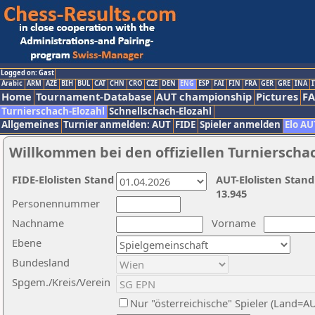
Logged on: Gast
Arabic
ARM
AZE
BIH
BUL
CAT
CHN
CRO
CZE
DEN
ENG
ESP
FAI
FIN
FRA
GER
GRE
INA
I
Home
Tournament-Database
AUT championship
Pictures
F
Turnierschach-Elozahl
Schnellschach-Elozahl
Allgemeines
Turnier anmelden: AUT
FIDE
Spieler anmelden
Elo AU
Willkommen bei den offiziellen Turnierscha
FIDE-Elolisten Stand
AUT-Elolisten Stand
13.945
Personennummer
Nachname
Vorname
Ebene
Bundesland
Spgem./Kreis/Verein
Nur "österreichische" Spieler (Land=A