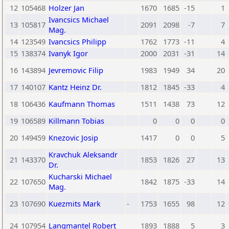
12
105468
Holzer Jan
1670
1685
-15
1
Ivancsics Michael
13
105817
2091
2098
-7
7
Mag.
14
123549
Ivancsics Philipp
1762
1773
-11
4
15
138374
Ivanyk Igor
2000
2031
-31
14
16
143894
Jevremovic Filip
1983
1949
34
20
17
140107
Kantz Heinz Dr.
1812
1845
-33
4
18
106436
Kaufmann Thomas
1511
1438
73
12
19
106589
Killmann Tobias
0
0
0
0
20
149459
Knezovic Josip
1417
0
0
5
Kravchuk Aleksandr
21
143370
1853
1826
27
13
Dr.
Kucharski Michael
22
107650
1842
1875
-33
14
Mag.
23
107690
Kuezmits Mark
-
1753
1655
98
12
24
107954
Langmantel Robert
1893
1888
5
3