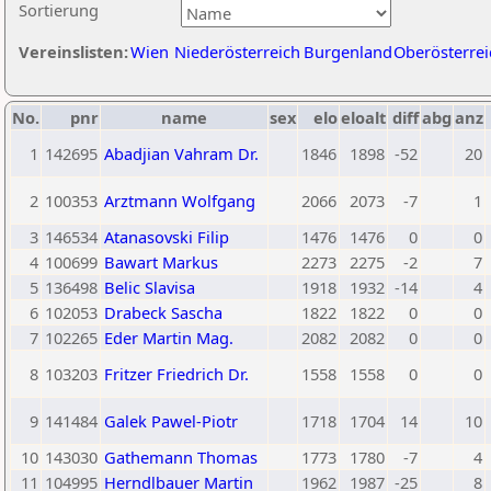
Sortierung
Vereinslisten:
Wien
Niederösterreich
Burgenland
Oberösterrei
No.
pnr
name
sex
elo
eloalt
diff
abg
anz
1
142695
Abadjian Vahram Dr.
1846
1898
-52
20
2
100353
Arztmann Wolfgang
2066
2073
-7
1
3
146534
Atanasovski Filip
1476
1476
0
0
4
100699
Bawart Markus
2273
2275
-2
7
5
136498
Belic Slavisa
1918
1932
-14
4
6
102053
Drabeck Sascha
1822
1822
0
0
7
102265
Eder Martin Mag.
2082
2082
0
0
8
103203
Fritzer Friedrich Dr.
1558
1558
0
0
9
141484
Galek Pawel-Piotr
1718
1704
14
10
10
143030
Gathemann Thomas
1773
1780
-7
4
11
104995
Herndlbauer Martin
1962
1987
-25
8