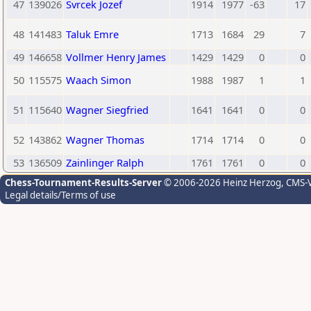
47
139026
Svrcek Jozef
1914
1977
-63
17
48
141483
Taluk Emre
1713
1684
29
7
49
146658
Vollmer Henry James
1429
1429
0
0
50
115575
Waach Simon
1988
1987
1
1
51
115640
Wagner Siegfried
1641
1641
0
0
52
143862
Wagner Thomas
1714
1714
0
0
53
136509
Zainlinger Ralph
1761
1761
0
0
Chess-Tournament-Results-Server
© 2006-2026 Heinz Herzog
, CMS-
Legal details/Terms of use