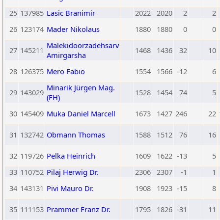
25
137985
Lasic Branimir
2022
2020
2
2
26
123174
Mader Nikolaus
1880
1880
0
0
Malekidoorzadehsarv
27
145211
1468
1436
32
10
Amirgarsha
28
126375
Mero Fabio
1554
1566
-12
6
Minarik Jürgen Mag.
29
143029
1528
1454
74
5
(FH)
30
145409
Muka Daniel Marcell
1673
1427
246
22
31
132742
Obmann Thomas
1588
1512
76
16
32
119726
Pelka Heinrich
1609
1622
-13
5
33
110752
Pilaj Herwig Dr.
2306
2307
-1
1
34
143131
Pivi Mauro Dr.
1908
1923
-15
8
35
111153
Prammer Franz Dr.
1795
1826
-31
11