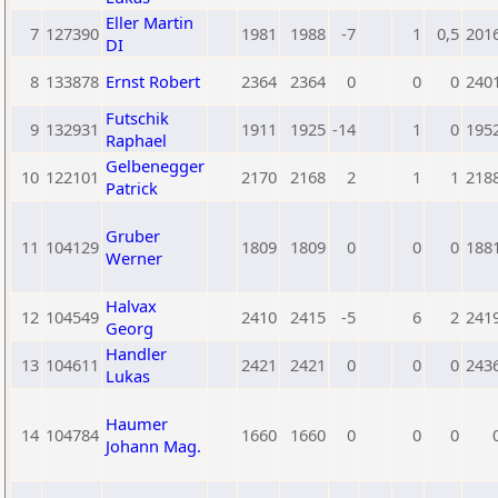
Eller Martin
7
127390
1981
1988
-7
1
0,5
201
DI
8
133878
Ernst Robert
2364
2364
0
0
0
240
Futschik
9
132931
1911
1925
-14
1
0
195
Raphael
Gelbenegger
10
122101
2170
2168
2
1
1
218
Patrick
Gruber
11
104129
1809
1809
0
0
0
188
Werner
Halvax
12
104549
2410
2415
-5
6
2
241
Georg
Handler
13
104611
2421
2421
0
0
0
243
Lukas
Haumer
14
104784
1660
1660
0
0
0
Johann Mag.