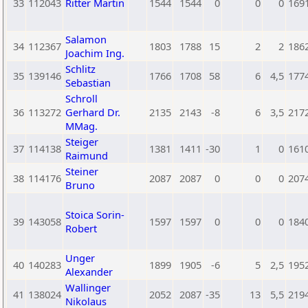
33
112043
Ritter Martin
1544
1544
0
0
0
169
Salamon
34
112367
1803
1788
15
2
2
186
Joachim Ing.
Schlitz
35
139146
1766
1708
58
6
4,5
177
Sebastian
Schroll
36
113272
Gerhard Dr.
2135
2143
-8
6
3,5
217
MMag.
Steiger
37
114138
1381
1411
-30
1
0
161
Raimund
Steiner
38
114176
2087
2087
0
0
0
207
Bruno
Stoica Sorin-
39
143058
1597
1597
0
0
0
184
Robert
Unger
40
140283
1899
1905
-6
5
2,5
195
Alexander
Wallinger
41
138024
2052
2087
-35
13
5,5
219
Nikolaus