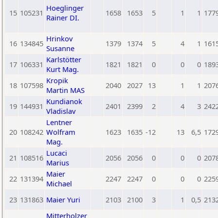
Hoeglinger
15
105231
1658
1653
5
1
1
177
Rainer DI.
Hrinkov
16
134845
1379
1374
5
4
1
161
Susanne
Karlstötter
17
106331
1821
1821
0
0
0
189
Kurt Mag.
Kropik
18
107598
2040
2027
13
1
1
207
Martin MAS
Kundianok
19
144931
2401
2399
2
4
3
242
Vladislav
Lentner
20
108242
Wolfram
1623
1635
-12
13
6,5
172
Mag.
Lucaci
21
108516
2056
2056
0
0
0
207
Marius
Maier
22
131394
2247
2247
0
0
0
225
Michael
23
131863
Maier Yuri
2103
2100
3
1
0,5
213
Mitterholzer