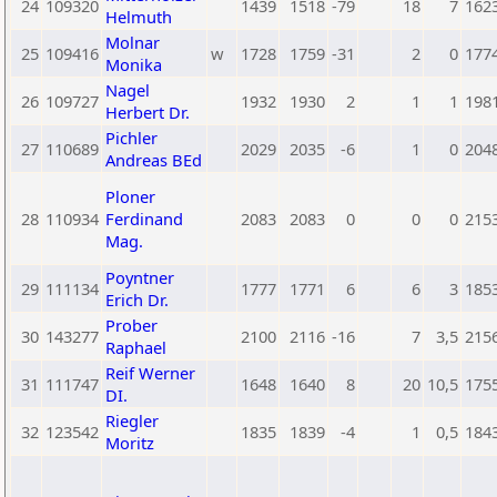
24
109320
1439
1518
-79
18
7
162
Helmuth
Molnar
25
109416
w
1728
1759
-31
2
0
177
Monika
Nagel
26
109727
1932
1930
2
1
1
198
Herbert Dr.
Pichler
27
110689
2029
2035
-6
1
0
204
Andreas BEd
Ploner
28
110934
Ferdinand
2083
2083
0
0
0
215
Mag.
Poyntner
29
111134
1777
1771
6
6
3
185
Erich Dr.
Prober
30
143277
2100
2116
-16
7
3,5
215
Raphael
Reif Werner
31
111747
1648
1640
8
20
10,5
175
DI.
Riegler
32
123542
1835
1839
-4
1
0,5
184
Moritz