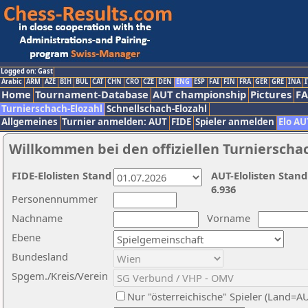
Logged on: Gast
Arabic
ARM
AZE
BIH
BUL
CAT
CHN
CRO
CZE
DEN
ENG
ESP
FAI
FIN
FRA
GER
GRE
INA
I
Home
Tournament-Database
AUT championship
Pictures
F
Turnierschach-Elozahl
Schnellschach-Elozahl
Allgemeines
Turnier anmelden: AUT
FIDE
Spieler anmelden
Elo AU
Willkommen bei den offiziellen Turnierscha
FIDE-Elolisten Stand
AUT-Elolisten Stand
6.936
Personennummer
Nachname
Vorname
Ebene
Bundesland
Spgem./Kreis/Verein
Nur "österreichische" Spieler (Land=A