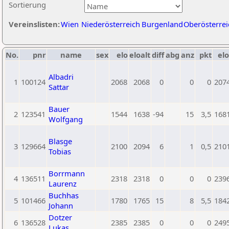
Sortierung
Vereinslisten:
Wien
Niederösterreich
Burgenland
Oberösterrei
No.
pnr
name
sex
elo
eloalt
diff
abg
anz
pkt
elo
Albadri
1
100124
2068
2068
0
0
0
207
Sattar
Bauer
2
123541
1544
1638
-94
15
3,5
168
Wolfgang
Blasge
3
129664
2100
2094
6
1
0,5
210
Tobias
Borrmann
4
136511
2318
2318
0
0
0
239
Laurenz
Buchhas
5
101466
1780
1765
15
8
5,5
184
Johann
Dotzer
6
136528
2385
2385
0
0
0
249
Lukas