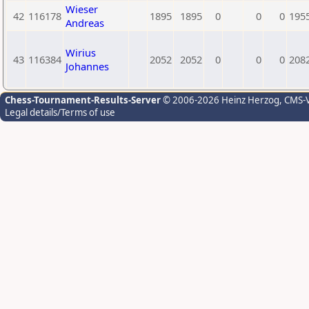
Wieser
42
116178
1895
1895
0
0
0
195
Andreas
Wirius
43
116384
2052
2052
0
0
0
208
Johannes
Chess-Tournament-Results-Server
© 2006-2026 Heinz Herzog
, CMS-
Legal details/Terms of use