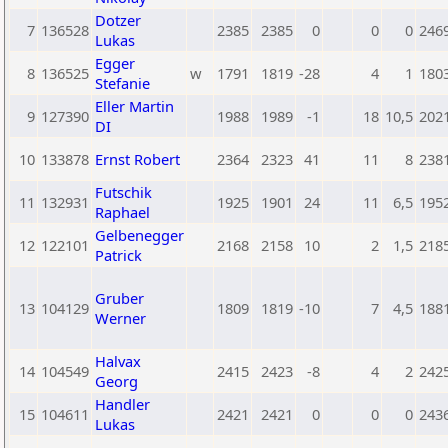
Dotzer
7
136528
2385
2385
0
0
0
246
Lukas
Egger
8
136525
w
1791
1819
-28
4
1
180
Stefanie
Eller Martin
9
127390
1988
1989
-1
18
10,5
202
DI
10
133878
Ernst Robert
2364
2323
41
11
8
238
Futschik
11
132931
1925
1901
24
11
6,5
195
Raphael
Gelbenegger
12
122101
2168
2158
10
2
1,5
218
Patrick
Gruber
13
104129
1809
1819
-10
7
4,5
188
Werner
Halvax
14
104549
2415
2423
-8
4
2
242
Georg
Handler
15
104611
2421
2421
0
0
0
243
Lukas