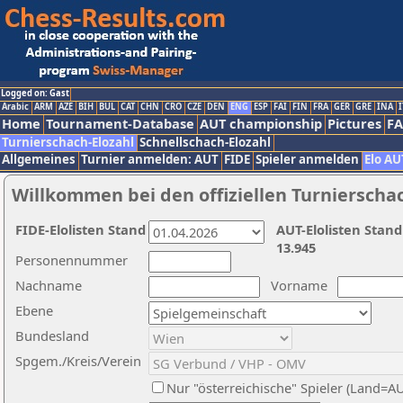
Logged on: Gast
Arabic
ARM
AZE
BIH
BUL
CAT
CHN
CRO
CZE
DEN
ENG
ESP
FAI
FIN
FRA
GER
GRE
INA
I
Home
Tournament-Database
AUT championship
Pictures
F
Turnierschach-Elozahl
Schnellschach-Elozahl
Allgemeines
Turnier anmelden: AUT
FIDE
Spieler anmelden
Elo AU
Willkommen bei den offiziellen Turnierscha
FIDE-Elolisten Stand
AUT-Elolisten Stand
13.945
Personennummer
Nachname
Vorname
Ebene
Bundesland
Spgem./Kreis/Verein
Nur "österreichische" Spieler (Land=A