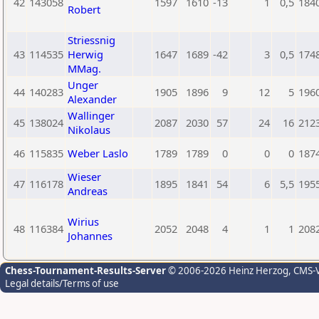
42
143058
1597
1610
-13
1
0,5
184
Robert
Striessnig
43
114535
Herwig
1647
1689
-42
3
0,5
174
MMag.
Unger
44
140283
1905
1896
9
12
5
196
Alexander
Wallinger
45
138024
2087
2030
57
24
16
212
Nikolaus
46
115835
Weber Laslo
1789
1789
0
0
0
187
Wieser
47
116178
1895
1841
54
6
5,5
195
Andreas
Wirius
48
116384
2052
2048
4
1
1
208
Johannes
Chess-Tournament-Results-Server
© 2006-2026 Heinz Herzog
, CMS-
Legal details/Terms of use