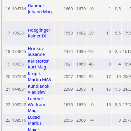
Haumer
16
104784
1660
1670
-10
1
0,5
Johann Mag.
Hoeglinger
17
105231
1653
1682
-29
11
5,5
179
Rainer DI.
Hrinkov
18
134845
1374
1390
-16
6
2,5
161
Susanne
Karlstötter
19
106331
1821
1869
-48
9
4
189
Kurt Mag.
Kropik
20
107598
2027
1992
35
17
10
206
Martin MAS
Kundianok
21
144931
2399
2398
1
16
11,5
243
Vladislav
Lentner
22
108242
Wolfram
1635
1635
0
15
8,5
172
Mag.
Lucaci
23
108516
2056
2060
-4
1
0
207
Marius
Maier