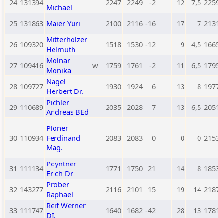
24
131394
2247
2249
-2
12
7,5
225
Michael
25
131863
Maier Yuri
2100
2116
-16
17
7
213
Mitterholzer
26
109320
1518
1530
-12
9
4,5
166
Helmuth
Molnar
27
109416
w
1759
1761
-2
11
6,5
179
Monika
Nagel
28
109727
1930
1924
6
13
8
197
Herbert Dr.
Pichler
29
110689
2035
2028
7
13
6,5
205
Andreas BEd
Ploner
30
110934
Ferdinand
2083
2083
0
0
0
215
Mag.
Poyntner
31
111134
1771
1750
21
14
8
185
Erich Dr.
Prober
32
143277
2116
2101
15
19
14
218
Raphael
Reif Werner
33
111747
1640
1682
-42
28
13
178
DI.