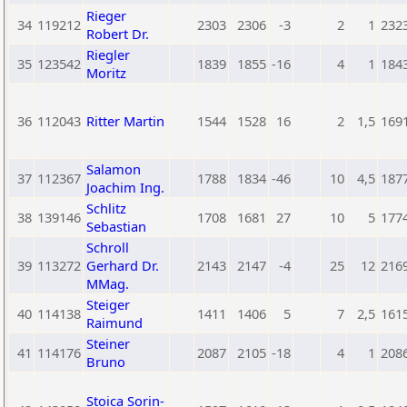
Rieger
34
119212
2303
2306
-3
2
1
232
Robert Dr.
Riegler
35
123542
1839
1855
-16
4
1
184
Moritz
36
112043
Ritter Martin
1544
1528
16
2
1,5
169
Salamon
37
112367
1788
1834
-46
10
4,5
187
Joachim Ing.
Schlitz
38
139146
1708
1681
27
10
5
177
Sebastian
Schroll
39
113272
Gerhard Dr.
2143
2147
-4
25
12
216
MMag.
Steiger
40
114138
1411
1406
5
7
2,5
161
Raimund
Steiner
41
114176
2087
2105
-18
4
1
208
Bruno
Stoica Sorin-