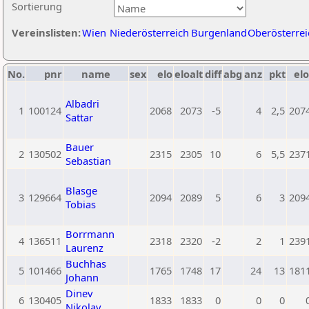
Sortierung
Vereinslisten:
Wien
Niederösterreich
Burgenland
Oberösterrei
No.
pnr
name
sex
elo
eloalt
diff
abg
anz
pkt
elo
Albadri
1
100124
2068
2073
-5
4
2,5
207
Sattar
Bauer
2
130502
2315
2305
10
6
5,5
237
Sebastian
Blasge
3
129664
2094
2089
5
6
3
209
Tobias
Borrmann
4
136511
2318
2320
-2
2
1
239
Laurenz
Buchhas
5
101466
1765
1748
17
24
13
181
Johann
Dinev
6
130405
1833
1833
0
0
0
Nikolay