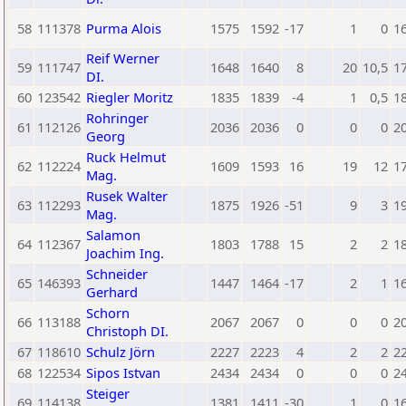
58
111378
Purma Alois
1575
1592
-17
1
0
1
Reif Werner
59
111747
1648
1640
8
20
10,5
1
DI.
60
123542
Riegler Moritz
1835
1839
-4
1
0,5
1
Rohringer
61
112126
2036
2036
0
0
0
2
Georg
Ruck Helmut
62
112224
1609
1593
16
19
12
1
Mag.
Rusek Walter
63
112293
1875
1926
-51
9
3
1
Mag.
Salamon
64
112367
1803
1788
15
2
2
1
Joachim Ing.
Schneider
65
146393
1447
1464
-17
2
1
1
Gerhard
Schorn
66
113188
2067
2067
0
0
0
2
Christoph DI.
67
118610
Schulz Jörn
2227
2223
4
2
2
2
68
122534
Sipos Istvan
2434
2434
0
0
0
2
Steiger
69
114138
1381
1411
-30
1
0
1