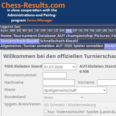
Logged on: Gast
Arabic
ARM
AZE
BIH
BUL
CAT
CHN
CRO
CZE
DEN
ENG
ESP
FAI
FIN
FRA
GER
GRE
INA
I
Home
Tournament-Database
AUT championship
Pictures
F
Turnierschach-Elozahl
Schnellschach-Elozahl
Allgemeines
Turnier anmelden: AUT
FIDE
Spieler anmelden
Elo AU
Willkommen bei den offiziellen Turnierscha
FIDE-Elolisten Stand
AUT-Elolisten Stand
6.936
Personennummer
Nachname
Vorname
Ebene
Bundesland
Spgem./Kreis/Verein
Nur "österreichische" Spieler (Land=A