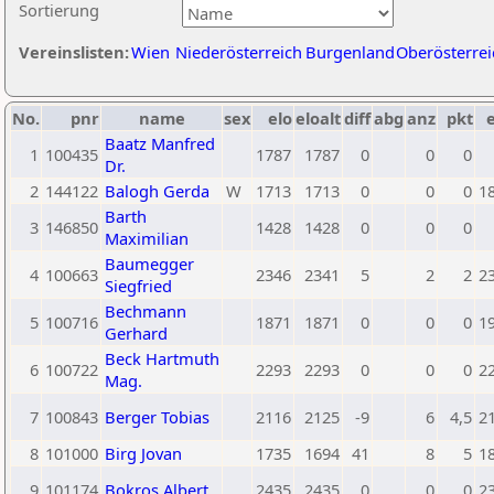
Sortierung
Vereinslisten:
Wien
Niederösterreich
Burgenland
Oberösterrei
No.
pnr
name
sex
elo
eloalt
diff
abg
anz
pkt
e
Baatz Manfred
1
100435
1787
1787
0
0
0
Dr.
2
144122
Balogh Gerda
W
1713
1713
0
0
0
1
Barth
3
146850
1428
1428
0
0
0
Maximilian
Baumegger
4
100663
2346
2341
5
2
2
2
Siegfried
Bechmann
5
100716
1871
1871
0
0
0
1
Gerhard
Beck Hartmuth
6
100722
2293
2293
0
0
0
2
Mag.
7
100843
Berger Tobias
2116
2125
-9
6
4,5
2
8
101000
Birg Jovan
1735
1694
41
8
5
1
9
101174
Bokros Albert
2435
2435
0
0
0
2