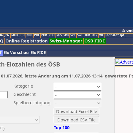
Servert
TA
JPN
MKD
LTU
NED
POL
POR
ROU
RUS
SRB
SVK
SWE
TUR
UKR
VIE
FontSize:11pt
AQ
Online Registration
Swiss-Manager
ÖSB
FIDE
T
Elo Vorschau
Elo FIDE
ch-Elozahlen des ÖSB
 01.07.2026, letzte Änderung am 11.07.2026 13:14, gewertete P
Kategorie
Geschlecht
Spielberechtigung
Top 100
UT)