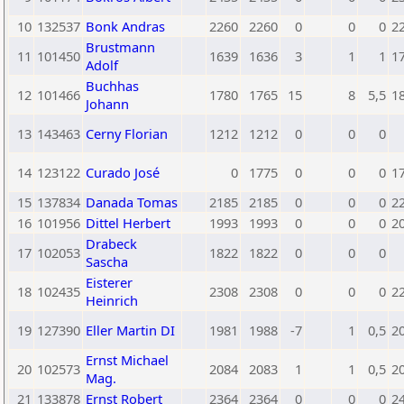
10
132537
Bonk Andras
2260
2260
0
0
0
2
Brustmann
11
101450
1639
1636
3
1
1
1
Adolf
Buchhas
12
101466
1780
1765
15
8
5,5
1
Johann
13
143463
Cerny Florian
1212
1212
0
0
0
14
123122
Curado José
0
1775
0
0
0
1
15
137834
Danada Tomas
2185
2185
0
0
0
2
16
101956
Dittel Herbert
1993
1993
0
0
0
2
Drabeck
17
102053
1822
1822
0
0
0
Sascha
Eisterer
18
102435
2308
2308
0
0
0
2
Heinrich
19
127390
Eller Martin DI
1981
1988
-7
1
0,5
2
Ernst Michael
20
102573
2084
2083
1
1
0,5
2
Mag.
21
133878
Ernst Robert
2364
2364
0
0
0
2