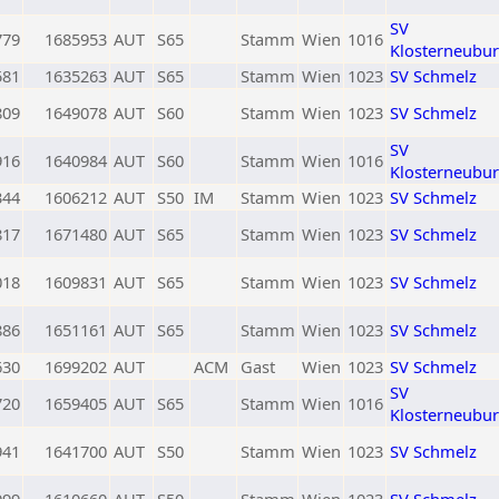
SV
779
1685953
AUT
S65
Stamm
Wien
1016
Klosterneubu
581
1635263
AUT
S65
Stamm
Wien
1023
SV Schmelz
809
1649078
AUT
S60
Stamm
Wien
1023
SV Schmelz
SV
916
1640984
AUT
S60
Stamm
Wien
1016
Klosterneubu
344
1606212
AUT
S50
IM
Stamm
Wien
1023
SV Schmelz
817
1671480
AUT
S65
Stamm
Wien
1023
SV Schmelz
018
1609831
AUT
S65
Stamm
Wien
1023
SV Schmelz
886
1651161
AUT
S65
Stamm
Wien
1023
SV Schmelz
630
1699202
AUT
ACM
Gast
Wien
1023
SV Schmelz
SV
720
1659405
AUT
S65
Stamm
Wien
1016
Klosterneubu
941
1641700
AUT
S50
Stamm
Wien
1023
SV Schmelz