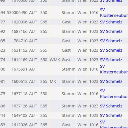
099
1610660
AUT
S50
Stamm
Wien
1023
SV Schmelz
SV
594
530006490
AUT
S50
Stamm
Wien
1016
Klosterneubu
777
1620096
AUT
S65
Gast
Wien
1023
SV Schmelz
692
1687166
AUT
S65
Stamm
Wien
1023
SV Schmelz
035
784710
AUT
Gast
Wien
1023
SV Schmelz
623
1631152
AUT
S65
Gast
Wien
1023
SV Schmelz
774
1614169
AUT
S50
WMK
Gast
Wien
1023
SV Schmelz
SV
806
1675591
AUT
Stamm
Wien
1016
Klosterneubu
981
1600613
AUT
S65
MK
Stamm
Wien
1023
SV Schmelz
SV
875
1637118
AUT
S50
Stamm
Wien
1016
Klosterneubu
886
1637126
AUT
S65
Stamm
Wien
1023
SV Schmelz
744
1649108
AUT
S65
Stamm
Wien
1023
SV Schmelz
SV
853
1612026
AUT
S65
Gast
Wien
1016
Klosterneubu