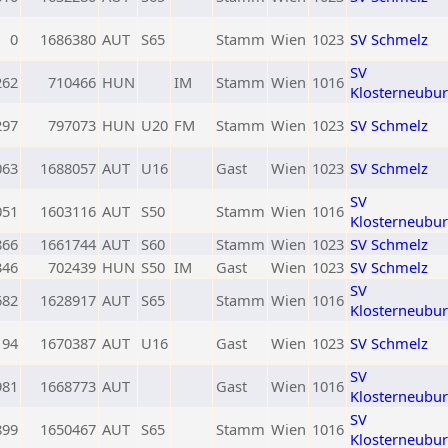
0
1686380
AUT
S65
Stamm
Wien
1023
SV Schmelz
SV
262
710466
HUN
IM
Stamm
Wien
1016
Klosterneubu
297
797073
HUN
U20
FM
Stamm
Wien
1023
SV Schmelz
063
1688057
AUT
U16
Gast
Wien
1023
SV Schmelz
SV
051
1603116
AUT
S50
Stamm
Wien
1016
Klosterneubu
866
1661744
AUT
S60
Stamm
Wien
1023
SV Schmelz
346
702439
HUN
S50
IM
Gast
Wien
1023
SV Schmelz
SV
682
1628917
AUT
S65
Stamm
Wien
1016
Klosterneubu
194
1670387
AUT
U16
Gast
Wien
1023
SV Schmelz
SV
981
1668773
AUT
Gast
Wien
1016
Klosterneubu
SV
899
1650467
AUT
S65
Stamm
Wien
1016
Klosterneubu