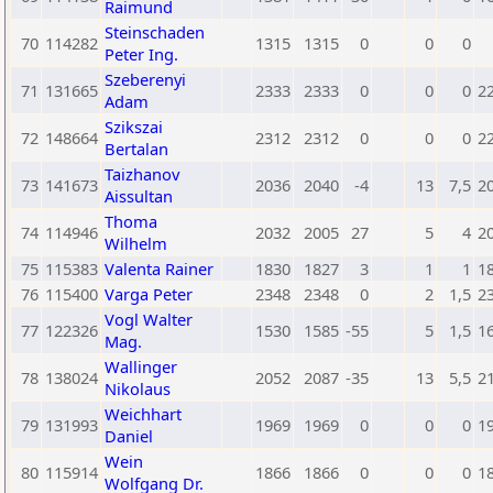
Raimund
Steinschaden
70
114282
1315
1315
0
0
0
Peter Ing.
Szeberenyi
71
131665
2333
2333
0
0
0
2
Adam
Szikszai
72
148664
2312
2312
0
0
0
2
Bertalan
Taizhanov
73
141673
2036
2040
-4
13
7,5
2
Aissultan
Thoma
74
114946
2032
2005
27
5
4
2
Wilhelm
75
115383
Valenta Rainer
1830
1827
3
1
1
1
76
115400
Varga Peter
2348
2348
0
2
1,5
2
Vogl Walter
77
122326
1530
1585
-55
5
1,5
1
Mag.
Wallinger
78
138024
2052
2087
-35
13
5,5
2
Nikolaus
Weichhart
79
131993
1969
1969
0
0
0
1
Daniel
Wein
80
115914
1866
1866
0
0
0
1
Wolfgang Dr.