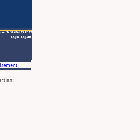
ime 06.08.2026 13:42:19
Login
Logout
artien: