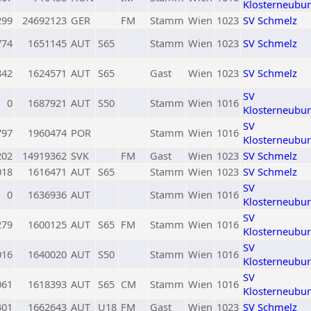
Klosterneubu
299
24692123
GER
FM
Stamm
Wien
1023
SV Schmelz
774
1651145
AUT
S65
Stamm
Wien
1023
SV Schmelz
842
1624571
AUT
S65
Gast
Wien
1023
SV Schmelz
SV
0
1687921
AUT
S50
Stamm
Wien
1016
Klosterneubu
SV
797
1960474
POR
Stamm
Wien
1016
Klosterneubu
202
14919362
SVK
FM
Gast
Wien
1023
SV Schmelz
018
1616471
AUT
S65
Stamm
Wien
1023
SV Schmelz
SV
0
1636936
AUT
Stamm
Wien
1016
Klosterneubu
SV
279
1600125
AUT
S65
FM
Stamm
Wien
1016
Klosterneubu
SV
016
1640020
AUT
S50
Stamm
Wien
1016
Klosterneubu
SV
061
1618393
AUT
S65
CM
Stamm
Wien
1016
Klosterneubu
401
1662643
AUT
U18
FM
Gast
Wien
1023
SV Schmelz