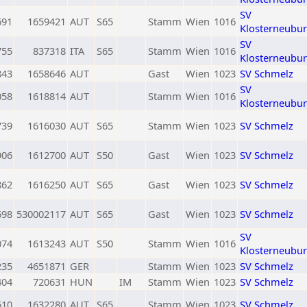
SV
691
1659421
AUT
S65
Stamm
Wien
1016
Klosterneubu
SV
755
837318
ITA
S65
Stamm
Wien
1016
Klosterneubu
843
1658646
AUT
Gast
Wien
1023
SV Schmelz
SV
058
1618814
AUT
Stamm
Wien
1016
Klosterneubu
739
1616030
AUT
S65
Stamm
Wien
1023
SV Schmelz
906
1612700
AUT
S50
Gast
Wien
1023
SV Schmelz
862
1616250
AUT
S65
Gast
Wien
1023
SV Schmelz
698
530002117
AUT
S65
Gast
Wien
1023
SV Schmelz
SV
074
1613243
AUT
S50
Stamm
Wien
1016
Klosterneubu
235
4651871
GER
Stamm
Wien
1023
SV Schmelz
404
720631
HUN
IM
Stamm
Wien
1023
SV Schmelz
610
1632280
AUT
S65
Stamm
Wien
1023
SV Schmelz