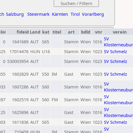
ch
Salzburg
Steiermark
Kärnten
Tirol
Vorarlberg
loi
fideid
Land
kat
titel
art
bdld
vnr
verein
SV
0
1641689
AUT
S65
Stamm
Wien
1016
Klosterneubu
825
17014476
HUN
U16
Stamm
Wien
1023
SV Schmelz
0
530003954
AUT
Stamm
Wien
1023
SV Schmelz
355
1602829
AUT
S50
IM
Gast
Wien
1023
SV Schmelz
SV
933
1607286
AUT
S60
Stamm
Wien
1016
Klosterneubu
SV
287
1602519
AUT
S60
FM
Stamm
Wien
1016
Klosterneubu
SV
125
1625896
AUT
Gast
Wien
1016
Klosterneubu
803
1611836
AUT
S65
Gast
Wien
1023
SV Schmelz
SV
367
710458
HUN
IM
Stamm
Wien
1016