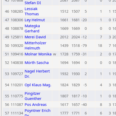
45
107868
2087
2087
0
0
0
2
Stefan DI
Lessiak
46
108285
1512
1507
5
1
1
1
Thomas
47
108306
Ley Helmut
1661
1681
-20
1
0
1
Mategka
48
108878
1669
1669
0
0
0
1
Gerhard
49
125811
Merei David
2012
2024
-12
7
3
2
Mitterholzer
50
109320
1439
1518
-79
18
7
1
Helmuth
51
109416
Molnar Monika
w
1728
1759
-31
2
0
1
52
140838
Mörth Sascha
1694
1694
0
0
0
1
Nagel Herbert
53
109727
1932
1930
2
1
1
1
Dr.
54
110201
Opl Klaus Mag.
1824
1829
-5
4
3
1
Pingitzer
55
110775
1807
1817
-10
1
0
1
Guenther
56
111087
Pos Andreas
1617
1657
-40
8
3
1
Poyntner Erich
57
111134
1777
1771
6
6
3
1
Dr.