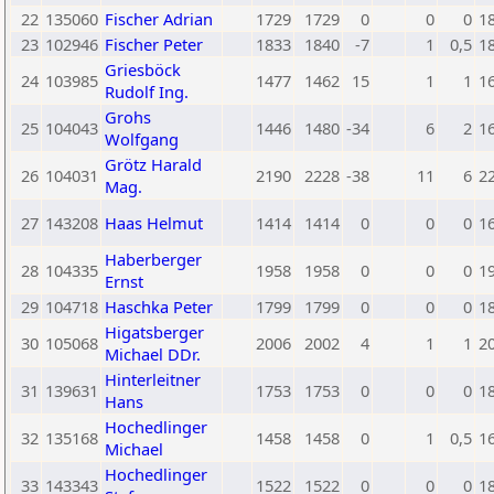
22
135060
Fischer Adrian
1729
1729
0
0
0
1
23
102946
Fischer Peter
1833
1840
-7
1
0,5
1
Griesböck
24
103985
1477
1462
15
1
1
1
Rudolf Ing.
Grohs
25
104043
1446
1480
-34
6
2
1
Wolfgang
Grötz Harald
26
104031
2190
2228
-38
11
6
2
Mag.
27
143208
Haas Helmut
1414
1414
0
0
0
1
Haberberger
28
104335
1958
1958
0
0
0
1
Ernst
29
104718
Haschka Peter
1799
1799
0
0
0
1
Higatsberger
30
105068
2006
2002
4
1
1
2
Michael DDr.
Hinterleitner
31
139631
1753
1753
0
0
0
1
Hans
Hochedlinger
32
135168
1458
1458
0
1
0,5
1
Michael
Hochedlinger
33
143343
1522
1522
0
0
0
1