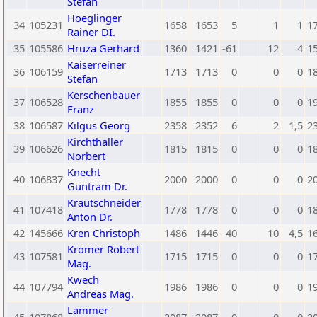
Stefan
Hoeglinger
34
105231
1658
1653
5
1
1
1
Rainer DI.
35
105586
Hruza Gerhard
1360
1421
-61
12
4
1
Kaiserreiner
36
106159
1713
1713
0
0
0
1
Stefan
Kerschenbauer
37
106528
1855
1855
0
0
0
1
Franz
38
106587
Kilgus Georg
2358
2352
6
2
1,5
2
Kirchthaller
39
106626
1815
1815
0
0
0
1
Norbert
Knecht
40
106837
2000
2000
0
0
0
2
Guntram Dr.
Krautschneider
41
107418
1778
1778
0
0
0
1
Anton Dr.
42
145666
Kren Christoph
1486
1446
40
10
4,5
1
Kromer Robert
43
107581
1715
1715
0
0
0
1
Mag.
Kwech
44
107794
1986
1986
0
0
0
1
Andreas Mag.
Lammer