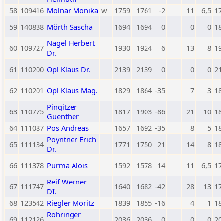
58
109416
Molnar Monika
w
1759
1761
-2
11
6,5
1
59
140838
Mörth Sascha
1694
1694
0
0
0
1
Nagel Herbert
60
109727
1930
1924
6
13
8
1
Dr.
61
110200
Opl Klaus Dr.
2139
2139
0
0
0
2
62
110201
Opl Klaus Mag.
1829
1864
-35
7
3
1
Pingitzer
63
110775
1817
1903
-86
21
10
1
Guenther
64
111087
Pos Andreas
1657
1692
-35
8
5
1
Poyntner Erich
65
111134
1771
1750
21
14
8
1
Dr.
66
111378
Purma Alois
1592
1578
14
11
6,5
1
Reif Werner
67
111747
1640
1682
-42
28
13
1
DI.
68
123542
Riegler Moritz
1839
1855
-16
4
1
1
Rohringer
69
112126
2036
2036
0
0
0
2