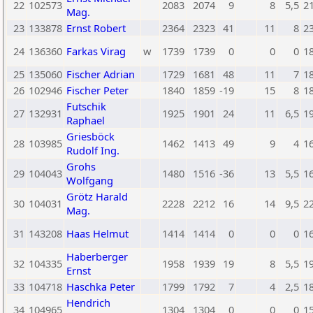
22
102573
2083
2074
9
8
5,5
2
Mag.
23
133878
Ernst Robert
2364
2323
41
11
8
2
24
136360
Farkas Virag
w
1739
1739
0
0
0
1
25
135060
Fischer Adrian
1729
1681
48
11
7
1
26
102946
Fischer Peter
1840
1859
-19
15
8
1
Futschik
27
132931
1925
1901
24
11
6,5
1
Raphael
Griesböck
28
103985
1462
1413
49
9
4
1
Rudolf Ing.
Grohs
29
104043
1480
1516
-36
13
5,5
1
Wolfgang
Grötz Harald
30
104031
2228
2212
16
14
9,5
2
Mag.
31
143208
Haas Helmut
1414
1414
0
0
0
1
Haberberger
32
104335
1958
1939
19
8
5,5
1
Ernst
33
104718
Haschka Peter
1799
1792
7
4
2,5
1
Hendrich
34
104965
1304
1304
0
0
0
1