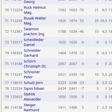
Georg
Ruck Helmut
70
112224
1593
1663
-70
21
9,5
1
Mag.
Rusek Walter
71
112293
1926
1874
52
29
19,5
1
Mag.
Salamon
72
112367
1788
1834
-46
10
4,5
1
Joachim Ing.
Scheidleder
73
133517
1620
1620
0
0
0
1
Daniel
Schneider
74
146393
1464
1476
-12
9
4,5
1
Gerhard
Schorn
75
113188
2067
2067
0
0
0
2
Christoph DI.
Schreiner
76
113241
2421
2435
-14
10
5,5
2
Peter
77
118610
Schulz Jörn
2223
2246
-23
8
3,5
2
78
122534
Sipos Istvan
2434
2441
-7
3
1
2
Stehlik
79
125653
1850
1850
0
0
0
1
Alexander
Steiger
80
114138
1411
1406
5
7
2,5
1
Raimund