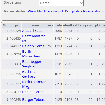
Sortierung
Vereinslisten:
Wien
Niederösterreich
Burgenland
Oberösterrei
No.
pnr
name
sex
elo
eloalt
diff
abg
anz
pkt
e
1
100124
Albadri Sattar
2068
2073
-5
4
2,5
2
Baatz Manfred
2
100435
1787
1787
0
0
0
Dr.
3
144122
Balogh Gerda
W
1713
1774
-61
11
5
1
Barth
4
146850
1428
1428
0
2
1
Maximilian
Baumegger
5
100663
2341
2342
-1
11
6,5
2
Siegfried
Bechmann
6
100716
1871
1870
1
1
1
1
Gerhard
Beck Hartmuth
7
100722
2293
2300
-7
2
1
2
Mag.
8
147017
Behlau Bruno
0
0
0
0
0
9
100843
Berger Tobias
2125
2102
23
22
15
2