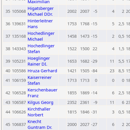
Maximilian
Higatsberger
35
105068
2002
2007
-5
4
2
2
Michael DDr.
Hinterleitner
36
139631
1753
1768
-15
5
2,5
1
Hans
Hochedlinger
37
135168
1458
1473
-15
2
0,5
1
Michael
Hochedlinger
38
143343
1522
1500
22
4
1,5
1
Stefan
Hoeglinger
39
105231
1653
1682
-29
11
5,5
1
Rainer DI.
40
105586
Hruza Gerhard
1421
1505
-84
23
8,5
1
Kaiserreiner
41
106159
1713
1713
0
0
0
1
Stefan
Kerschenbauer
42
106528
1855
1869
-14
6
2,5
1
Franz
43
106587
Kilgus Georg
2352
2361
-9
11
6
2
Kirchthaller
44
106626
1815
1846
-31
3
0,5
1
Norbert
Knecht
45
106837
2000
2027
-27
6
2
2
Guntram Dr.