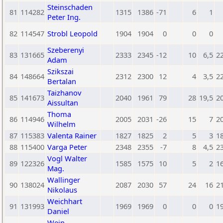
Steinschaden
81
114282
1315
1386
-71
6
1
Peter Ing.
82
114547
Strobl Leopold
1904
1904
0
0
0
Szeberenyi
83
131665
2333
2345
-12
10
6,5
2
Adam
Szikszai
84
148664
2312
2300
12
4
3,5
2
Bertalan
Taizhanov
85
141673
2040
1961
79
28
19,5
2
Aissultan
Thoma
86
114946
2005
2031
-26
15
7
2
Wilhelm
87
115383
Valenta Rainer
1827
1825
2
5
3
1
88
115400
Varga Peter
2348
2355
-7
8
4,5
2
Vogl Walter
89
122326
1585
1575
10
5
2
1
Mag.
Wallinger
90
138024
2087
2030
57
24
16
2
Nikolaus
Weichhart
91
131993
1969
1969
0
0
0
1
Daniel
Wein