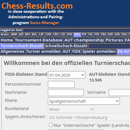
Logged on: Gast
Arabic
ARM
AZE
BIH
BUL
CAT
CHN
CRO
CZE
DEN
ENG
ESP
FAI
FIN
FRA
GER
GRE
INA
I
Home
Tournament-Database
AUT championship
Pictures
F
Turnierschach-Elozahl
Schnellschach-Elozahl
Allgemeines
Turnier anmelden: AUT
FIDE
Spieler anmelden
Elo AU
Willkommen bei den offiziellen Turnierscha
FIDE-Elolisten Stand
AUT-Elolisten Stand
13.945
Personennummer
Nachname
Vorname
Ebene
Bundesland
Spgem./Kreis/Verein
Nur "österreichische" Spieler (Land=A