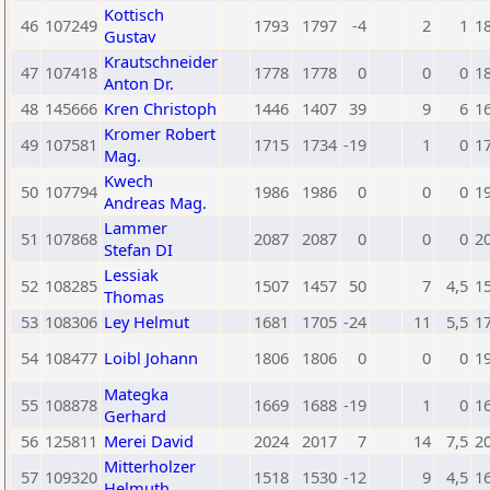
Kottisch
46
107249
1793
1797
-4
2
1
1
Gustav
Krautschneider
47
107418
1778
1778
0
0
0
1
Anton Dr.
48
145666
Kren Christoph
1446
1407
39
9
6
1
Kromer Robert
49
107581
1715
1734
-19
1
0
1
Mag.
Kwech
50
107794
1986
1986
0
0
0
1
Andreas Mag.
Lammer
51
107868
2087
2087
0
0
0
2
Stefan DI
Lessiak
52
108285
1507
1457
50
7
4,5
1
Thomas
53
108306
Ley Helmut
1681
1705
-24
11
5,5
1
54
108477
Loibl Johann
1806
1806
0
0
0
1
Mategka
55
108878
1669
1688
-19
1
0
1
Gerhard
56
125811
Merei David
2024
2017
7
14
7,5
2
Mitterholzer
57
109320
1518
1530
-12
9
4,5
1
Helmuth