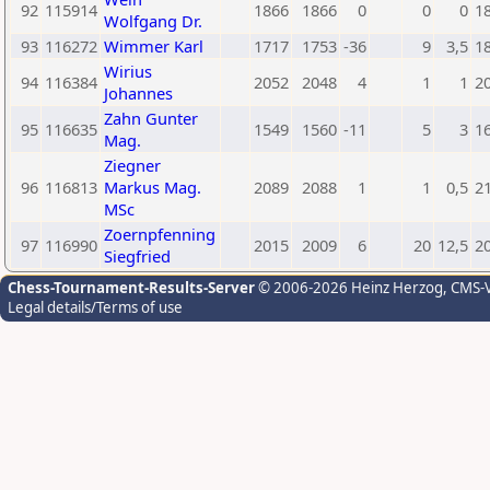
92
115914
1866
1866
0
0
0
1
Wolfgang Dr.
93
116272
Wimmer Karl
1717
1753
-36
9
3,5
1
Wirius
94
116384
2052
2048
4
1
1
2
Johannes
Zahn Gunter
95
116635
1549
1560
-11
5
3
1
Mag.
Ziegner
96
116813
Markus Mag.
2089
2088
1
1
0,5
2
MSc
Zoernpfenning
97
116990
2015
2009
6
20
12,5
2
Siegfried
Chess-Tournament-Results-Server
© 2006-2026 Heinz Herzog
, CMS-
Legal details/Terms of use