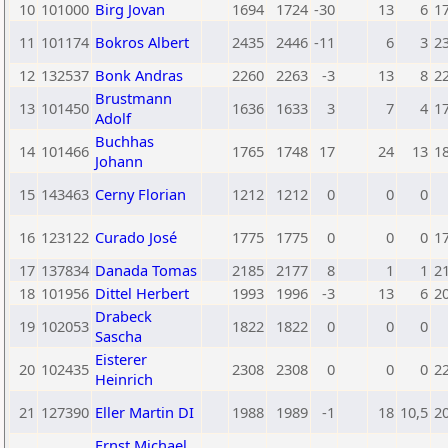
10
101000
Birg Jovan
1694
1724
-30
13
6
1
11
101174
Bokros Albert
2435
2446
-11
6
3
2
12
132537
Bonk Andras
2260
2263
-3
13
8
2
Brustmann
13
101450
1636
1633
3
7
4
1
Adolf
Buchhas
14
101466
1765
1748
17
24
13
1
Johann
15
143463
Cerny Florian
1212
1212
0
0
0
16
123122
Curado José
1775
1775
0
0
0
1
17
137834
Danada Tomas
2185
2177
8
1
1
2
18
101956
Dittel Herbert
1993
1996
-3
13
6
2
Drabeck
19
102053
1822
1822
0
0
0
Sascha
Eisterer
20
102435
2308
2308
0
0
0
2
Heinrich
21
127390
Eller Martin DI
1988
1989
-1
18
10,5
2
Ernst Michael