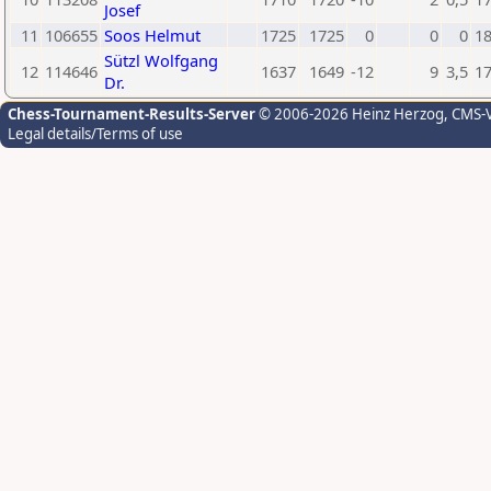
Josef
11
106655
Soos Helmut
1725
1725
0
0
0
1
Sützl Wolfgang
12
114646
1637
1649
-12
9
3,5
1
Dr.
Chess-Tournament-Results-Server
© 2006-2026 Heinz Herzog
, CMS-
Legal details/Terms of use