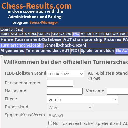
Logged on: Gast
Arabic
ARM
AZE
BIH
BUL
CAT
CHN
CRO
CZE
DEN
ENG
ESP
FAI
FIN
FRA
GER
GRE
INA
I
Home
Tournament-Database
AUT championship
Pictures
F
Turnierschach-Elozahl
Schnellschach-Elozahl
Allgemeines
Turnier anmelden: AUT
FIDE
Spieler anmelden
Elo AU
Willkommen bei den offiziellen Turnierscha
FIDE-Elolisten Stand
AUT-Elolisten Stand
13.945
Personennummer
Nachname
Vorname
Ebene
Bundesland
Spgem./Kreis/Verein
Nur "österreichische" Spieler (Land=A