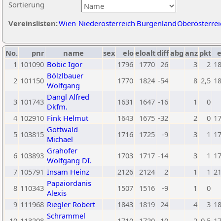
Sortierung
Vereinslisten:
Wien
Niederösterreich
Burgenland
Oberösterrei
No.
pnr
name
sex
elo
eloalt
diff
abg
anz
pkt
e
1
101090
Bobic Igor
1796
1770
26
3
2
1
Bölzlbauer
2
101150
1770
1824
-54
8
2,5
1
Wolfgang
Dangl Alfred
3
101743
1631
1647
-16
1
0
Dkfm.
4
102910
Fink Helmut
1643
1675
-32
2
0
1
Gottwald
5
103815
1716
1725
-9
3
1
1
Michael
Grahofer
6
103893
1703
1717
-14
3
1
1
Wolfgang DI.
7
105791
Insam Heinz
2126
2124
2
1
1
2
Papaiordanis
8
110343
1507
1516
-9
1
0
Alexis
9
111968
Riegler Robert
1843
1819
24
4
3
1
Schrammel
10
113208
1710
1720
-10
2
0,5
1