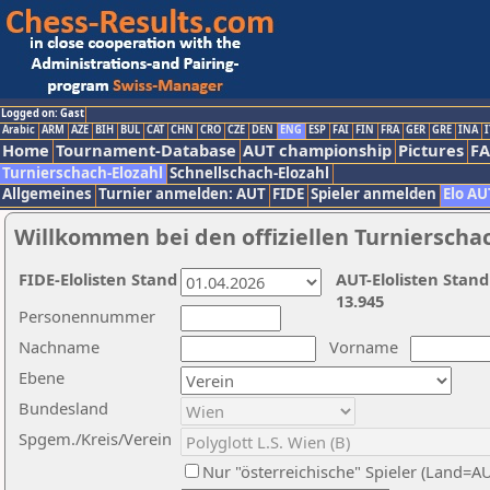
Logged on: Gast
Arabic
ARM
AZE
BIH
BUL
CAT
CHN
CRO
CZE
DEN
ENG
ESP
FAI
FIN
FRA
GER
GRE
INA
I
Home
Tournament-Database
AUT championship
Pictures
F
Turnierschach-Elozahl
Schnellschach-Elozahl
Allgemeines
Turnier anmelden: AUT
FIDE
Spieler anmelden
Elo AU
Willkommen bei den offiziellen Turnierscha
FIDE-Elolisten Stand
AUT-Elolisten Stand
13.945
Personennummer
Nachname
Vorname
Ebene
Bundesland
Spgem./Kreis/Verein
Nur "österreichische" Spieler (Land=A