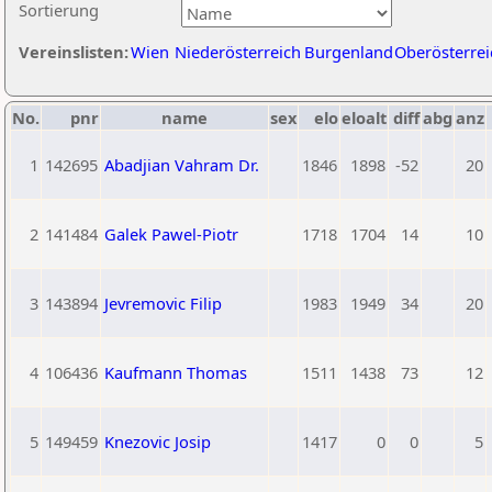
Sortierung
Vereinslisten:
Wien
Niederösterreich
Burgenland
Oberösterrei
No.
pnr
name
sex
elo
eloalt
diff
abg
anz
1
142695
Abadjian Vahram Dr.
1846
1898
-52
20
2
141484
Galek Pawel-Piotr
1718
1704
14
10
3
143894
Jevremovic Filip
1983
1949
34
20
4
106436
Kaufmann Thomas
1511
1438
73
12
5
149459
Knezovic Josip
1417
0
0
5