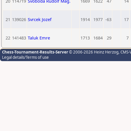
20
114719
Svoboda Rudolf Mag.
1669
1622
47
14
21
139026
Svrcek Jozef
1914
1977
-63
17
22
141483
Taluk Emre
1713
1684
29
7
Chess-Tournament-Results-Server
© 2006-2026 Heinz Herzog
, CMS-
Legal details/Terms of use