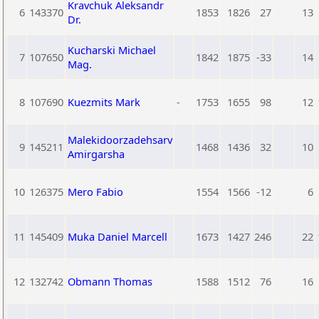
Kravchuk Aleksandr
6
143370
1853
1826
27
13
Dr.
Kucharski Michael
7
107650
1842
1875
-33
14
Mag.
8
107690
Kuezmits Mark
-
1753
1655
98
12
Malekidoorzadehsarv
9
145211
1468
1436
32
10
Amirgarsha
10
126375
Mero Fabio
1554
1566
-12
6
11
145409
Muka Daniel Marcell
1673
1427
246
22
12
132742
Obmann Thomas
1588
1512
76
16