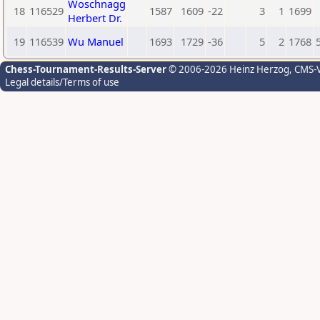
Woschnagg
18
116529
1587
1609
-22
3
1
1699
Herbert Dr.
19
116539
Wu Manuel
1693
1729
-36
5
2
1768
Chess-Tournament-Results-Server
© 2006-2026 Heinz Herzog
, CMS-
Legal details/Terms of use