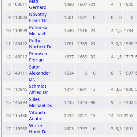
Mad
8
108611
1880
1901
-21
4
1
1920
Gerhard
Novotny
9
110003
1501
1501
0
0
0
0
Franz Dr.
Pohanka
10
110999
1540
1516
24
4
1,5
1734
Michael
Pöthe
11
146422
1761
1785
-24
3
0,5
1959
Norbert Dr.
Römisch
12
146912
1637
1669
-32
4
1,5
1717
Florian
Sator
13
149111
Alexander
1634
0
0
8
7
1907
Dr.
Schmidt
14
112945
1814
1801
13
4
3,5
1906
Alfred Dr.
Silles
15
146394
1245
1343
-98
9
2
1402
Michael Dr.
Vitouch
16
115486
2234
2221
13
14
10
2255
Anatol
Wirrer
17
116389
1803
1797
6
5
3,5
1891
Horst Dr.