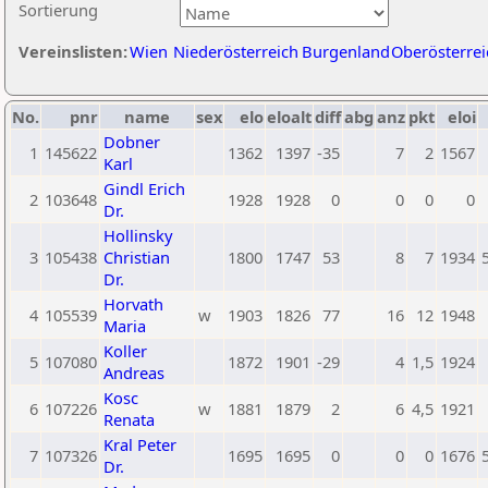
Sortierung
Vereinslisten:
Wien
Niederösterreich
Burgenland
Oberösterrei
No.
pnr
name
sex
elo
eloalt
diff
abg
anz
pkt
eloi
Dobner
1
145622
1362
1397
-35
7
2
1567
Karl
Gindl Erich
2
103648
1928
1928
0
0
0
0
Dr.
Hollinsky
3
105438
Christian
1800
1747
53
8
7
1934
Dr.
Horvath
4
105539
w
1903
1826
77
16
12
1948
Maria
Koller
5
107080
1872
1901
-29
4
1,5
1924
Andreas
Kosc
6
107226
w
1881
1879
2
6
4,5
1921
Renata
Kral Peter
7
107326
1695
1695
0
0
0
1676
Dr.