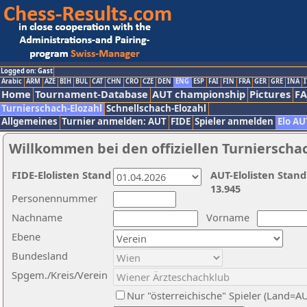
Logged on: Gast
Arabic
ARM
AZE
BIH
BUL
CAT
CHN
CRO
CZE
DEN
ENG
ESP
FAI
FIN
FRA
GER
GRE
INA
I
Home
Tournament-Database
AUT championship
Pictures
F
Turnierschach-Elozahl
Schnellschach-Elozahl
Allgemeines
Turnier anmelden: AUT
FIDE
Spieler anmelden
Elo AU
Willkommen bei den offiziellen Turnierscha
FIDE-Elolisten Stand
AUT-Elolisten Stand
13.945
Personennummer
Nachname
Vorname
Ebene
Bundesland
Spgem./Kreis/Verein
Nur "österreichische" Spieler (Land=A