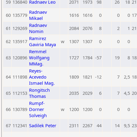
59
136840
Radnaev Leo
2071
1973
98
26
18
21
Radnaev
60
135779
1616
1616
0
0
0
17
Mikael
Radnaev
61
129269
2084
2076
8
2
1
21
Nomin
Ramirez
62
135917
w
1307
1307
0
0
0
Gaviria Maya
Remmel
63
120896
Wolfgang
1727
1784
-57
19
8
18
MMag.
Reyes-
64
111898
Acevedo
1809
1821
-12
7
2,5
18
Ismael Mag.
Rongitsch
65
112153
2035
2029
6
7
4,5
20
Thomas
Rumpf-
66
130789
Dorner
w
1200
1200
0
0
0
Solveigh
67
112341
Sadilek Peter
2311
2267
44
14
9,5
23