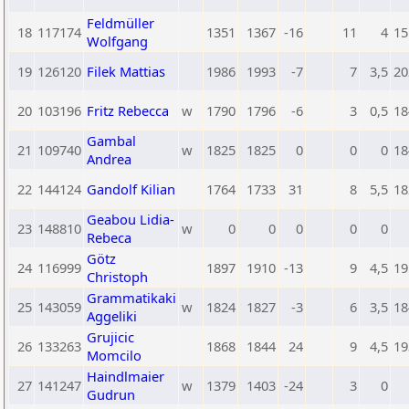
Feldmüller
18
117174
1351
1367
-16
11
4
15
Wolfgang
19
126120
Filek Mattias
1986
1993
-7
7
3,5
20
20
103196
Fritz Rebecca
w
1790
1796
-6
3
0,5
18
Gambal
21
109740
w
1825
1825
0
0
0
18
Andrea
22
144124
Gandolf Kilian
1764
1733
31
8
5,5
18
Geabou Lidia-
23
148810
w
0
0
0
0
0
Rebeca
Götz
24
116999
1897
1910
-13
9
4,5
19
Christoph
Grammatikaki
25
143059
w
1824
1827
-3
6
3,5
18
Aggeliki
Grujicic
26
133263
1868
1844
24
9
4,5
19
Momcilo
Haindlmaier
27
141247
w
1379
1403
-24
3
0
Gudrun