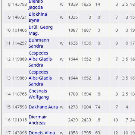
Bienko
8
143798
w
1839
1825
14
3
2,5
18
Jagoda
Blokhina
9
146721
w
1335
0
0
7
3
15
Iryna
Brüll Georg
10
101406
1887
1887
0
0
0
19
Mag.
Buhmann
11
114257
w
1636
1636
0
0
0
17
Sandra
Cespedes
12
119869
Alba Gladis
w
1644
1652
-8
7
3,5
16
Sandra
Cespedes
13
119869
Alba Gladis
w
1644
1652
-8
7
3,5
16
Sandra
Chesnais
14
118765
1700
1694
6
3
2,5
18
Wolfgang
15
147598
Dakhane Aura
w
1278
1204
74
7
4
Diermair
16
101915
2439
2433
6
10
7
24
Andreas
17
143095
Donets Alina
w
1858
1795
63
12
10
19