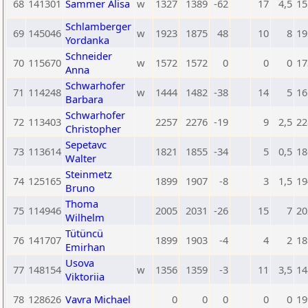
68
141301
Sammer Alisa
w
1327
1389
-62
17
4,5
15
Schlamberger
69
145046
w
1923
1875
48
10
8
19
Yordanka
Schneider
70
115670
w
1572
1572
0
0
0
17
Anna
Schwarhofer
71
114248
w
1444
1482
-38
14
5
16
Barbara
Schwarhofer
72
113403
2257
2276
-19
9
2,5
22
Christopher
Sepetavc
73
113614
1821
1855
-34
5
0,5
18
Walter
Steinmetz
74
125165
1899
1907
-8
3
1,5
19
Bruno
Thoma
75
114946
2005
2031
-26
15
7
20
Wilhelm
Tütüncü
76
141707
1899
1903
-4
4
2
18
Emirhan
Usova
77
148154
w
1356
1359
-3
11
3,5
14
Viktoriia
78
128626
Vavra Michael
0
0
0
0
0
19