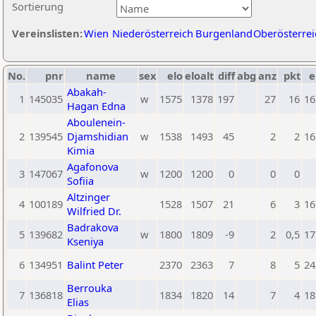
Sortierung
Vereinslisten:
Wien
Niederösterreich
Burgenland
Oberösterrei
No.
pnr
name
sex
elo
eloalt
diff
abg
anz
pkt
e
Abakah-
1
145035
w
1575
1378
197
27
16
16
Hagan Edna
Aboulenein-
2
139545
Djamshidian
w
1538
1493
45
2
2
16
Kimia
Agafonova
3
147067
w
1200
1200
0
0
0
Sofiia
Altzinger
4
100189
1528
1507
21
6
3
16
Wilfried Dr.
Badrakova
5
139682
w
1800
1809
-9
2
0,5
17
Kseniya
6
134951
Balint Peter
2370
2363
7
8
5
24
Berrouka
7
136818
1834
1820
14
7
4
18
Elias