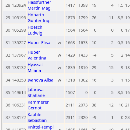
Hassfurther
28
120924
1417
1398
19
4
1,5
15
Martin Mag.
Höbarth
29
105195
1875
1799
76
11
8,5
19
Günter Ing.
Hoesch
30
105298
1564
1564
0
0
0
17
Ludwig
31
135227
Huber Elisa
w
1663
1673
-10
2
0,5
16
Huber
32
137967
w
1429
1433
-4
5
2
14
Valentina
Hyassat
33
138132
w
1839
1810
29
15
9
18
Milana
34
148253
Ivanova Alisa
w
1318
1302
16
3
1
15
Jafarova
35
149614
1507
0
0
5
3,5
16
Shahane
Kammerer
36
106231
2111
2073
38
12
10
21
Gernot
Kaphle
37
138172
2311
2320
-9
1
0
23
Sebastian
Knittel-Templ
38
141870
w
1685
1665
20
10
6
16