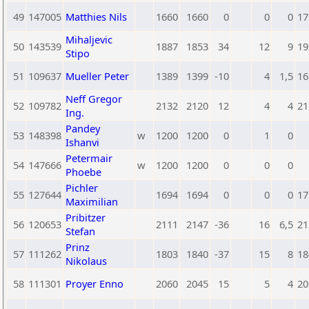
49
147005
Matthies Nils
1660
1660
0
0
0
17
Mihaljevic
50
143539
1887
1853
34
12
9
19
Stipo
51
109637
Mueller Peter
1389
1399
-10
4
1,5
16
Neff Gregor
52
109782
2132
2120
12
4
4
21
Ing.
Pandey
53
148398
w
1200
1200
0
1
0
Ishanvi
Petermair
54
147666
w
1200
1200
0
0
0
Phoebe
Pichler
55
127644
1694
1694
0
0
0
17
Maximilian
Pribitzer
56
120653
2111
2147
-36
16
6,5
21
Stefan
Prinz
57
111262
1803
1840
-37
15
8
18
Nikolaus
58
111301
Proyer Enno
2060
2045
15
5
4
20