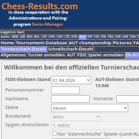
Logged on: Gast
Arabic
ARM
AZE
BIH
BUL
CAT
CHN
CRO
CZE
DEN
ENG
ESP
FAI
FIN
FRA
GER
GRE
INA
I
Home
Tournament-Database
AUT championship
Pictures
F
Turnierschach-Elozahl
Schnellschach-Elozahl
Allgemeines
Turnier anmelden: AUT
FIDE
Spieler anmelden
Elo AU
Willkommen bei den offiziellen Turnierscha
FIDE-Elolisten Stand
AUT-Elolisten Stand
13.945
Personennummer
Nachname
Vorname
Ebene
Bundesland
Spgem./Kreis/Verein
Nur "österreichische" Spieler (Land=A