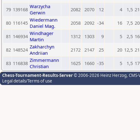
Warzycha
79
139168
2082
2070
12
4
1,5
21
Gerwin
Wiedermann
80
116145
2058
2092
-34
16
7,5
20
Daniel Mag.
Windhager
81
146934
1312
1303
9
5
2,5
16
Martin
Zakharchyn
82
148524
2172
2147
25
20
12,5
21
Andriian
Zimmermann
83
116838
1625
1660
-35
5
1,5
17
Christian
Chess-Tournament-Results-Server
© 2006-2026 Heinz Herzog
, CMS-
Legal details/Terms of use