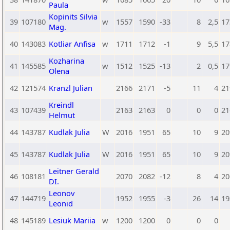
Paula
Kopinits Silvia
39
107180
w
1557
1590
-33
8
2,5
17
Mag.
40
143083
Kotliar Anfisa
w
1711
1712
-1
9
5,5
17
Kozharina
41
145585
w
1512
1525
-13
2
0,5
17
Olena
42
121574
Kranzl Julian
2166
2171
-5
11
4
21
Kreindl
43
107439
2163
2163
0
0
0
21
Helmut
44
143787
Kudlak Julia
W
2016
1951
65
10
9
20
45
143787
Kudlak Julia
W
2016
1951
65
10
9
20
Leitner Gerald
46
108181
2070
2082
-12
8
4
20
DI.
Leonov
47
144719
1952
1955
-3
26
14
19
Leonid
48
145189
Lesiuk Mariia
w
1200
1200
0
0
0