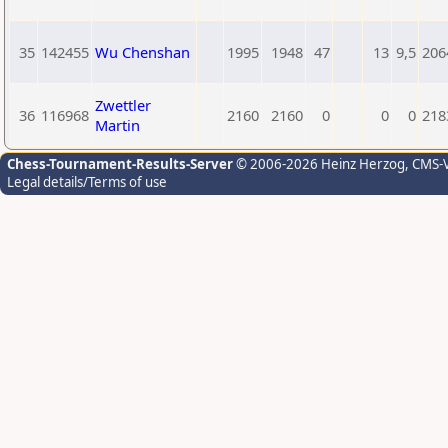
35
142455
Wu Chenshan
1995
1948
47
13
9,5
206
Zwettler
36
116968
2160
2160
0
0
0
218
Martin
Chess-Tournament-Results-Server
© 2006-2026 Heinz Herzog
, CMS-
Legal details/Terms of use