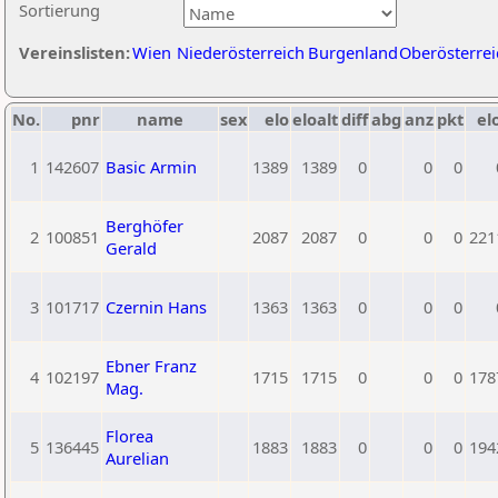
Sortierung
Vereinslisten:
Wien
Niederösterreich
Burgenland
Oberösterrei
No.
pnr
name
sex
elo
eloalt
diff
abg
anz
pkt
el
1
142607
Basic Armin
1389
1389
0
0
0
Berghöfer
2
100851
2087
2087
0
0
0
221
Gerald
3
101717
Czernin Hans
1363
1363
0
0
0
Ebner Franz
4
102197
1715
1715
0
0
0
178
Mag.
Florea
5
136445
1883
1883
0
0
0
194
Aurelian