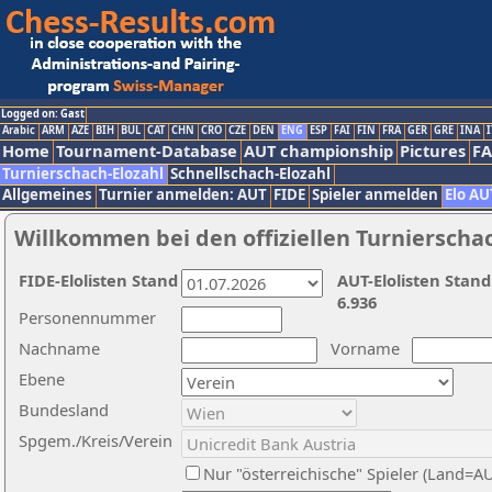
Logged on: Gast
Arabic
ARM
AZE
BIH
BUL
CAT
CHN
CRO
CZE
DEN
ENG
ESP
FAI
FIN
FRA
GER
GRE
INA
I
Home
Tournament-Database
AUT championship
Pictures
F
Turnierschach-Elozahl
Schnellschach-Elozahl
Allgemeines
Turnier anmelden: AUT
FIDE
Spieler anmelden
Elo AU
Willkommen bei den offiziellen Turnierscha
FIDE-Elolisten Stand
AUT-Elolisten Stand
6.936
Personennummer
Nachname
Vorname
Ebene
Bundesland
Spgem./Kreis/Verein
Nur "österreichische" Spieler (Land=A