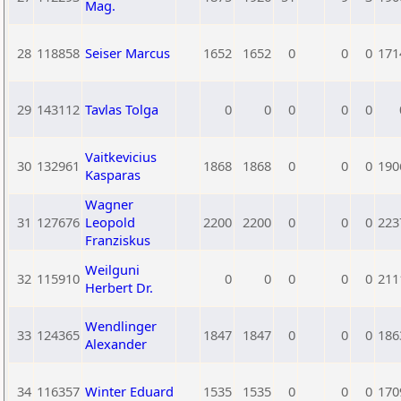
Mag.
28
118858
Seiser Marcus
1652
1652
0
0
0
171
29
143112
Tavlas Tolga
0
0
0
0
0
Vaitkevicius
30
132961
1868
1868
0
0
0
190
Kasparas
Wagner
31
127676
Leopold
2200
2200
0
0
0
223
Franziskus
Weilguni
32
115910
0
0
0
0
0
211
Herbert Dr.
Wendlinger
33
124365
1847
1847
0
0
0
186
Alexander
34
116357
Winter Eduard
1535
1535
0
0
0
170