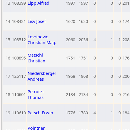
13
108399
Lipp Alfred
1997
1997
0
0
0
201
14
108421
Lisy Josef
1620
1620
0
0
0
174
Lovrinovic
15
108512
2060
2056
4
1
1
208
Christian Mag.
Matschi
16
108895
1751
1751
0
0
0
176
Christian
Niedersberger
17
126117
1968
1968
0
0
0
200
Andreas
Petroczi
18
110601
2134
2134
0
0
0
216
Thomas
19
110610
Petsch Erwin
1776
1780
-4
1
0
184
Pointner