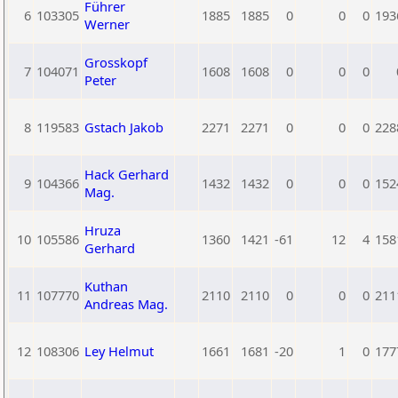
Führer
6
103305
1885
1885
0
0
0
193
Werner
Grosskopf
7
104071
1608
1608
0
0
0
Peter
8
119583
Gstach Jakob
2271
2271
0
0
0
228
Hack Gerhard
9
104366
1432
1432
0
0
0
152
Mag.
Hruza
10
105586
1360
1421
-61
12
4
158
Gerhard
Kuthan
11
107770
2110
2110
0
0
0
211
Andreas Mag.
12
108306
Ley Helmut
1661
1681
-20
1
0
177