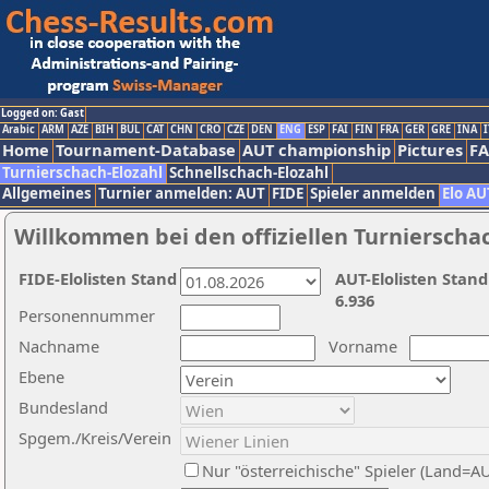
Logged on: Gast
Arabic
ARM
AZE
BIH
BUL
CAT
CHN
CRO
CZE
DEN
ENG
ESP
FAI
FIN
FRA
GER
GRE
INA
I
Home
Tournament-Database
AUT championship
Pictures
F
Turnierschach-Elozahl
Schnellschach-Elozahl
Allgemeines
Turnier anmelden: AUT
FIDE
Spieler anmelden
Elo AU
Willkommen bei den offiziellen Turnierscha
FIDE-Elolisten Stand
AUT-Elolisten Stand
6.936
Personennummer
Nachname
Vorname
Ebene
Bundesland
Spgem./Kreis/Verein
Nur "österreichische" Spieler (Land=A