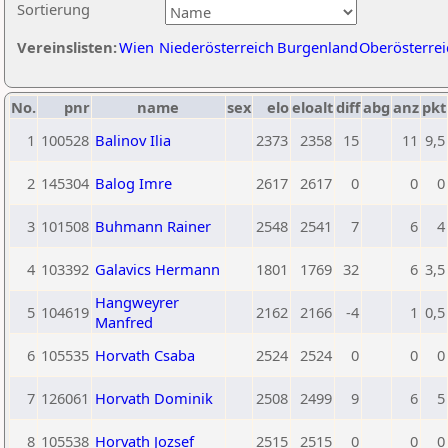
Sortierung
Vereinslisten:
Wien
Niederösterreich
Burgenland
Oberösterrei
No.
pnr
name
sex
elo
eloalt
diff
abg
anz
pkt
1
100528
Balinov Ilia
2373
2358
15
11
9,5
2
145304
Balog Imre
2617
2617
0
0
0
3
101508
Buhmann Rainer
2548
2541
7
6
4
4
103392
Galavics Hermann
1801
1769
32
6
3,5
Hangweyrer
5
104619
2162
2166
-4
1
0,5
Manfred
6
105535
Horvath Csaba
2524
2524
0
0
0
7
126061
Horvath Dominik
2508
2499
9
6
5
8
105538
Horvath Jozsef
2515
2515
0
0
0