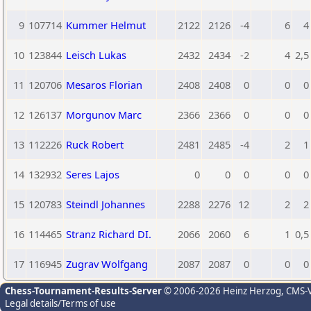
9
107714
Kummer Helmut
2122
2126
-4
6
4
10
123844
Leisch Lukas
2432
2434
-2
4
2,5
11
120706
Mesaros Florian
2408
2408
0
0
0
12
126137
Morgunov Marc
2366
2366
0
0
0
13
112226
Ruck Robert
2481
2485
-4
2
1
14
132932
Seres Lajos
0
0
0
0
0
15
120783
Steindl Johannes
2288
2276
12
2
2
16
114465
Stranz Richard DI.
2066
2060
6
1
0,5
17
116945
Zugrav Wolfgang
2087
2087
0
0
0
Chess-Tournament-Results-Server
© 2006-2026 Heinz Herzog
, CMS-
Legal details/Terms of use