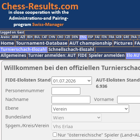
Logged on: Gast
Arabic
ARM
AZE
BIH
BUL
CAT
CHN
CRO
CZE
DEN
ENG
ESP
FAI
FIN
FRA
GER
GRE
INA
I
Home
Tournament-Database
AUT championship
Pictures
F
Turnierschach-Elozahl
Schnellschach-Elozahl
Allgemeines
Turnier anmelden: AUT
FIDE
Spieler anmelden
Elo AU
Willkommen bei den offiziellen Turnierscha
FIDE-Elolisten Stand
AUT-Elolisten Stand
6.936
Personennummer
Nachname
Vorname
Ebene
Bundesland
Spgem./Kreis/Verein
Nur "österreichische" Spieler (Land=A