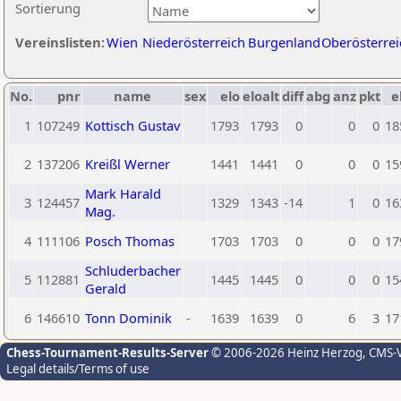
Sortierung
Vereinslisten:
Wien
Niederösterreich
Burgenland
Oberösterrei
No.
pnr
name
sex
elo
eloalt
diff
abg
anz
pkt
e
1
107249
Kottisch Gustav
1793
1793
0
0
0
18
2
137206
Kreißl Werner
1441
1441
0
0
0
15
Mark Harald
3
124457
1329
1343
-14
1
0
16
Mag.
4
111106
Posch Thomas
1703
1703
0
0
0
17
Schluderbacher
5
112881
1445
1445
0
0
0
15
Gerald
6
146610
Tonn Dominik
-
1639
1639
0
6
3
17
Chess-Tournament-Results-Server
© 2006-2026 Heinz Herzog
, CMS-
Legal details/Terms of use