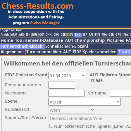
Logged on: Gast
Arabic
ARM
AZE
BIH
BUL
CAT
CHN
CRO
CZE
DEN
ENG
ESP
FAI
FIN
FRA
GER
GRE
INA
I
Home
Tournament-Database
AUT championship
Pictures
F
Turnierschach-Elozahl
Schnellschach-Elozahl
Allgemeines
Turnier anmelden: AUT
FIDE
Spieler anmelden
Elo AU
Willkommen bei den offiziellen Turnierscha
FIDE-Elolisten Stand
AUT-Elolisten Stand
13.945
Personennummer
Nachname
Vorname
Ebene
Bundesland
Spgem./Kreis/Verein
Nur "österreichische" Spieler (Land=A