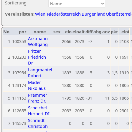
Sortierung
Vereinslisten:
Wien
Niederösterreich
Burgenland
Oberösterrei
No.
pnr
name
sex
elo
eloalt
diff
abg
anz
pkt
eloi
Arztmann
1
100353
2066
2073
-7
1
0
2108
Wolfgang
Fritzer
2
103203
Friedrich
1558
1558
0
0
0
1691
Dr.
Langmantel
3
107954
1893
1888
5
3
1,5
1919
Robert
Mader
4
123174
1880
1880
0
0
0
1805
Nikolaus
Prammer
5
111153
1795
1826
-31
11
5,5
1865
Franz Dr.
Scheichel
6
112655
2033
2033
0
0
0
2301
Herbert DI.
Schmidt
7
145573
0
0
0
0
0
0
Christoph