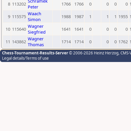
Schramek
8
113202
1766
1766
0
0
0
0
Peter
Waach
9
115575
1988
1987
1
1
1
1955
Simon
Wagner
10
115640
1641
1641
0
0
0
0
Siegfried
Wagner
11
143862
1714
1714
0
0
0
1762
Thomas
Chess-Tournament-Results-Server
© 2006-2026 Heinz Herzog
, CMS-
Legal details/Terms of use