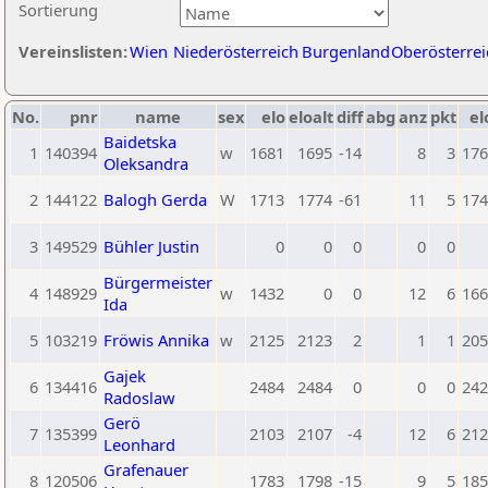
Sortierung
Vereinslisten:
Wien
Niederösterreich
Burgenland
Oberösterrei
No.
pnr
name
sex
elo
eloalt
diff
abg
anz
pkt
el
Baidetska
1
140394
w
1681
1695
-14
8
3
176
Oleksandra
2
144122
Balogh Gerda
W
1713
1774
-61
11
5
174
3
149529
Bühler Justin
0
0
0
0
0
Bürgermeister
4
148929
w
1432
0
0
12
6
166
Ida
5
103219
Fröwis Annika
w
2125
2123
2
1
1
205
Gajek
6
134416
2484
2484
0
0
0
242
Radoslaw
Gerö
7
135399
2103
2107
-4
12
6
212
Leonhard
Grafenauer
8
120506
1783
1798
-15
9
5
185