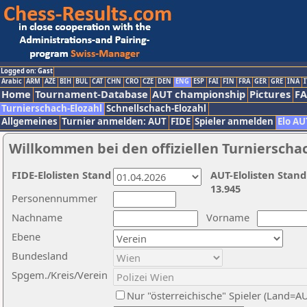
Logged on: Gast
Arabic
ARM
AZE
BIH
BUL
CAT
CHN
CRO
CZE
DEN
ENG
ESP
FAI
FIN
FRA
GER
GRE
INA
I
Home
Tournament-Database
AUT championship
Pictures
F
Turnierschach-Elozahl
Schnellschach-Elozahl
Allgemeines
Turnier anmelden: AUT
FIDE
Spieler anmelden
Elo AU
Willkommen bei den offiziellen Turnierscha
FIDE-Elolisten Stand
AUT-Elolisten Stand
13.945
Personennummer
Nachname
Vorname
Ebene
Bundesland
Spgem./Kreis/Verein
Nur "österreichische" Spieler (Land=A