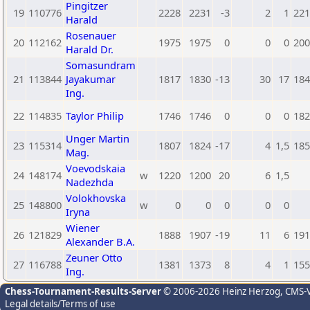
Pingitzer
19
110776
2228
2231
-3
2
1
221
Harald
Rosenauer
20
112162
1975
1975
0
0
0
200
Harald Dr.
Somasundram
21
113844
Jayakumar
1817
1830
-13
30
17
184
Ing.
22
114835
Taylor Philip
1746
1746
0
0
0
182
Unger Martin
23
115314
1807
1824
-17
4
1,5
185
Mag.
Voevodskaia
24
148174
w
1220
1200
20
6
1,5
Nadezhda
Volokhovska
25
148800
w
0
0
0
0
0
Iryna
Wiener
26
121829
1888
1907
-19
11
6
191
Alexander B.A.
Zeuner Otto
27
116788
1381
1373
8
4
1
155
Ing.
Chess-Tournament-Results-Server
© 2006-2026 Heinz Herzog
, CMS-
Legal details/Terms of use