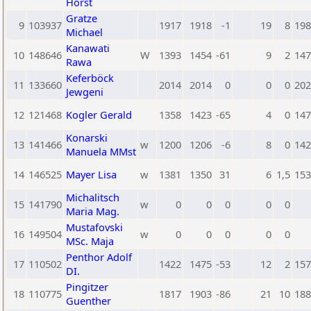
Horst
Gratze
9
103937
1917
1918
-1
19
8
198
Michael
Kanawati
10
148646
W
1393
1454
-61
9
2
147
Rawa
Keferböck
11
133660
2014
2014
0
0
0
202
Jewgeni
12
121468
Kogler Gerald
1358
1423
-65
4
0
147
Konarski
13
141466
w
1200
1206
-6
8
0
142
Manuela MMst
14
146525
Mayer Lisa
w
1381
1350
31
6
1,5
153
Michalitsch
15
141790
w
0
0
0
0
0
Maria Mag.
Mustafovski
16
149504
w
0
0
0
0
0
MSc. Maja
Penthor Adolf
17
110502
1422
1475
-53
12
2
157
DI.
Pingitzer
18
110775
1817
1903
-86
21
10
188
Guenther