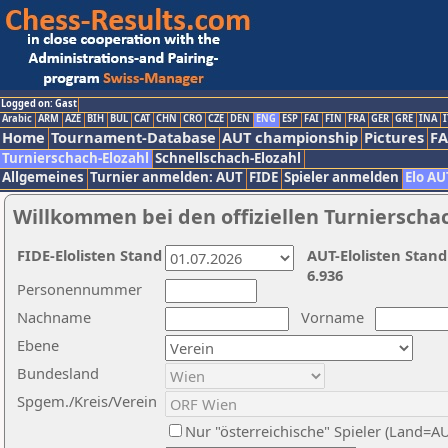
Logged on: Gast
Arabic
ARM
AZE
BIH
BUL
CAT
CHN
CRO
CZE
DEN
ENG
ESP
FAI
FIN
FRA
GER
GRE
INA
I
Home
Tournament-Database
AUT championship
Pictures
F
Turnierschach-Elozahl
Schnellschach-Elozahl
Allgemeines
Turnier anmelden: AUT
FIDE
Spieler anmelden
Elo AU
Willkommen bei den offiziellen Turnierscha
FIDE-Elolisten Stand
AUT-Elolisten Stand
6.936
Personennummer
Nachname
Vorname
Ebene
Bundesland
Spgem./Kreis/Verein
Nur "österreichische" Spieler (Land=A