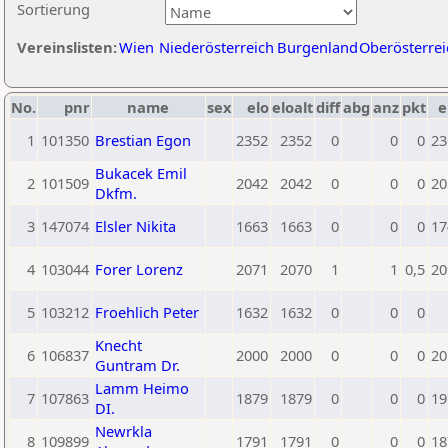
Sortierung
Vereinslisten:
Wien
Niederösterreich
Burgenland
Oberösterrei
No.
pnr
name
sex
elo
eloalt
diff
abg
anz
pkt
e
1
101350
Brestian Egon
2352
2352
0
0
0
23
Bukacek Emil
2
101509
2042
2042
0
0
0
20
Dkfm.
3
147074
Elsler Nikita
1663
1663
0
0
0
17
4
103044
Forer Lorenz
2071
2070
1
1
0,5
20
5
103212
Froehlich Peter
1632
1632
0
0
0
Knecht
6
106837
2000
2000
0
0
0
20
Guntram Dr.
Lamm Heimo
7
107863
1879
1879
0
0
0
19
DI.
Newrkla
8
109899
1791
1791
0
0
0
18