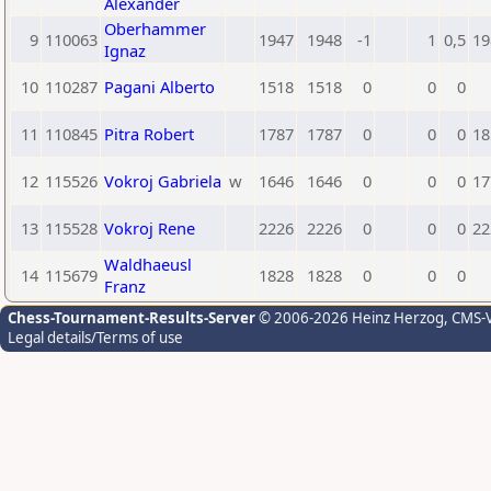
Alexander
Oberhammer
9
110063
1947
1948
-1
1
0,5
19
Ignaz
10
110287
Pagani Alberto
1518
1518
0
0
0
11
110845
Pitra Robert
1787
1787
0
0
0
18
12
115526
Vokroj Gabriela
w
1646
1646
0
0
0
17
13
115528
Vokroj Rene
2226
2226
0
0
0
22
Waldhaeusl
14
115679
1828
1828
0
0
0
Franz
Chess-Tournament-Results-Server
© 2006-2026 Heinz Herzog
, CMS-
Legal details/Terms of use