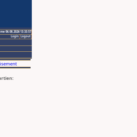
ime 06.08.2026 13:33:57
Login
Logout
artien: