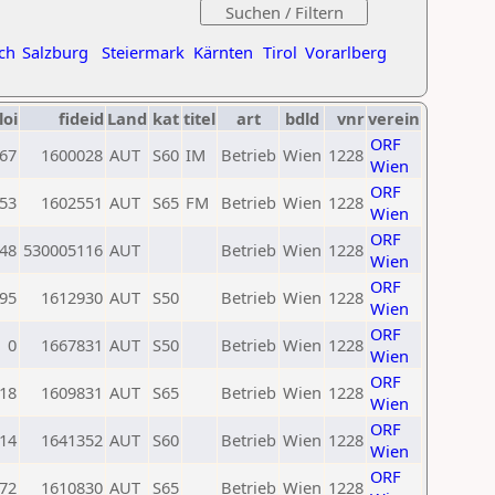
ch
Salzburg
Steiermark
Kärnten
Tirol
Vorarlberg
loi
fideid
Land
kat
titel
art
bdld
vnr
verein
ORF
67
1600028
AUT
S60
IM
Betrieb
Wien
1228
Wien
ORF
53
1602551
AUT
S65
FM
Betrieb
Wien
1228
Wien
ORF
48
530005116
AUT
Betrieb
Wien
1228
Wien
ORF
95
1612930
AUT
S50
Betrieb
Wien
1228
Wien
ORF
0
1667831
AUT
S50
Betrieb
Wien
1228
Wien
ORF
18
1609831
AUT
S65
Betrieb
Wien
1228
Wien
ORF
14
1641352
AUT
S60
Betrieb
Wien
1228
Wien
ORF
72
1610830
AUT
S65
Betrieb
Wien
1228