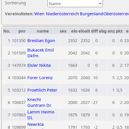
Sortierung
Vereinslisten:
Wien
Niederösterreich
Burgenland
Oberösterrei
No.
pnr
name
sex
elo
eloalt
diff
abg
anz
pkt
e
1
101350
Brestian Egon
2352
2352
0
0
0
23
Bukacek Emil
2
101509
2042
2042
0
0
0
20
Dkfm.
3
147074
Elsler Nikita
1663
0
0
6
2
17
4
103044
Forer Lorenz
2070
2060
10
5
2,5
20
5
103212
Froehlich Peter
1632
1626
6
1
0,5
Knecht
6
106837
2000
2027
-27
6
2
20
Guntram Dr.
Lamm Heimo
7
107863
1879
1879
0
0
0
19
DI.
Newrkla
8
109899
1791
1793
-2
2
0,5
18