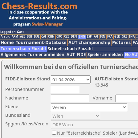
Logged on: Gast
Arabic
ARM
AZE
BIH
BUL
CAT
CHN
CRO
CZE
DEN
ENG
ESP
FAI
FIN
FRA
GER
GRE
INA
I
Home
Tournament-Database
AUT championship
Pictures
F
Turnierschach-Elozahl
Schnellschach-Elozahl
Allgemeines
Turnier anmelden: AUT
FIDE
Spieler anmelden
Elo AU
Willkommen bei den offiziellen Turnierscha
FIDE-Elolisten Stand
AUT-Elolisten Stand
13.945
Personennummer
Nachname
Vorname
Ebene
Bundesland
Spgem./Kreis/Verein
Nur "österreichische" Spieler (Land=A