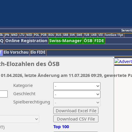
Servert
TA
JPN
MKD
LTU
NED
POL
POR
ROU
RUS
SRB
SVK
SWE
TUR
UKR
VIE
FontSize:11pt
AQ
Online Registration
Swiss-Manager
ÖSB
FIDE
T
Elo Vorschau
Elo FIDE
ch-Elozahlen des ÖSB
 01.04.2026, letzte Änderung am 11.07.2026 09:29, gewertete P
Kategorie
Geschlecht
Spielberechtigung
Top 100
UT)