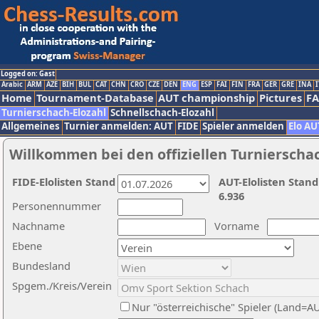
Logged on: Gast
Arabic
ARM
AZE
BIH
BUL
CAT
CHN
CRO
CZE
DEN
ENG
ESP
FAI
FIN
FRA
GER
GRE
INA
I
Home
Tournament-Database
AUT championship
Pictures
F
Turnierschach-Elozahl
Schnellschach-Elozahl
Allgemeines
Turnier anmelden: AUT
FIDE
Spieler anmelden
Elo AU
Willkommen bei den offiziellen Turnierscha
FIDE-Elolisten Stand
AUT-Elolisten Stand
6.936
Personennummer
Nachname
Vorname
Ebene
Bundesland
Spgem./Kreis/Verein
Nur "österreichische" Spieler (Land=A