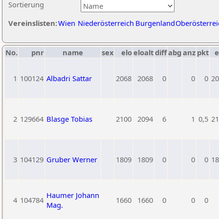
Sortierung
Vereinslisten:
Wien
Niederösterreich
Burgenland
Oberösterrei
No.
pnr
name
sex
elo
eloalt
diff
abg
anz
pkt
e
1
100124
Albadri Sattar
2068
2068
0
0
0
20
2
129664
Blasge Tobias
2100
2094
6
1
0,5
21
3
104129
Gruber Werner
1809
1809
0
0
0
18
Haumer Johann
4
104784
1660
1660
0
0
0
Mag.