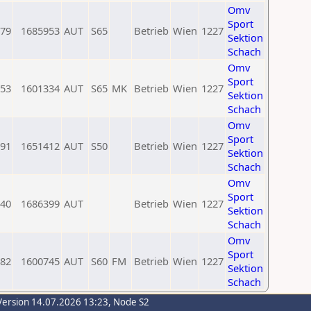
Omv
Sport
79
1685953
AUT
S65
Betrieb
Wien
1227
Sektion
Schach
Omv
Sport
53
1601334
AUT
S65
MK
Betrieb
Wien
1227
Sektion
Schach
Omv
Sport
91
1651412
AUT
S50
Betrieb
Wien
1227
Sektion
Schach
Omv
Sport
40
1686399
AUT
Betrieb
Wien
1227
Sektion
Schach
Omv
Sport
82
1600745
AUT
S60
FM
Betrieb
Wien
1227
Sektion
Schach
Version 14.07.2026 13:23, Node S2