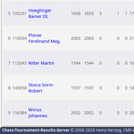
Hoeglinger
5
105231
1658
1653
5
1
1
17
Rainer DI.
Ploner
6
110934
2083
2083
0
0
0
21
Ferdinand Mag.
7
112043
Ritter Martin
1544
1544
0
0
0
16
Stoica Sorin-
8
143058
1597
1597
0
0
0
18
Robert
Wirius
9
116384
2052
2052
0
0
0
20
Johannes
Chess-Tournament-Results-Server
© 2006-2026 Heinz Herzog
, CMS-