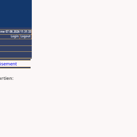
ime 07.08.2026 11:31:33
Login
Logout
artien: