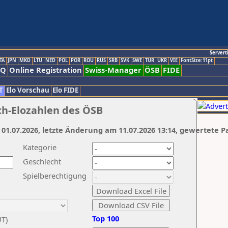
Servert
TA
JPN
MKD
LTU
NED
POL
POR
ROU
RUS
SRB
SVK
SWE
TUR
UKR
VIE
FontSize:11pt
AQ
Online Registration
Swiss-Manager
ÖSB
FIDE
T
Elo Vorschau
Elo FIDE
ch-Elozahlen des ÖSB
 01.07.2026, letzte Änderung am 11.07.2026 13:14, gewertete P
Kategorie
Geschlecht
Spielberechtigung
Top 100
UT)