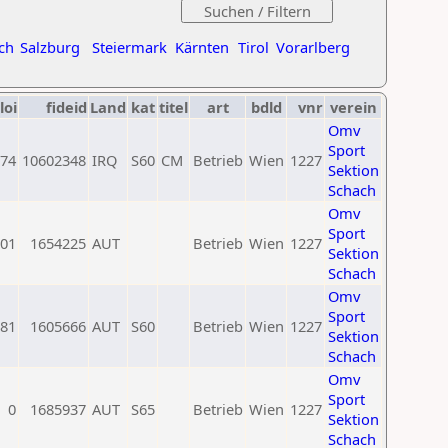
ch
Salzburg
Steiermark
Kärnten
Tirol
Vorarlberg
loi
fideid
Land
kat
titel
art
bdld
vnr
verein
Omv
Sport
74
10602348
IRQ
S60
CM
Betrieb
Wien
1227
Sektion
Schach
Omv
Sport
01
1654225
AUT
Betrieb
Wien
1227
Sektion
Schach
Omv
Sport
81
1605666
AUT
S60
Betrieb
Wien
1227
Sektion
Schach
Omv
Sport
0
1685937
AUT
S65
Betrieb
Wien
1227
Sektion
Schach