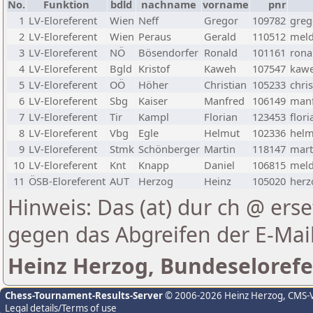
No.
Funktion
bdld
nachname
vorname
pnr
1
LV-Eloreferent
Wien
Neff
Gregor
109782
greg
2
LV-Eloreferent
Wien
Peraus
Gerald
110512
meld
3
LV-Eloreferent
NÖ
Bösendorfer
Ronald
101161
rona
4
LV-Eloreferent
Bgld
Kristof
Kaweh
107547
kawe
5
LV-Eloreferent
OÖ
Höher
Christian
105233
chri
6
LV-Eloreferent
Sbg
Kaiser
Manfred
106149
manf
7
LV-Eloreferent
Tir
Kampl
Florian
123453
flor
8
LV-Eloreferent
Vbg
Egle
Helmut
102336
helm
9
LV-Eloreferent
Stmk
Schönberger
Martin
118147
mart
10
LV-Eloreferent
Knt
Knapp
Daniel
106815
meld
11
ÖSB-Eloreferent
AUT
Herzog
Heinz
105020
herz
Hinweis: Das (at) dur ch @ erse
gegen das Abgreifen der E-Ma
Heinz Herzog, Bundeselorefe
Chess-Tournament-Results-Server
© 2006-2026 Heinz Herzog
, CMS-
Legal details/Terms of use