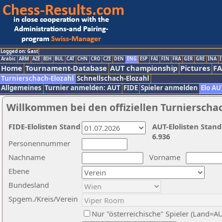
Logged on: Gast
Arabic
ARM
AZE
BIH
BUL
CAT
CHN
CRO
CZE
DEN
ENG
ESP
FAI
FIN
FRA
GER
GRE
INA
I
Home
Tournament-Database
AUT championship
Pictures
F
Turnierschach-Elozahl
Schnellschach-Elozahl
Allgemeines
Turnier anmelden: AUT
FIDE
Spieler anmelden
Elo AU
Willkommen bei den offiziellen Turnierscha
FIDE-Elolisten Stand
AUT-Elolisten Stand
6.936
Personennummer
Nachname
Vorname
Ebene
Bundesland
Spgem./Kreis/Verein
Nur "österreichische" Spieler (Land=A