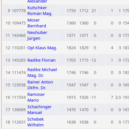
Alexander
Kutschker
9
107778
1733
1712
21
1
1
17
Roman Mag.
Moser
10
109475
1360
1360
0
0
0
15
Bernhard
Neuhuber
11
143466
1371
1371
0
0
0
17
Jürgen
12
110201
Opl Klaus Mag.
1824
1829
-5
4
3
18
13
145283
Radike Florian
1703
1715
-12
1
0
17
Radike Michael
14
111474
1746
1746
0
0
0
18
Mag. Dr.
Rainer Anton
15
123038
1547
1547
0
0
0
16
Dkfm. Dr.
Ramoser
16
111554
1915
1926
-11
7
3,5
19
Mario
Schachinger
17
139689
1470
1470
0
0
0
16
Manuel
Schebek
18
112631
1638
1638
0
0
0
17
Wilhelm