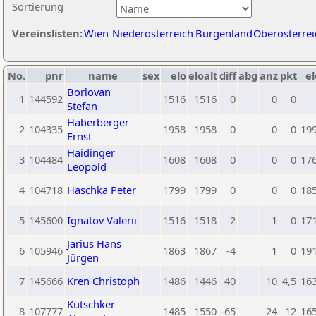
Sortierung
Vereinslisten:
Wien
Niederösterreich
Burgenland
Oberösterrei
No.
pnr
name
sex
elo
eloalt
diff
abg
anz
pkt
el
Borlovan
1
144592
1516
1516
0
0
0
Stefan
Haberberger
2
104335
1958
1958
0
0
0
19
Ernst
Haidinger
3
104484
1608
1608
0
0
0
17
Leopold
4
104718
Haschka Peter
1799
1799
0
0
0
18
5
145600
Ignatov Valerii
1516
1518
-2
1
0
17
Jarius Hans
6
105946
1863
1867
-4
1
0
19
Jürgen
7
145666
Kren Christoph
1486
1446
40
10
4,5
16
Kutschker
8
107777
1485
1550
-65
24
12
16