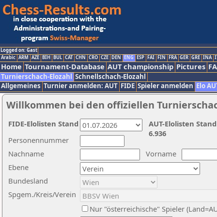
Logged on: Gast
Arabic
ARM
AZE
BIH
BUL
CAT
CHN
CRO
CZE
DEN
ENG
ESP
FAI
FIN
FRA
GER
GRE
INA
I
Home
Tournament-Database
AUT championship
Pictures
F
Turnierschach-Elozahl
Schnellschach-Elozahl
Allgemeines
Turnier anmelden: AUT
FIDE
Spieler anmelden
Elo AU
Willkommen bei den offiziellen Turnierscha
FIDE-Elolisten Stand
AUT-Elolisten Stand
6.936
Personennummer
Nachname
Vorname
Ebene
Bundesland
Spgem./Kreis/Verein
Nur "österreichische" Spieler (Land=A