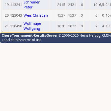
Schreiner
19
113241
2415
2421
-6
10
6,5
24
Peter
20
123043
Weis Christian
1537
1537
0
0
0
16
Wolfmajer
21
116490
1830
1822
8
7
4
19
Wolfgang
Chess-Tournament-Results-Server
© 2006-2026 Heinz Herzog
, CMS-
Legal details/Terms of use