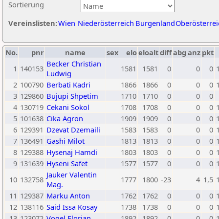
Sortierung
Vereinslisten:
Wien
Niederösterreich
Burgenland
Oberösterrei
No.
pnr
name
sex
elo
eloalt
diff
abg
anz
pkt
Becker Christian
1
140153
1581
1581
0
0
0
Ludwig
2
100790
Berbati Kadri
1866
1866
0
0
0
3
129860
Bujupi Shpetim
1710
1710
0
0
0
4
130719
Cekani Sokol
1708
1708
0
0
0
5
101638
Cika Agron
1909
1909
0
0
0
6
129391
Dzevat Dzemaili
1583
1583
0
0
0
7
136491
Gashi Milot
1813
1813
0
0
0
8
129388
Hysenaj Hamdi
1803
1803
0
0
0
9
131639
Hyseni Safet
1577
1577
0
0
0
Jauker Valentin
10
132758
1777
1800
-23
4
1,5
Mag.
11
129387
Marku Anton
1762
1762
0
0
0
12
138116
Said Issa Kosay
1738
1738
0
0
0
13
123072
Vogel Florian
1892
1892
0
0
0