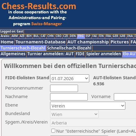
Logged on: Gast
Arabic
ARM
AZE
BIH
BUL
CAT
CHN
CRO
CZE
DEN
ENG
ESP
FAI
FIN
FRA
GER
GRE
INA
I
Home
Tournament-Database
AUT championship
Pictures
F
Turnierschach-Elozahl
Schnellschach-Elozahl
Allgemeines
Turnier anmelden: AUT
FIDE
Spieler anmelden
Elo AU
Willkommen bei den offiziellen Turnierscha
FIDE-Elolisten Stand
AUT-Elolisten Stand
6.936
Personennummer
Nachname
Vorname
Ebene
Bundesland
Spgem./Kreis/Verein
Nur "österreichische" Spieler (Land=A