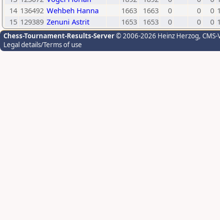
14
136492
Wehbeh Hanna
1663
1663
0
0
0
15
129389
Zenuni Astrit
1653
1653
0
0
0
Chess-Tournament-Results-Server
© 2006-2026 Heinz Herzog
, CMS-
Legal details/Terms of use