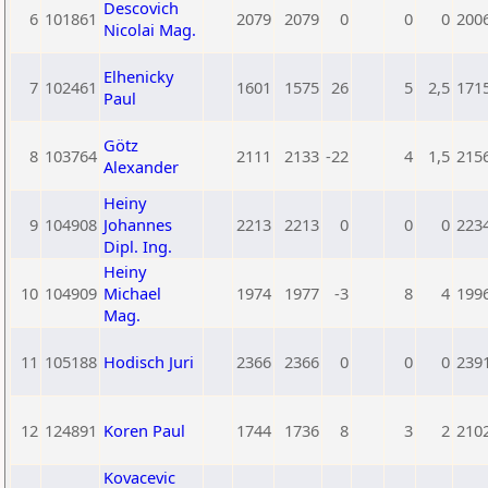
Descovich
6
101861
2079
2079
0
0
0
200
Nicolai Mag.
Elhenicky
7
102461
1601
1575
26
5
2,5
171
Paul
Götz
8
103764
2111
2133
-22
4
1,5
215
Alexander
Heiny
9
104908
Johannes
2213
2213
0
0
0
223
Dipl. Ing.
Heiny
10
104909
Michael
1974
1977
-3
8
4
199
Mag.
11
105188
Hodisch Juri
2366
2366
0
0
0
239
12
124891
Koren Paul
1744
1736
8
3
2
210
Kovacevic