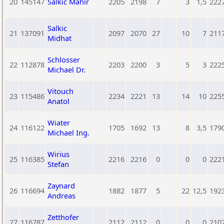
20
145147
Salkic Mahir
2205
2198
7
3
1,5
222
Salkic
21
137091
2097
2070
27
10
7
211
Midhat
Schlosser
22
112878
2203
2200
3
5
3
222
Michael Dr.
Vitouch
23
115486
2234
2221
13
14
10
225
Anatol
Wiater
24
116122
1705
1692
13
8
3,5
179
Michael Ing.
Wirius
25
116385
2216
2216
0
0
0
222
Stefan
Zaynard
26
116694
1882
1877
5
22
12,5
192
Andreas
Zetthofer
27
116787
2112
2112
0
0
0
210