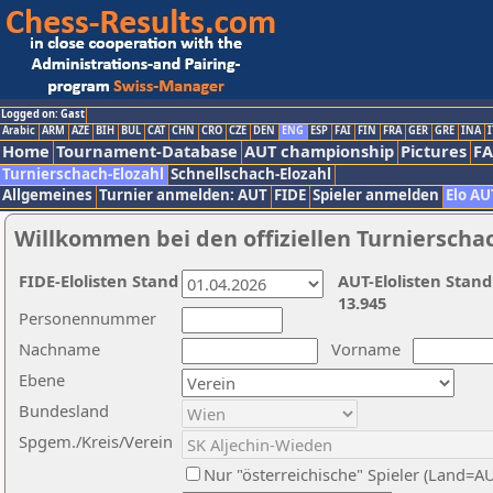
Logged on: Gast
Arabic
ARM
AZE
BIH
BUL
CAT
CHN
CRO
CZE
DEN
ENG
ESP
FAI
FIN
FRA
GER
GRE
INA
I
Home
Tournament-Database
AUT championship
Pictures
F
Turnierschach-Elozahl
Schnellschach-Elozahl
Allgemeines
Turnier anmelden: AUT
FIDE
Spieler anmelden
Elo AU
Willkommen bei den offiziellen Turnierscha
FIDE-Elolisten Stand
AUT-Elolisten Stand
13.945
Personennummer
Nachname
Vorname
Ebene
Bundesland
Spgem./Kreis/Verein
Nur "österreichische" Spieler (Land=A