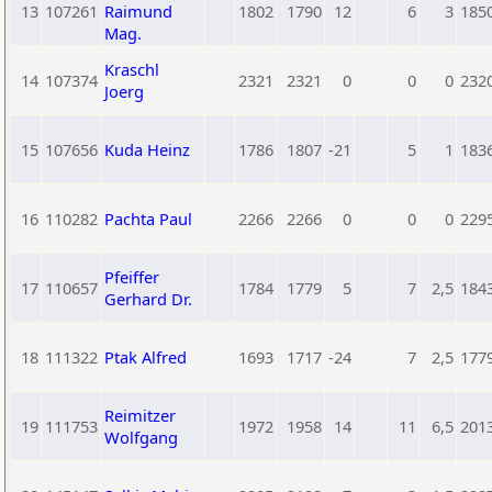
13
107261
Raimund
1802
1790
12
6
3
185
Mag.
Kraschl
14
107374
2321
2321
0
0
0
232
Joerg
15
107656
Kuda Heinz
1786
1807
-21
5
1
183
16
110282
Pachta Paul
2266
2266
0
0
0
229
Pfeiffer
17
110657
1784
1779
5
7
2,5
184
Gerhard Dr.
18
111322
Ptak Alfred
1693
1717
-24
7
2,5
177
Reimitzer
19
111753
1972
1958
14
11
6,5
201
Wolfgang