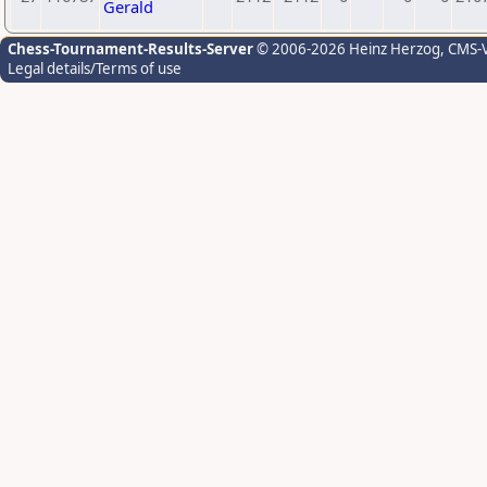
Gerald
Chess-Tournament-Results-Server
© 2006-2026 Heinz Herzog
, CMS-
Legal details/Terms of use