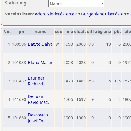
Sortierung
Vereinslisten:
Wien
Niederösterreich
Burgenland
Oberösterrei
No.
pnr
name
sex
elo
eloalt
diff
abg
anz
pkt
elo
1
100596
Batyte Daiva
w
1990
2068
-78
19
6
200
2
101033
Blaha Martin
2028
2028
0
0
0
197
Brunner
3
101432
1423
1481
-58
5
0,5
157
Richard
Deliukin
4
141690
1706
1697
9
6
2
180
Pavlo Msc.
Descovich
5
101860
1900
1900
0
0
0
190
Josef Dr.