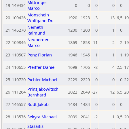
Mittringer
19
149434
0
0
0
0
0
Marco
Monschein
20
109426
1920
1923
-3
13
6,5
19
Wolfgang Dr.
Nemeth
21
145270
1200
1200
0
1
0
Raimund
Neuberger
22
109846
1869
1858
11
2
2
19
Marco
23
110507
Penz Florian
1946
1945
1
1
1
19
24
110655
Pfeiffer Daniel
1698
1706
-8
4
2,5
17
25
110720
Pichler Michael
2229
2229
0
0
0
22
Prinzjakowitsch
26
111264
2022
2049
-27
12
6,5
20
Bernhard
27
146557
Rodt Jakob
1484
1484
0
0
0
28
113576
Sekyra Michael
2039
2041
-2
1
0,5
20
Stasaitis