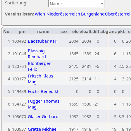
Sortierung
Vereinslisten:
Wien
Niederösterreich
Burgenland
Oberösterrei
No.
pnr
name
sex
elo
eloalt
diff
abg
anz
pkt
e
1
100492
Badstüber Karl
2004
2004
0
0
0
20
Blassnig
2
101046
1365
1389
-24
6
1
15
Reinhard
Blohberger
3
120764
2475
2481
-6
4
2,5
25
Felix
Fritsch Klaus
4
103177
2125
2114
11
4
3
20
Mag.
5
149439
Fuchs Benedikt
0
0
0
0
0
Fugger Thomas
6
134727
1559
1580
-21
4
1
16
Mag.
7
103670
Glaser Gerhard
1932
1932
0
5
3,5
19
8
103937
Gratze Michael
1917
1918
-1
19
8
19