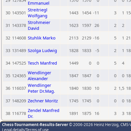
29
127854
1570
1570
0
0
0
15
Emmanuel
Streitriegl
30
143501
1443
1454
-11
3
1
15
Wolfgang
Strohmeier
31
143378
1623
1597
26
2
2
David
32
114608
Stuhlik Marko
2113
2129
-16
5
1
21
33
131489
Szolga Ludwig
1828
1833
-5
2
1
18
34
147525
Tesch Manfred
1449
0
0
5
4
Wendlinger
35
124365
1847
1847
0
0
0
18
Alexander
Wendlinger
36
116037
1840
1830
10
2
1,5
18
Peter Dr.Mag.
37
148209
Zechner Moritz
1745
1745
0
0
0
18
Zendel Manfred
38
116778
1891
1875
16
3
3
18
Dr.
Chess-Tournament-Results-Server
© 2006-2026 Heinz Herzog
, CMS-
Legal details/Terms of use