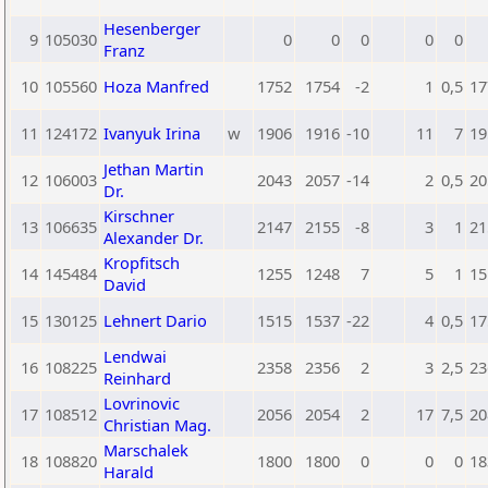
Hesenberger
9
105030
0
0
0
0
0
Franz
10
105560
Hoza Manfred
1752
1754
-2
1
0,5
17
11
124172
Ivanyuk Irina
w
1906
1916
-10
11
7
19
Jethan Martin
12
106003
2043
2057
-14
2
0,5
20
Dr.
Kirschner
13
106635
2147
2155
-8
3
1
21
Alexander Dr.
Kropfitsch
14
145484
1255
1248
7
5
1
15
David
15
130125
Lehnert Dario
1515
1537
-22
4
0,5
17
Lendwai
16
108225
2358
2356
2
3
2,5
23
Reinhard
Lovrinovic
17
108512
2056
2054
2
17
7,5
20
Christian Mag.
Marschalek
18
108820
1800
1800
0
0
0
18
Harald