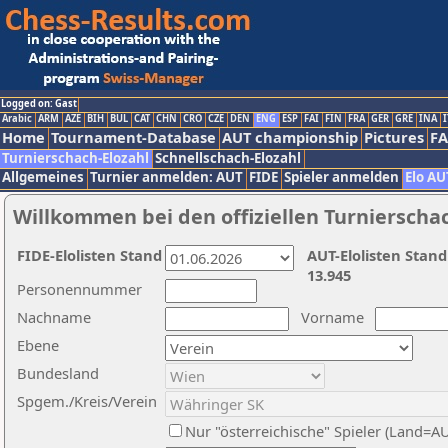
Logged on: Gast
Arabic
ARM
AZE
BIH
BUL
CAT
CHN
CRO
CZE
DEN
ENG
ESP
FAI
FIN
FRA
GER
GRE
INA
I
Home
Tournament-Database
AUT championship
Pictures
F
Turnierschach-Elozahl
Schnellschach-Elozahl
Allgemeines
Turnier anmelden: AUT
FIDE
Spieler anmelden
Elo AU
Willkommen bei den offiziellen Turnierscha
FIDE-Elolisten Stand
AUT-Elolisten Stand
13.945
Personennummer
Nachname
Vorname
Ebene
Bundesland
Spgem./Kreis/Verein
Nur "österreichische" Spieler (Land=A