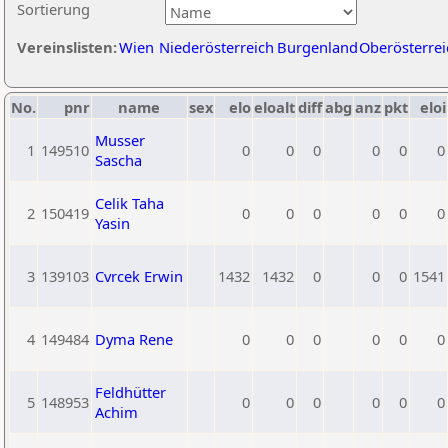
Sortierung
Vereinslisten:
Wien
Niederösterreich
Burgenland
Oberösterrei
No.
pnr
name
sex
elo
eloalt
diff
abg
anz
pkt
eloi
Musser
1
149510
0
0
0
0
0
0
Sascha
Celik Taha
2
150419
0
0
0
0
0
0
Yasin
3
139103
Cvrcek Erwin
1432
1432
0
0
0
1541
4
149484
Dyma Rene
0
0
0
0
0
0
Feldhütter
5
148953
0
0
0
0
0
0
Achim