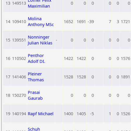
Löffler Felix
13
149513
0
0
0
0
0
0
Maximilian
Molina
14
109410
1652
1691
-39
7
3
1721
Anthony MSc
Nonninger
15
139551
-
0
0
0
0
0
0
Julian Niklas
Penthor
16
110502
1422
1422
0
0
0
1576
Adolf DI.
Pleiner
17
141406
1528
1528
0
0
0
1891
Thomas
Prasai
18
150270
0
0
0
0
0
0
Gaurab
19
140194
Rapf Michael
1400
1405
-5
1
0
1526
Schuh