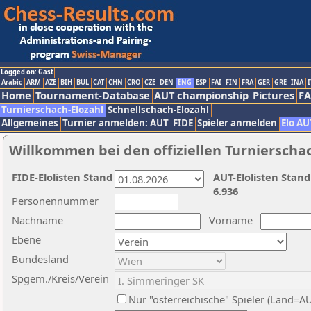
Logged on: Gast
Arabic
ARM
AZE
BIH
BUL
CAT
CHN
CRO
CZE
DEN
ENG
ESP
FAI
FIN
FRA
GER
GRE
INA
I
Home
Tournament-Database
AUT championship
Pictures
F
Turnierschach-Elozahl
Schnellschach-Elozahl
Allgemeines
Turnier anmelden: AUT
FIDE
Spieler anmelden
Elo AU
Willkommen bei den offiziellen Turnierscha
FIDE-Elolisten Stand
AUT-Elolisten Stand
6.936
Personennummer
Nachname
Vorname
Ebene
Bundesland
Spgem./Kreis/Verein
Nur "österreichische" Spieler (Land=A