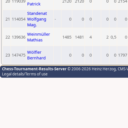
20
119039
2120
2120
0
0
0
2154
Patrick
Standenat
21
114054
Wolfgang
-
0
0
0
0
0
0
Mag.
Weinmüller
22
139636
1485
1481
4
2
0,5
0
Mathias
Wölfler
23
147475
0
0
0
0
0
1797
Bernhard
Chess-Tournament-Results-Server
© 2006-2026 Heinz Herzog
, CMS-
Legal details/Terms of use