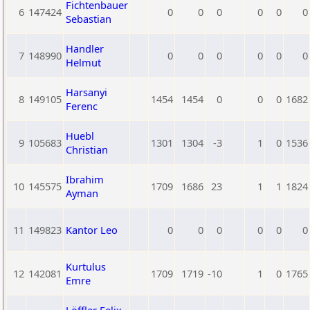
Fichtenbauer
6
147424
0
0
0
0
0
0
Sebastian
Handler
7
148990
0
0
0
0
0
0
Helmut
Harsanyi
8
149105
1454
1454
0
0
0
1682
Ferenc
Huebl
9
105683
1301
1304
-3
1
0
1536
Christian
Ibrahim
10
145575
1709
1686
23
1
1
1824
Ayman
11
149823
Kantor Leo
0
0
0
0
0
0
Kurtulus
12
142081
1709
1719
-10
1
0
1765
Emre