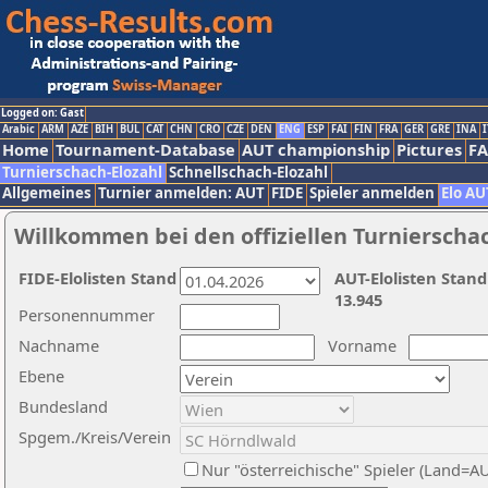
Logged on: Gast
Arabic
ARM
AZE
BIH
BUL
CAT
CHN
CRO
CZE
DEN
ENG
ESP
FAI
FIN
FRA
GER
GRE
INA
I
Home
Tournament-Database
AUT championship
Pictures
F
Turnierschach-Elozahl
Schnellschach-Elozahl
Allgemeines
Turnier anmelden: AUT
FIDE
Spieler anmelden
Elo AU
Willkommen bei den offiziellen Turnierscha
FIDE-Elolisten Stand
AUT-Elolisten Stand
13.945
Personennummer
Nachname
Vorname
Ebene
Bundesland
Spgem./Kreis/Verein
Nur "österreichische" Spieler (Land=A