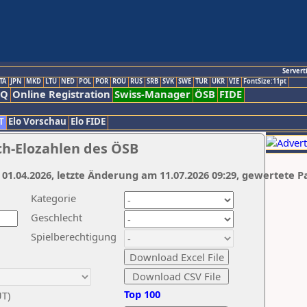
Servert
TA
JPN
MKD
LTU
NED
POL
POR
ROU
RUS
SRB
SVK
SWE
TUR
UKR
VIE
FontSize:11pt
AQ
Online Registration
Swiss-Manager
ÖSB
FIDE
T
Elo Vorschau
Elo FIDE
ch-Elozahlen des ÖSB
 01.04.2026, letzte Änderung am 11.07.2026 09:29, gewertete P
Kategorie
Geschlecht
Spielberechtigung
Top 100
UT)