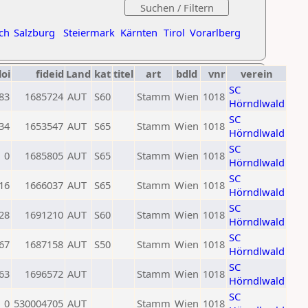
ch
Salzburg
Steiermark
Kärnten
Tirol
Vorarlberg
loi
fideid
Land
kat
titel
art
bdld
vnr
verein
SC
83
1685724
AUT
S60
Stamm
Wien
1018
Hörndlwald
SC
34
1653547
AUT
S65
Stamm
Wien
1018
Hörndlwald
SC
0
1685805
AUT
S65
Stamm
Wien
1018
Hörndlwald
SC
16
1666037
AUT
S65
Stamm
Wien
1018
Hörndlwald
SC
28
1691210
AUT
S60
Stamm
Wien
1018
Hörndlwald
SC
67
1687158
AUT
S50
Stamm
Wien
1018
Hörndlwald
SC
63
1696572
AUT
Stamm
Wien
1018
Hörndlwald
SC
0
530004705
AUT
Stamm
Wien
1018