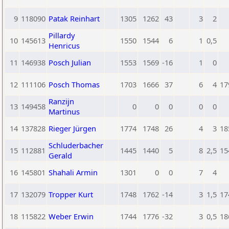
9
118090
Patak Reinhart
1305
1262
43
3
2
Pillardy
10
145613
1550
1544
6
1
0,5
Henricus
11
146938
Posch Julian
1553
1569
-16
1
0
12
111106
Posch Thomas
1703
1666
37
6
4
17
Ranzijn
13
149458
0
0
0
0
0
Martinus
14
137828
Rieger Jürgen
1774
1748
26
4
3
18
Schluderbacher
15
112881
1445
1440
5
8
2,5
15
Gerald
16
145801
Shahali Armin
1301
0
0
7
4
17
132079
Tropper Kurt
1748
1762
-14
3
1,5
17
18
115822
Weber Erwin
1744
1776
-32
3
0,5
18