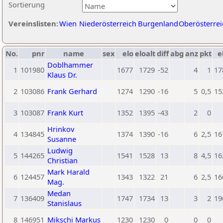
Sortierung
Vereinslisten:
Wien
Niederösterreich
Burgenland
Oberösterrei
No.
pnr
name
sex
elo
eloalt
diff
abg
anz
pkt
e
Doblhammer
1
101980
1677
1729
-52
4
1
17
Klaus Dr.
2
103086
Frank Gerhard
1274
1290
-16
5
0,5
15
3
103087
Frank Kurt
1352
1395
-43
2
0
Hrinkov
4
134845
1374
1390
-16
6
2,5
16
Susanne
Ludwig
5
144265
1541
1528
13
8
4,5
16
Christian
Mark Harald
6
124457
1343
1322
21
6
2,5
16
Mag.
Medan
7
136409
1747
1734
13
3
2
19
Stanislaus
8
146951
Mikschi Markus
1230
1230
0
0
0