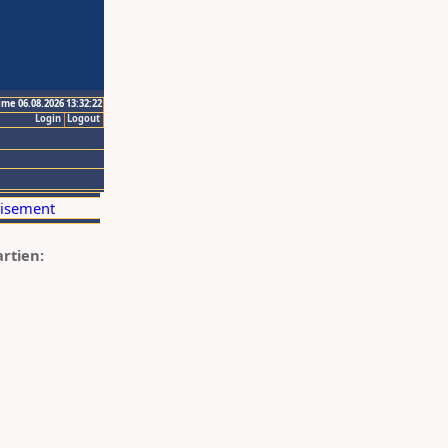
ime 06.08.2026 13:32:22
Login
Logout
artien: