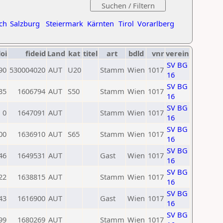
ch
Salzburg
Steiermark
Kärnten
Tirol
Vorarlberg
loi
fideid
Land
kat
titel
art
bdld
vnr
verein
SV BG
90
530004020
AUT
U20
Stamm
Wien
1017
16
SV BG
35
1606794
AUT
S50
Stamm
Wien
1017
16
SV BG
0
1647091
AUT
Stamm
Wien
1017
16
SV BG
00
1636910
AUT
S65
Stamm
Wien
1017
16
SV BG
46
1649531
AUT
Gast
Wien
1017
16
SV BG
22
1638815
AUT
Stamm
Wien
1017
16
SV BG
43
1616900
AUT
Gast
Wien
1017
16
SV BG
99
1680269
AUT
Stamm
Wien
1017