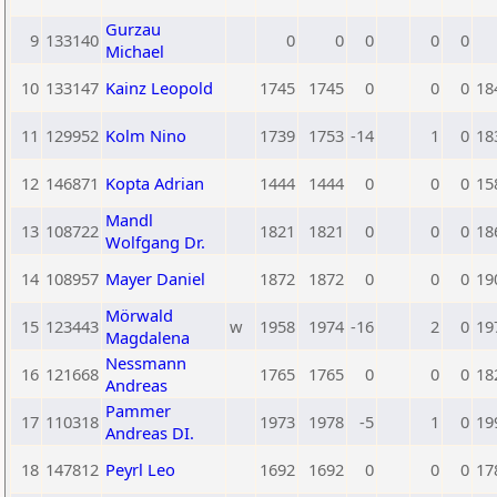
Gurzau
9
133140
0
0
0
0
0
Michael
10
133147
Kainz Leopold
1745
1745
0
0
0
18
11
129952
Kolm Nino
1739
1753
-14
1
0
18
12
146871
Kopta Adrian
1444
1444
0
0
0
15
Mandl
13
108722
1821
1821
0
0
0
18
Wolfgang Dr.
14
108957
Mayer Daniel
1872
1872
0
0
0
19
Mörwald
15
123443
w
1958
1974
-16
2
0
19
Magdalena
Nessmann
16
121668
1765
1765
0
0
0
18
Andreas
Pammer
17
110318
1973
1978
-5
1
0
19
Andreas DI.
18
147812
Peyrl Leo
1692
1692
0
0
0
17