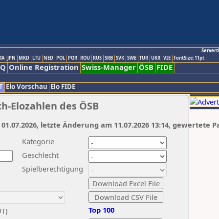
Servert
TA
JPN
MKD
LTU
NED
POL
POR
ROU
RUS
SRB
SVK
SWE
TUR
UKR
VIE
FontSize:11pt
AQ
Online Registration
Swiss-Manager
ÖSB
FIDE
T
Elo Vorschau
Elo FIDE
ch-Elozahlen des ÖSB
 01.07.2026, letzte Änderung am 11.07.2026 13:14, gewertete P
Kategorie
Geschlecht
Spielberechtigung
Top 100
UT)