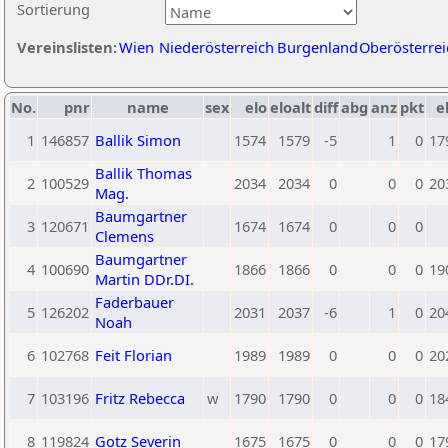
Sortierung
Vereinslisten:
Wien
Niederösterreich
Burgenland
Oberösterrei
No.
pnr
name
sex
elo
eloalt
diff
abg
anz
pkt
e
1
146857
Ballik Simon
1574
1579
-5
1
0
17
Ballik Thomas
2
100529
2034
2034
0
0
0
20
Mag.
Baumgartner
3
120671
1674
1674
0
0
0
Clemens
Baumgartner
4
100690
1866
1866
0
0
0
19
Martin DDr.DI.
Faderbauer
5
126202
2031
2037
-6
1
0
20
Noah
6
102768
Feit Florian
1989
1989
0
0
0
20
7
103196
Fritz Rebecca
w
1790
1790
0
0
0
18
8
119824
Gotz Severin
1675
1675
0
0
0
17