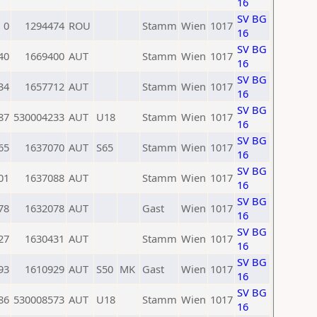
16
SV BG
0
1294474
ROU
Stamm
Wien
1017
16
SV BG
40
1669400
AUT
Stamm
Wien
1017
16
SV BG
34
1657712
AUT
Stamm
Wien
1017
16
SV BG
87
530004233
AUT
U18
Stamm
Wien
1017
16
SV BG
65
1637070
AUT
S65
Stamm
Wien
1017
16
SV BG
01
1637088
AUT
Stamm
Wien
1017
16
SV BG
78
1632078
AUT
Gast
Wien
1017
16
SV BG
27
1630431
AUT
Stamm
Wien
1017
16
SV BG
93
1610929
AUT
S50
MK
Gast
Wien
1017
16
SV BG
86
530008573
AUT
U18
Stamm
Wien
1017
16