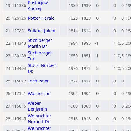
Pustogow
19
111386
1939
1939
0
0
0
19
Andrej
20
126126
Rotter Harald
1823
1823
0
0
0
19
21
127851
Sölkner Julian
1814
1814
0
0
0
18
Stichlberger
22
114343
1984
1985
-1
1
0,5
20
Martin Dr.
Stichlberger
23
130138
1850
1851
-1
1
0,5
18
Tim
Stöckl Norbert
24
114404
1976
1973
3
1
0,5
20
Dr.
25
115022
Toch Peter
1622
1622
0
0
0
26
117321
Wallner Jan
1904
1904
0
0
0
19
Weber
27
115815
1989
1989
0
0
0
20
Benjamin
Weinrichter
28
115945
1918
1918
0
0
0
19
Norbert Dr.
Weinrichter