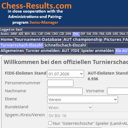
Logged on: Gast
Arabic
ARM
AZE
BIH
BUL
CAT
CHN
CRO
CZE
DEN
ENG
ESP
FAI
FIN
FRA
GER
GRE
INA
I
Home
Tournament-Database
AUT championship
Pictures
F
Turnierschach-Elozahl
Schnellschach-Elozahl
Allgemeines
Turnier anmelden: AUT
FIDE
Spieler anmelden
Elo AU
Willkommen bei den offiziellen Turnierscha
FIDE-Elolisten Stand
AUT-Elolisten Stand
6.936
Personennummer
Nachname
Vorname
Ebene
Bundesland
Spgem./Kreis/Verein
Nur "österreichische" Spieler (Land=A