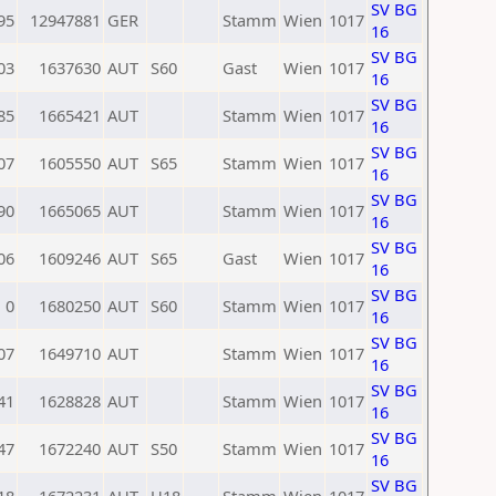
SV BG
95
12947881
GER
Stamm
Wien
1017
16
SV BG
03
1637630
AUT
S60
Gast
Wien
1017
16
SV BG
85
1665421
AUT
Stamm
Wien
1017
16
SV BG
07
1605550
AUT
S65
Stamm
Wien
1017
16
SV BG
90
1665065
AUT
Stamm
Wien
1017
16
SV BG
06
1609246
AUT
S65
Gast
Wien
1017
16
SV BG
0
1680250
AUT
S60
Stamm
Wien
1017
16
SV BG
07
1649710
AUT
Stamm
Wien
1017
16
SV BG
41
1628828
AUT
Stamm
Wien
1017
16
SV BG
47
1672240
AUT
S50
Stamm
Wien
1017
16
SV BG