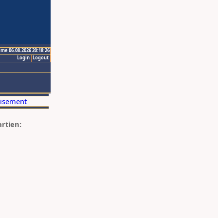
ime 06.08.2026 20:18:26
Login
Logout
artien: