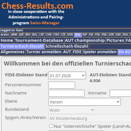
Logged on: Gast
Arabic
ARM
AZE
BIH
BUL
CAT
CHN
CRO
CZE
DEN
ENG
ESP
FAI
FIN
FRA
GER
GRE
INA
I
Home
Tournament-Database
AUT championship
Pictures
F
Turnierschach-Elozahl
Schnellschach-Elozahl
Allgemeines
Turnier anmelden: AUT
FIDE
Spieler anmelden
Elo AU
Willkommen bei den offiziellen Turnierscha
FIDE-Elolisten Stand
AUT-Elolisten Stand
6.936
Personennummer
Nachname
Vorname
Ebene
Bundesland
Spgem./Kreis/Verein
Nur "österreichische" Spieler (Land=A