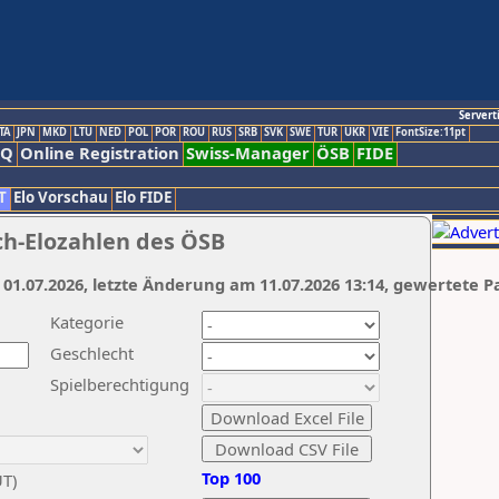
Servert
TA
JPN
MKD
LTU
NED
POL
POR
ROU
RUS
SRB
SVK
SWE
TUR
UKR
VIE
FontSize:11pt
AQ
Online Registration
Swiss-Manager
ÖSB
FIDE
T
Elo Vorschau
Elo FIDE
ch-Elozahlen des ÖSB
 01.07.2026, letzte Änderung am 11.07.2026 13:14, gewertete P
Kategorie
Geschlecht
Spielberechtigung
Top 100
UT)