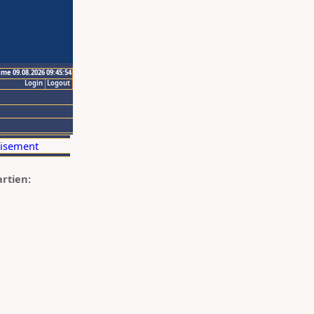
ime 09.08.2026 09:45:54
Login
Logout
artien: