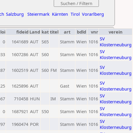
ch
Salzburg
Steiermark
Kärnten
Tirol
Vorarlberg
loi
fideid
Land
kat
titel
art
bdld
vnr
verein
SV
0
1641689
AUT
S65
Stamm
Wien
1016
Klosterneuburg
SV
933
1607286
AUT
S60
Stamm
Wien
1016
Klosterneuburg
SV
287
1602519
AUT
S60
FM
Stamm
Wien
1016
Klosterneuburg
SV
125
1625896
AUT
Gast
Wien
1016
Klosterneuburg
SV
367
710458
HUN
IM
Stamm
Wien
1016
Klosterneuburg
SV
0
1687921
AUT
S50
Stamm
Wien
1016
Klosterneuburg
SV
797
1960474
POR
Stamm
Wien
1016
Klosterneuburg