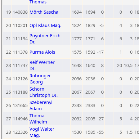
Thomas
19
140838
Mörth Sascha
1694
1694
0
0
0
1
20
110201
Opl Klaus Mag.
1824
1829
-5
4
3
1
Poyntner Erich
21
111134
1777
1771
6
6
3
1
Dr.
22
111378
Purma Alois
1575
1592
-17
1
0
1
Reif Werner
23
111747
1648
1640
8
20
10,5
1
DI.
Rohringer
24
112126
2036
2036
0
0
0
2
Georg
Schorn
25
113188
2067
2067
0
0
0
2
Christoph DI.
Szeberenyi
26
131665
2333
2333
0
0
0
2
Adam
Thoma
27
114946
2032
2005
27
5
4
2
Wilhelm
Vogl Walter
28
122326
1530
1585
-55
5
1,5
1
Mag.