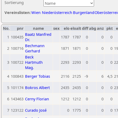
Sortierung
Vereinslisten:
Wien
Niederösterreich
Burgenland
Oberösterrei
No.
pnr
name
sex
elo
eloalt
diff
abg
anz
pkt
e
Baatz Manfred
1
100435
1787
1787
0
0
0
Dr.
Bechmann
2
100716
1871
1871
0
0
0
1
Gerhard
Beck
3
100722
Hartmuth
2293
2293
0
0
0
2
Mag.
4
100843
Berger Tobias
2116
2125
-9
6
4,5
2
5
101174
Bokros Albert
2435
2435
0
0
0
2
6
143463
Cerny Florian
1212
1212
0
0
0
7
123122
Curado José
0
1775
0
0
0
1