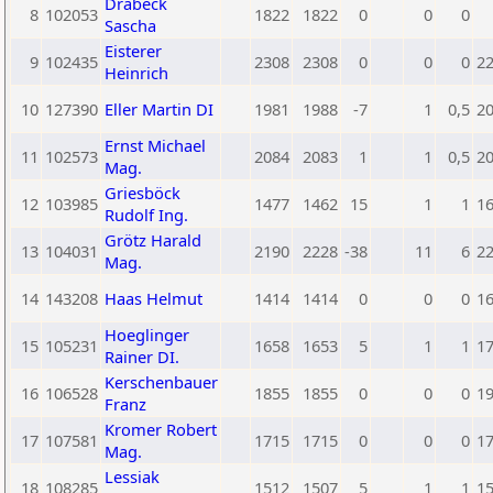
Drabeck
8
102053
1822
1822
0
0
0
Sascha
Eisterer
9
102435
2308
2308
0
0
0
2
Heinrich
10
127390
Eller Martin DI
1981
1988
-7
1
0,5
2
Ernst Michael
11
102573
2084
2083
1
1
0,5
2
Mag.
Griesböck
12
103985
1477
1462
15
1
1
1
Rudolf Ing.
Grötz Harald
13
104031
2190
2228
-38
11
6
2
Mag.
14
143208
Haas Helmut
1414
1414
0
0
0
1
Hoeglinger
15
105231
1658
1653
5
1
1
1
Rainer DI.
Kerschenbauer
16
106528
1855
1855
0
0
0
1
Franz
Kromer Robert
17
107581
1715
1715
0
0
0
1
Mag.
Lessiak
18
108285
1512
1507
5
1
1
1