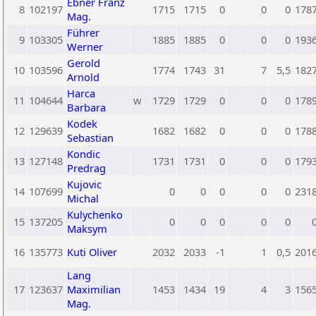
Ebner Franz
8
102197
1715
1715
0
0
0
178
Mag.
Führer
9
103305
1885
1885
0
0
0
193
Werner
Gerold
10
103596
1774
1743
31
7
5,5
182
Arnold
Harca
11
104644
w
1729
1729
0
0
0
178
Barbara
Kodek
12
129639
1682
1682
0
0
0
178
Sebastian
Kondic
13
127148
1731
1731
0
0
0
179
Predrag
Kujovic
14
107699
0
0
0
0
0
231
Michal
Kulychenko
15
137205
0
0
0
0
0
Maksym
16
135773
Kuti Oliver
2032
2033
-1
1
0,5
201
Lang
17
123637
Maximilian
1453
1434
19
4
3
156
Mag.