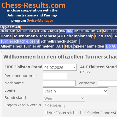
Logged on: Gast
Arabic
ARM
AZE
BIH
BUL
CAT
CHN
CRO
CZE
DEN
ENG
ESP
FAI
FIN
FRA
GER
GRE
INA
I
Home
Tournament-Database
AUT championship
Pictures
F
Turnierschach-Elozahl
Schnellschach-Elozahl
Allgemeines
Turnier anmelden: AUT
FIDE
Spieler anmelden
Elo AU
Willkommen bei den offiziellen Turnierscha
FIDE-Elolisten Stand
AUT-Elolisten Stand
6.936
Personennummer
Nachname
Vorname
Ebene
Bundesland
Spgem./Kreis/Verein
Nur "österreichische" Spieler (Land=A