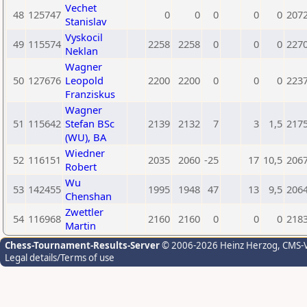
Vechet
48
125747
0
0
0
0
0
207
Stanislav
Vyskocil
49
115574
2258
2258
0
0
0
227
Neklan
Wagner
50
127676
Leopold
2200
2200
0
0
0
223
Franziskus
Wagner
51
115642
Stefan BSc
2139
2132
7
3
1,5
217
(WU), BA
Wiedner
52
116151
2035
2060
-25
17
10,5
206
Robert
Wu
53
142455
1995
1948
47
13
9,5
206
Chenshan
Zwettler
54
116968
2160
2160
0
0
0
218
Martin
Chess-Tournament-Results-Server
© 2006-2026 Heinz Herzog
, CMS-
Legal details/Terms of use