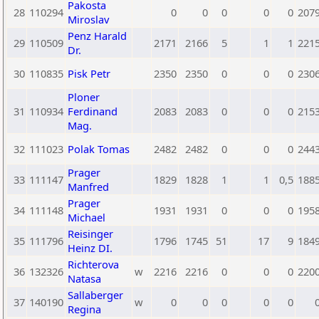
Pakosta
28
110294
0
0
0
0
0
207
Miroslav
Penz Harald
29
110509
2171
2166
5
1
1
221
Dr.
30
110835
Pisk Petr
2350
2350
0
0
0
230
Ploner
31
110934
Ferdinand
2083
2083
0
0
0
215
Mag.
32
111023
Polak Tomas
2482
2482
0
0
0
244
Prager
33
111147
1829
1828
1
1
0,5
188
Manfred
Prager
34
111148
1931
1931
0
0
0
195
Michael
Reisinger
35
111796
1796
1745
51
17
9
184
Heinz DI.
Richterova
36
132326
w
2216
2216
0
0
0
220
Natasa
Sallaberger
37
140190
w
0
0
0
0
0
Regina