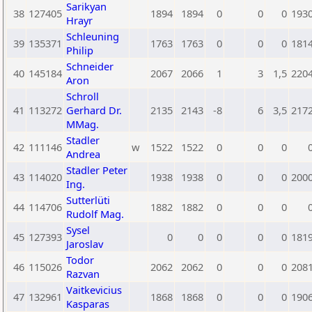
Sarikyan
38
127405
1894
1894
0
0
0
193
Hrayr
Schleuning
39
135371
1763
1763
0
0
0
181
Philip
Schneider
40
145184
2067
2066
1
3
1,5
220
Aron
Schroll
41
113272
Gerhard Dr.
2135
2143
-8
6
3,5
217
MMag.
Stadler
42
111146
w
1522
1522
0
0
0
Andrea
Stadler Peter
43
114020
1938
1938
0
0
0
200
Ing.
Sutterlüti
44
114706
1882
1882
0
0
0
Rudolf Mag.
Sysel
45
127393
0
0
0
0
0
181
Jaroslav
Todor
46
115026
2062
2062
0
0
0
208
Razvan
Vaitkevicius
47
132961
1868
1868
0
0
0
190
Kasparas