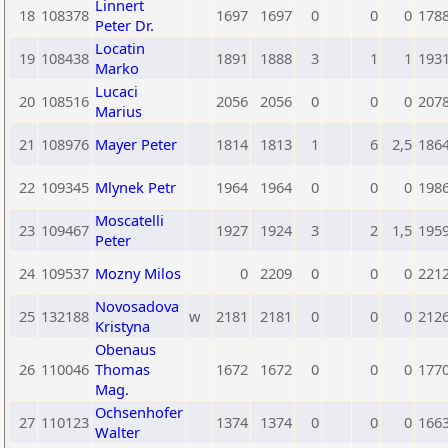
Linnert
18
108378
1697
1697
0
0
0
178
Peter Dr.
Locatin
19
108438
1891
1888
3
1
1
193
Marko
Lucaci
20
108516
2056
2056
0
0
0
207
Marius
21
108976
Mayer Peter
1814
1813
1
6
2,5
186
22
109345
Mlynek Petr
1964
1964
0
0
0
198
Moscatelli
23
109467
1927
1924
3
2
1,5
195
Peter
24
109537
Mozny Milos
0
2209
0
0
0
221
Novosadova
25
132188
w
2181
2181
0
0
0
212
Kristyna
Obenaus
26
110046
Thomas
1672
1672
0
0
0
177
Mag.
Ochsenhofer
27
110123
1374
1374
0
0
0
166
Walter