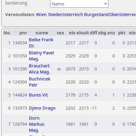
Sortierung
Vereinslisten:
Wien
Niederösterreich
Burgenland
Oberösterrei
No.
pnr
name
sex
elo
eloalt
diff
abg
anz
pkt
elo
Belke Frank
1
134534
2217
2217
0
0
0
221
Dr.
Blatny Pavel
2
101050
2329
2329
0
0
0
225
Mag.
Brauchart
3
101290
w
2073
2073
0
0
0
207
Alica Mag.
Buchnicek
4
124304
2220
2220
0
0
0
222
Petr
5
144824
Bures Vit
2179
2175
4
1
1
223
6
132973
Djeno Drago
2202
2213
-11
2
0
220
Dorn
7
124794
Markus
1661
1661
0
0
0
178
Mag.