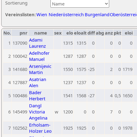
Sortierung
Vereinslisten:
Wien
Niederösterreich
Burgenland
Oberösterrei
No.
pnr
name
sex
elo
eloalt
diff
abg
anz
pkt
eloi
Adami
1
137090
1315
1315
0
0
0
0
Laurenz
Adelhofer
2
100042
1287
1287
0
0
0
0
Manuel
Arsenijevic
3
141680
1550
1575
-25
2
0
1719
Martin
Asatrian
4
127887
1237
1237
0
0
0
0
Alen
Bader
5
100486
1541
1568
-27
4
0,5
1650
Herbert
Dangl
6
145499
Victoria
w
1200
0
0
7
0
0
Angelina
Erholsam-
7
102562
1925
1925
0
0
0
1978
Holzer Leo