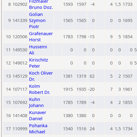
Filzmaier
8
102902
1593
1597
-4
4
1,5
1733
Bruno Doz.
Golian
9
141339
Szymon
1565
1565
0
0
0
1695
Piotr
Grafenauer
10
120506
1783
1798
-15
9
5
1854
Horst
Husseini
11
149530
0
0
0
0
0
0
5
Ali
Kirischitz
12
149012
0
0
0
0
0
0
5
Peter
Koch Oliver
13
145129
1381
1319
62
5
2
1507
Dr.
Kolm
14
107117
1915
1935
-20
7
3
1961
Robert Dr.
Kuhn
15
107692
1785
1789
-4
4
2
1855
Johann
Kunaver
16
141408
1380
1380
0
0
0
0
Daniel
Pohanka
17
110999
1540
1516
24
4
1,5
1734
Michael