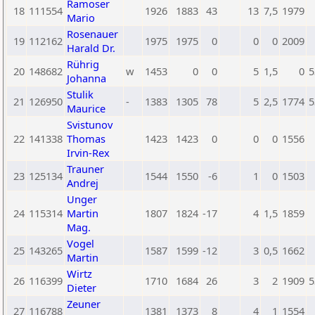
Ramoser
18
111554
1926
1883
43
13
7,5
1979
Mario
Rosenauer
19
112162
1975
1975
0
0
0
2009
Harald Dr.
Rührig
20
148682
w
1453
0
0
5
1,5
0
5
Johanna
Stulik
21
126950
-
1383
1305
78
5
2,5
1774
5
Maurice
Svistunov
22
141338
Thomas
1423
1423
0
0
0
1556
Irvin-Rex
Trauner
23
125134
1544
1550
-6
1
0
1503
Andrej
Unger
24
115314
Martin
1807
1824
-17
4
1,5
1859
Mag.
Vogel
25
143265
1587
1599
-12
3
0,5
1662
Martin
Wirtz
26
116399
1710
1684
26
3
2
1909
5
Dieter
Zeuner
27
116788
1381
1373
8
4
1
1554