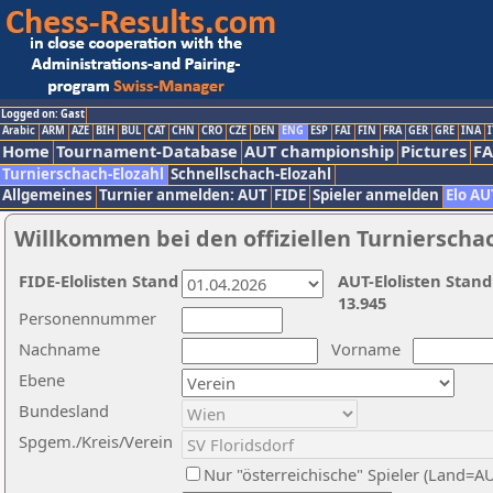
Logged on: Gast
Arabic
ARM
AZE
BIH
BUL
CAT
CHN
CRO
CZE
DEN
ENG
ESP
FAI
FIN
FRA
GER
GRE
INA
I
Home
Tournament-Database
AUT championship
Pictures
F
Turnierschach-Elozahl
Schnellschach-Elozahl
Allgemeines
Turnier anmelden: AUT
FIDE
Spieler anmelden
Elo AU
Willkommen bei den offiziellen Turnierscha
FIDE-Elolisten Stand
AUT-Elolisten Stand
13.945
Personennummer
Nachname
Vorname
Ebene
Bundesland
Spgem./Kreis/Verein
Nur "österreichische" Spieler (Land=A