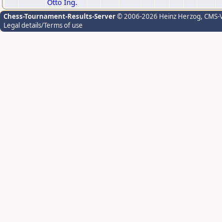
Otto Ing.
Chess-Tournament-Results-Server
© 2006-2026 Heinz Herzog
, CMS-
Legal details/Terms of use