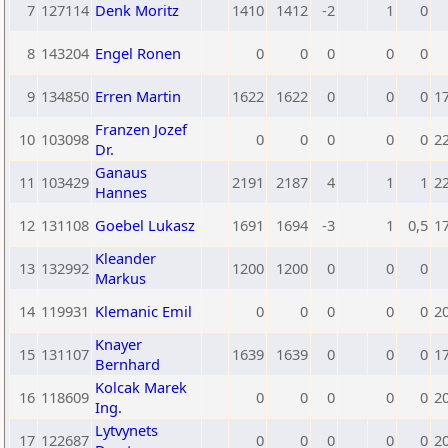
7
127114
Denk Moritz
1410
1412
-2
1
0
8
143204
Engel Ronen
0
0
0
0
0
9
134850
Erren Martin
1622
1622
0
0
0
1
Franzen Jozef
10
103098
0
0
0
0
0
2
Dr.
Ganaus
11
103429
2191
2187
4
1
1
2
Hannes
12
131108
Goebel Lukasz
1691
1694
-3
1
0,5
1
Kleander
13
132992
1200
1200
0
0
0
Markus
14
119931
Klemanic Emil
0
0
0
0
0
2
Knayer
15
131107
1639
1639
0
0
0
1
Bernhard
Kolcak Marek
16
118609
0
0
0
0
0
2
Ing.
Lytvynets
17
122687
0
0
0
0
0
2