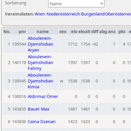
Sortierung
Vereinslisten:
Wien
Niederösterreich
Burgenland
Oberösterrei
No.
pnr
name
sex
elo
eloalt
diff
abg
anz
pkt
e
Aboulenein-
1
139544
Djamshidian
1712
1754
-42
7
4
1
Aryan
Aboulenein-
2
140178
Djamshidian
1397
1397
0
0
0
1
Fahmy
Aboulenein-
3
139545
Djamshidian
w
1538
1538
0
0
0
1
Kimia
4
130016
Aldirmaz Ömer
0
0
0
0
0
5
143835
Bauer Max
1461
1461
0
0
0
1
6
143836
Cama Dzenan
1423
1423
0
0
0