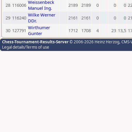
Weissenbeck
28
116006
2189
2189
0
0
0
2
Manuel Ing.
Wilke Werner
29
116240
2161
2161
0
0
0
2
DDr.
Wirthumer
30
127791
1712
1708
4
23
13,5
1
Gunter
Chess-Tournament-Results-Server
© 2006-2026 Heinz Herzog
, CMS-
Legal details/Terms of use