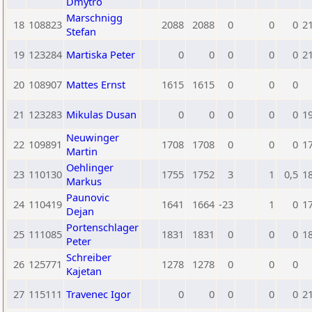
Dmytro
Marschnigg
18
108823
2088
2088
0
0
0
2
Stefan
19
123284
Martiska Peter
0
0
0
0
0
2
20
108907
Mattes Ernst
1615
1615
0
0
0
21
123283
Mikulas Dusan
0
0
0
0
0
1
Neuwinger
22
109891
1708
1708
0
0
0
1
Martin
Oehlinger
23
110130
1755
1752
3
1
0,5
1
Markus
Paunovic
24
110419
1641
1664
-23
1
0
1
Dejan
Portenschlager
25
111085
1831
1831
0
0
0
1
Peter
Schreiber
26
125771
1278
1278
0
0
0
Kajetan
27
115111
Travenec Igor
0
0
0
0
0
2