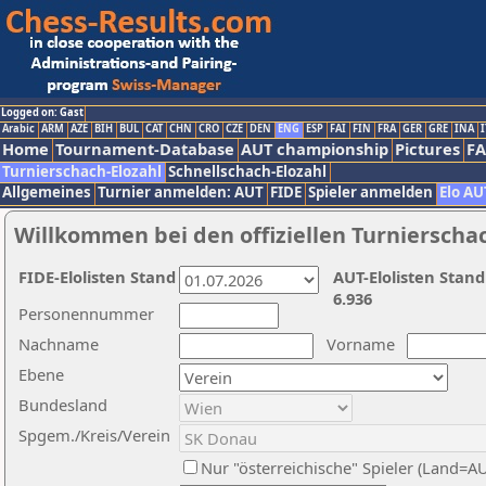
Logged on: Gast
Arabic
ARM
AZE
BIH
BUL
CAT
CHN
CRO
CZE
DEN
ENG
ESP
FAI
FIN
FRA
GER
GRE
INA
I
Home
Tournament-Database
AUT championship
Pictures
F
Turnierschach-Elozahl
Schnellschach-Elozahl
Allgemeines
Turnier anmelden: AUT
FIDE
Spieler anmelden
Elo AU
Willkommen bei den offiziellen Turnierscha
FIDE-Elolisten Stand
AUT-Elolisten Stand
6.936
Personennummer
Nachname
Vorname
Ebene
Bundesland
Spgem./Kreis/Verein
Nur "österreichische" Spieler (Land=A