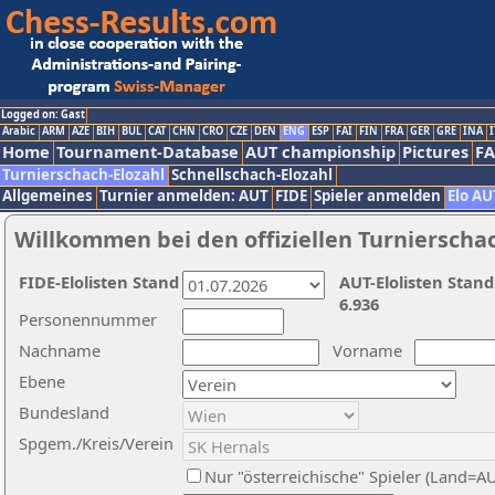
Logged on: Gast
Arabic
ARM
AZE
BIH
BUL
CAT
CHN
CRO
CZE
DEN
ENG
ESP
FAI
FIN
FRA
GER
GRE
INA
I
Home
Tournament-Database
AUT championship
Pictures
F
Turnierschach-Elozahl
Schnellschach-Elozahl
Allgemeines
Turnier anmelden: AUT
FIDE
Spieler anmelden
Elo AU
Willkommen bei den offiziellen Turnierscha
FIDE-Elolisten Stand
AUT-Elolisten Stand
6.936
Personennummer
Nachname
Vorname
Ebene
Bundesland
Spgem./Kreis/Verein
Nur "österreichische" Spieler (Land=A