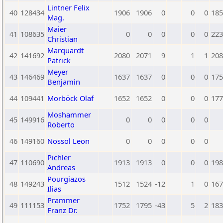
Lintner Felix
40
128434
1906
1906
0
0
0
185
Mag.
Maier
41
108635
0
0
0
0
0
223
Christian
Marquardt
42
141692
2080
2071
9
1
1
208
Patrick
Meyer
43
146469
1637
1637
0
0
0
175
Benjamin
44
109441
Morböck Olaf
1652
1652
0
0
0
177
Moshammer
45
149916
0
0
0
0
0
Roberto
46
149160
Nossol Leon
0
0
0
0
0
Pichler
47
110690
1913
1913
0
0
0
198
Andreas
Pourgiazos
48
149243
1512
1524
-12
1
0
167
Ilias
Prammer
49
111153
1752
1795
-43
5
2
183
Franz Dr.