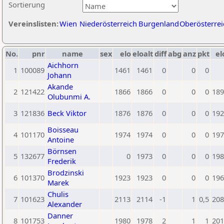
Sortierung
Vereinslisten:
Wien
Niederösterreich
Burgenland
Oberösterrei
No.
pnr
name
sex
elo
eloalt
diff
abg
anz
pkt
el
Aichhorn
1
100089
1461
1461
0
0
0
Johann
Akande
2
121422
1866
1866
0
0
0
189
Olubunmi A.
3
121836
Beck Viktor
1876
1876
0
0
0
192
Boisseau
4
101170
1974
1974
0
0
0
197
Antoine
Börnsen
5
132677
0
1973
0
0
0
198
Frederik
Brodzinski
6
101370
1923
1923
0
0
0
196
Marek
Chulis
7
101623
2113
2114
-1
1
0,5
208
Alexander
Danner
8
101753
1980
1978
2
1
1
201