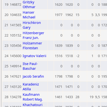
Gritzky
19
146872
1620
1620
0
0
0
188
Othmar
Hanser
20
104633
1977
1962
15
5
3,5
199
Michael
Hirschkron
21
141565
0
0
0
0
0
172
Gary
Hitzenberger
22
105152
0
0
0
0
0
Franz Jun.
Holzammer
23
105456
1839
1839
0
0
0
187
Florestan
24
145600
Ignatov Valerii
1516
1518
-2
1
0
171
Ilse Paul-
25
149914
0
0
0
0
0
Baschar
26
147621
Jacob Serafin
1798
1798
0
0
0
195
Karadeniz
27
143120
1471
1471
0
0
0
170
Atilla
Kaufmann
28
134278
1461
1433
28
19
9,5
158
Robert Mag.
Khachatouri