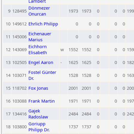
Lambert
Dönmezer
9
128495
1973
1973
0
0
0
199
Onurcan
10
149612
Ehrlich Philipp
0
0
0
0
0
Eichenauer
11
145006
0
0
0
0
0
Marius
Eichhorn
12
143069
w
1552
1552
0
0
0
159
Elisabeth
13
102505
Engel Aaron
-
1625
1625
0
0
0
182
Fostel Günter
14
103071
1528
1528
0
0
0
163
Dr.
15
118702
Fox Jonas
2001
2001
0
0
0
200
16
103088
Frank Martin
1971
1971
0
0
0
197
Gajek
17
134416
2484
2484
0
0
0
242
Radoslaw
Goriupp
18
103800
1737
1737
0
0
0
Philipp Dr.