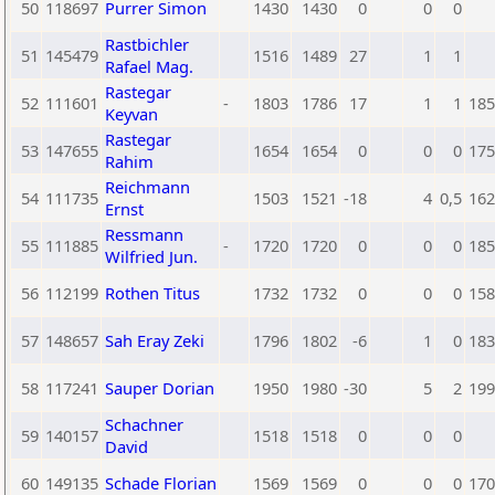
50
118697
Purrer Simon
1430
1430
0
0
0
Rastbichler
51
145479
1516
1489
27
1
1
Rafael Mag.
Rastegar
52
111601
-
1803
1786
17
1
1
185
Keyvan
Rastegar
53
147655
1654
1654
0
0
0
175
Rahim
Reichmann
54
111735
1503
1521
-18
4
0,5
162
Ernst
Ressmann
55
111885
-
1720
1720
0
0
0
185
Wilfried Jun.
56
112199
Rothen Titus
1732
1732
0
0
0
158
57
148657
Sah Eray Zeki
1796
1802
-6
1
0
183
58
117241
Sauper Dorian
1950
1980
-30
5
2
199
Schachner
59
140157
1518
1518
0
0
0
David
60
149135
Schade Florian
1569
1569
0
0
0
170