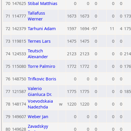
70
147625
Stibal Matthias
0
0
0
0
0
Tallafuss
71
114777
1673
1673
0
0
0
173
Werner
72
142379
Tarhuni Adam
1597
1694
-97
11
4
175
73
119815
Ternes Lars
1475
1475
0
0
0
Teutsch
74
124533
2123
2123
0
0
0
214
Alexander
75
115080
Torre Palmiro
1772
1772
0
0
0
176
76
148750
Trifkovic Boris
0
0
0
0
0
Valerio
77
121587
1775
1775
0
0
0
185
Gianluca Dr.
Voevodskaia
78
148174
w
1220
1220
0
0
0
Nadezhda
79
149607
Weber Jan
0
0
0
0
0
Zavadskyy
80
149628
0
0
0
0
0