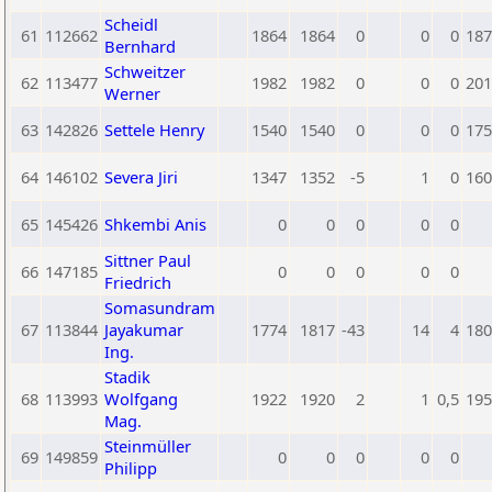
Scheidl
61
112662
1864
1864
0
0
0
187
Bernhard
Schweitzer
62
113477
1982
1982
0
0
0
201
Werner
63
142826
Settele Henry
1540
1540
0
0
0
175
64
146102
Severa Jiri
1347
1352
-5
1
0
160
65
145426
Shkembi Anis
0
0
0
0
0
Sittner Paul
66
147185
0
0
0
0
0
Friedrich
Somasundram
67
113844
Jayakumar
1774
1817
-43
14
4
180
Ing.
Stadik
68
113993
Wolfgang
1922
1920
2
1
0,5
195
Mag.
Steinmüller
69
149859
0
0
0
0
0
Philipp