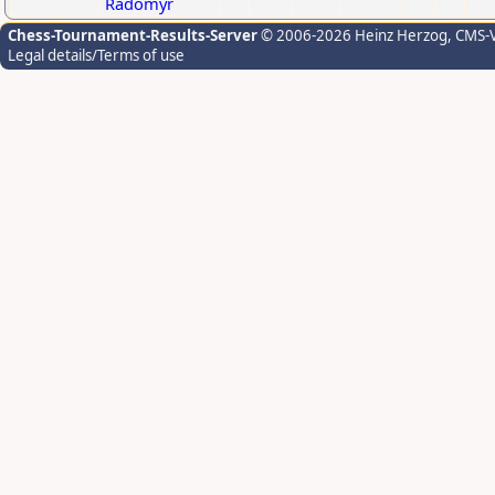
Radomyr
Chess-Tournament-Results-Server
© 2006-2026 Heinz Herzog
, CMS-
Legal details/Terms of use