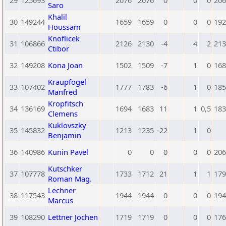
29
125693
2076
2076
0
0
0
206
Saro
Khalil
30
149244
1659
1659
0
0
0
192
Houssam
Knoflicek
31
106866
2126
2130
-4
4
2
213
Ctibor
32
149208
Kona Joan
1502
1509
-7
1
0
168
Kraupfogel
33
107402
1777
1783
-6
1
0
185
Manfred
Kropfitsch
34
136169
1694
1683
11
1
0,5
183
Clemens
Kuklovszky
35
145832
1213
1235
-22
1
0
Benjamin
36
140986
Kunin Pavel
0
0
0
0
0
206
Kutschker
37
107778
1733
1712
21
1
1
179
Roman Mag.
Lechner
38
117543
1944
1944
0
0
0
194
Marcus
39
108290
Lettner Jochen
1719
1719
0
0
0
176