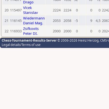
Drago
Vlcek
20
115497
2224
2224
0
0
0
224
Stanislav
Wiedermann
21
116145
2053
2058
-5
9
4,5
206
Daniel Mag.
Zsifkovits
22
116933
2000
2000
0
0
0
202
Peter DI.
Chess-Tournament-Results-Server
© 2006-2026 Heinz Herzog
, CMS-
Legal details/Terms of use