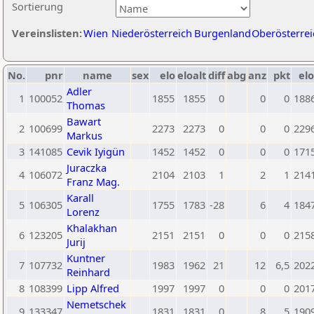
Sortierung
Vereinslisten:
Wien
Niederösterreich
Burgenland
Oberösterrei
No.
pnr
name
sex
elo
eloalt
diff
abg
anz
pkt
elo
Adler
1
100052
1855
1855
0
0
0
188
Thomas
Bawart
2
100699
2273
2273
0
0
0
229
Markus
3
141085
Cevik Iyigün
1452
1452
0
0
0
171
Juraczka
4
106072
2104
2103
1
2
1
214
Franz Mag.
Karall
5
106305
1755
1783
-28
6
4
184
Lorenz
Khalakhan
6
123205
2151
2151
0
0
0
215
Jurij
Kuntner
7
107732
1983
1962
21
12
6,5
202
Reinhard
8
108399
Lipp Alfred
1997
1997
0
0
0
201
Nemetschek
9
133347
1831
1831
0
8
5
190