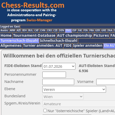
Logged on: Gast
Arabic
ARM
AZE
BIH
BUL
CAT
CHN
CRO
CZE
DEN
ENG
ESP
FAI
FIN
FRA
GER
GRE
INA
I
Home
Tournament-Database
AUT championship
Pictures
F
Turnierschach-Elozahl
Schnellschach-Elozahl
Allgemeines
Turnier anmelden: AUT
FIDE
Spieler anmelden
Elo AU
Willkommen bei den offiziellen Turnierscha
FIDE-Elolisten Stand
AUT-Elolisten Stand
6.936
Personennummer
Nachname
Vorname
Ebene
Bundesland
Spgem./Kreis/Verein
Nur "österreichische" Spieler (Land=A