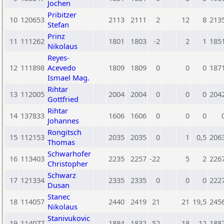
Jochen
Pribitzer
10
120653
2113
2111
2
12
8
213
Stefan
Prinz
11
111262
1801
1803
-2
2
1
185
Nikolaus
Reyes-
12
111898
Acevedo
1809
1809
0
0
0
187
Ismael Mag.
Rihtar
13
112005
2004
2004
0
0
0
204
Gottfried
Rihtar
14
137833
1606
1606
0
0
0
Johannes
Rongitsch
15
112153
2035
2035
0
1
0,5
206
Thomas
Schwarhofer
16
113403
2235
2257
-22
5
2
226
Christopher
Schwarz
17
121334
2335
2335
0
0
0
222
Dusan
Stanec
18
114057
2440
2419
21
21
19,5
245
Nikolaus
Stanivukovic
19
114077
1884
1832
52
18
12
188