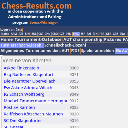
Logged on: Gast
Arabic
ARM
AZE
BIH
BUL
CAT
CHN
CRO
CZE
DEN
ENG
ESP
FAI
FIN
FRA
GER
GRE
INA
I
Home
Tournament-Database
AUT championship
Pictures
F
Turnierschach-Elozahl
Schnellschach-Elozahl
Allgemeines
Turnier anmelden: AUT
FIDE
Spieler anmelden
Elo AU
Vereine von Kärnten
Askoe Finkenstein
9009
Bsg Raiffeisen Klagenfurt
9071
Die-Kaerntner Obervellach
9053
Esv Askoe Admira Villach
9043
IG Schach Wolfsberg
9049
Moebel Zimmermann Hermagor
9012
Post SV Kärnten
9033
Raiffeisen Kötschach-Mauthen
9020
SC Die Klagenfurter
9016
SC Gnesau
9075