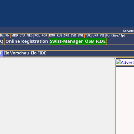
Servert
TA
JPN
MKD
LTU
NED
POL
POR
ROU
RUS
SRB
SVK
SWE
TUR
UKR
VIE
FontSize:11pt
AQ
Online Registration
Swiss-Manager
ÖSB
FIDE
T
Elo Vorschau
Elo FIDE