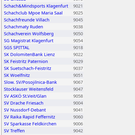
Schach&Mindsports Klagenfurt
9021
Schachclub Mpoe Maria Saal
9025
Schachfreunde Villach
9045
Schachmaty Ruden
9038
Schachverein Wolfsberg
9050
SG Magistrat Klagenfurt
9054
SGS SPITTAL
9018
SK DolomitenBank Lienz
9022
SK Feistritz Paternion
9029
SK Suetschach-Feistritz
9037
SK Woelfnitz
9051
Slow. SV/Posojilnica-Bank
9067
Stocklauser Weitensfeld
9047
SV ASKÖ St.Veit/Glan
9058
SV Drache Friesach
9004
SV Nussdorf-Debant
9041
SV Raika Rapid Feffernitz
9060
SV Sparkasse Feldkirchen
9006
SV Treffen
9042