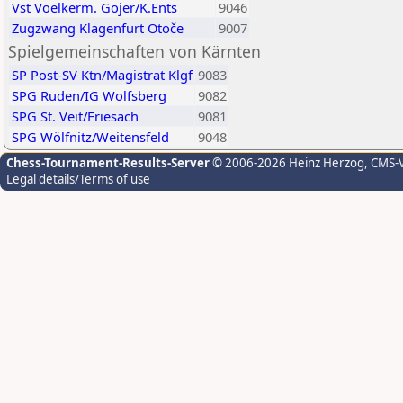
Vst Voelkerm. Gojer/K.Ents
9046
Zugzwang Klagenfurt Otoče
9007
Spielgemeinschaften von Kärnten
SP Post-SV Ktn/Magistrat Klgf
9083
SPG Ruden/IG Wolfsberg
9082
SPG St. Veit/Friesach
9081
SPG Wölfnitz/Weitensfeld
9048
Chess-Tournament-Results-Server
© 2006-2026 Heinz Herzog
, CMS-
Legal details/Terms of use