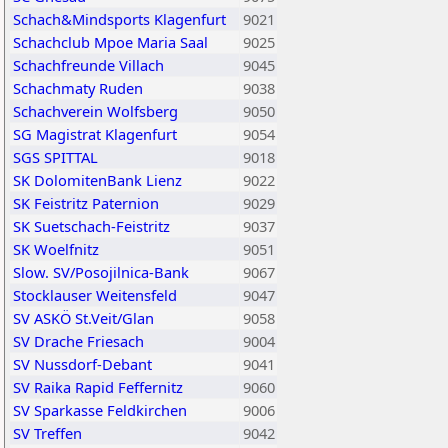
Schach&Mindsports Klagenfurt
9021
Schachclub Mpoe Maria Saal
9025
Schachfreunde Villach
9045
Schachmaty Ruden
9038
Schachverein Wolfsberg
9050
SG Magistrat Klagenfurt
9054
SGS SPITTAL
9018
SK DolomitenBank Lienz
9022
SK Feistritz Paternion
9029
SK Suetschach-Feistritz
9037
SK Woelfnitz
9051
Slow. SV/Posojilnica-Bank
9067
Stocklauser Weitensfeld
9047
SV ASKÖ St.Veit/Glan
9058
SV Drache Friesach
9004
SV Nussdorf-Debant
9041
SV Raika Rapid Feffernitz
9060
SV Sparkasse Feldkirchen
9006
SV Treffen
9042