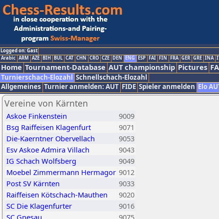
Logged on: Gast
Arabic
ARM
AZE
BIH
BUL
CAT
CHN
CRO
CZE
DEN
ENG
ESP
FAI
FIN
FRA
GER
GRE
INA
I
Home
Tournament-Database
AUT championship
Pictures
F
Turnierschach-Elozahl
Schnellschach-Elozahl
Allgemeines
Turnier anmelden: AUT
FIDE
Spieler anmelden
Elo AU
Vereine von Kärnten
Askoe Finkenstein
9009
Bsg Raiffeisen Klagenfurt
9071
Die-Kaerntner Obervellach
9053
Esv Askoe Admira Villach
9043
IG Schach Wolfsberg
9049
Moebel Zimmermann Hermagor
9012
Post SV Kärnten
9033
Raiffeisen Kötschach-Mauthen
9020
SC Die Klagenfurter
9016
SC Gnesau
9075