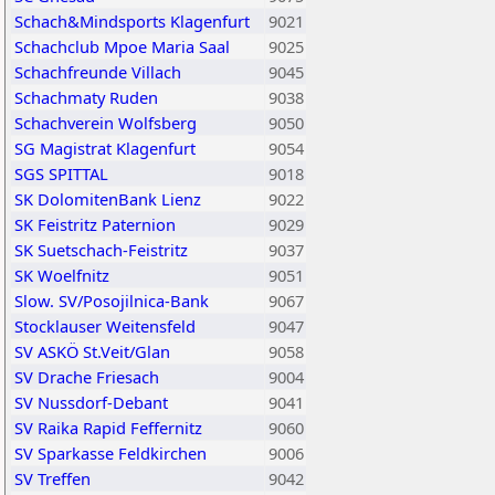
Schach&Mindsports Klagenfurt
9021
Schachclub Mpoe Maria Saal
9025
Schachfreunde Villach
9045
Schachmaty Ruden
9038
Schachverein Wolfsberg
9050
SG Magistrat Klagenfurt
9054
SGS SPITTAL
9018
SK DolomitenBank Lienz
9022
SK Feistritz Paternion
9029
SK Suetschach-Feistritz
9037
SK Woelfnitz
9051
Slow. SV/Posojilnica-Bank
9067
Stocklauser Weitensfeld
9047
SV ASKÖ St.Veit/Glan
9058
SV Drache Friesach
9004
SV Nussdorf-Debant
9041
SV Raika Rapid Feffernitz
9060
SV Sparkasse Feldkirchen
9006
SV Treffen
9042