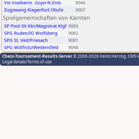
Vst Voelkerm. Gojer/K.Ents
9046
Zugzwang Klagenfurt Otoče
9007
Spielgemeinschaften von Kärnten
SP Post-SV Ktn/Magistrat Klgf
9083
SPG Ruden/IG Wolfsberg
9082
SPG St. Veit/Friesach
9081
SPG Wölfnitz/Weitensfeld
9048
Chess-Tournament-Results-Server
© 2006-2026 Heinz Herzog
, CMS-
Legal details/Terms of use