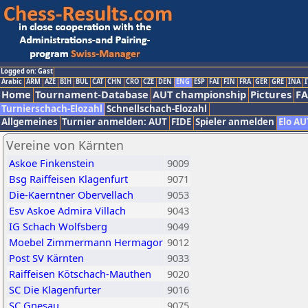
Logged on: Gast
Arabic
ARM
AZE
BIH
BUL
CAT
CHN
CRO
CZE
DEN
ENG
ESP
FAI
FIN
FRA
GER
GRE
INA
I
Home
Tournament-Database
AUT championship
Pictures
F
Turnierschach-Elozahl
Schnellschach-Elozahl
Allgemeines
Turnier anmelden: AUT
FIDE
Spieler anmelden
Elo AU
Vereine von Kärnten
Askoe Finkenstein
9009
Bsg Raiffeisen Klagenfurt
9071
Die-Kaerntner Obervellach
9053
Esv Askoe Admira Villach
9043
IG Schach Wolfsberg
9049
Moebel Zimmermann Hermagor
9012
Post SV Kärnten
9033
Raiffeisen Kötschach-Mauthen
9020
SC Die Klagenfurter
9016
SC Gnesau
9075