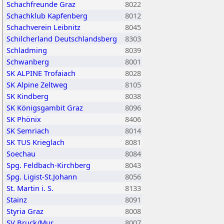
Schachfreunde Graz
8022
Schachklub Kapfenberg
8012
Schachverein Leibnitz
8045
Schilcherland Deutschlandsberg
8303
Schladming
8039
Schwanberg
8001
SK ALPINE Trofaiach
8028
SK Alpine Zeltweg
8105
SK Kindberg
8038
SK Königsgambit Graz
8096
SK Phönix
8406
SK Semriach
8014
SK TUS Krieglach
8081
Soechau
8084
Spg. Feldbach-Kirchberg
8043
Spg. Ligist-St.Johann
8056
St. Martin i. S.
8133
Stainz
8091
Styria Graz
8008
SV Bruck/Mur
8007