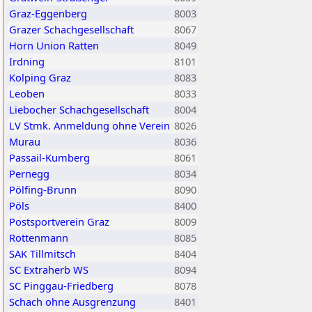
Graz-Eggenberg
8003
Grazer Schachgesellschaft
8067
Horn Union Ratten
8049
Irdning
8101
Kolping Graz
8083
Leoben
8033
Liebocher Schachgesellschaft
8004
LV Stmk. Anmeldung ohne Verein
8026
Murau
8036
Passail-Kumberg
8061
Pernegg
8034
Pölfing-Brunn
8090
Pöls
8400
Postsportverein Graz
8009
Rottenmann
8085
SAK Tillmitsch
8404
SC Extraherb WS
8094
SC Pinggau-Friedberg
8078
Schach ohne Ausgrenzung
8401