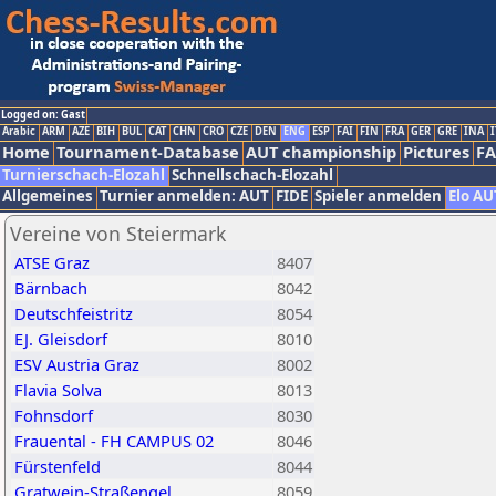
Logged on: Gast
Arabic
ARM
AZE
BIH
BUL
CAT
CHN
CRO
CZE
DEN
ENG
ESP
FAI
FIN
FRA
GER
GRE
INA
I
Home
Tournament-Database
AUT championship
Pictures
F
Turnierschach-Elozahl
Schnellschach-Elozahl
Allgemeines
Turnier anmelden: AUT
FIDE
Spieler anmelden
Elo AU
Vereine von Steiermark
ATSE Graz
8407
Bärnbach
8042
Deutschfeistritz
8054
EJ. Gleisdorf
8010
ESV Austria Graz
8002
Flavia Solva
8013
Fohnsdorf
8030
Frauental - FH CAMPUS 02
8046
Fürstenfeld
8044
Gratwein-Straßengel
8059