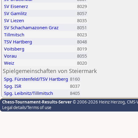
SV Eisenerz
8029
SV Gamlitz
8057
SV Liezen
8035
SV Schachamazonen Graz
8051
Tillmitsch
8023
TSV Hartberg
8048
Voitsberg
8019
Vorau
8055
Weiz
8020
Spielgemeinschaften von Steiermark
Spg. Fürstenfeld/TSV Hartberg
8160
Spg. ISR
8037
Spg. Leibnitz/Tillmitsch
8405
Chess-Tournament-Results-Server
© 2006-2026 Heinz Herzog
, CMS-
Legal details/Terms of use