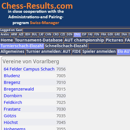
Logged on: Gast
Arabic
ARM
AZE
BIH
BUL
CAT
CHN
CRO
CZE
DEN
ENG
ESP
FAI
FIN
FRA
GER
GRE
INA
I
Home
Tournament-Database
AUT championship
Pictures
F
Turnierschach-Elozahl
Schnellschach-Elozahl
Allgemeines
Turnier anmelden: AUT
FIDE
Spieler anmelden
Elo AU
Vereine von Vorarlberg
64 Felder Campus Schach
7056
Bludenz
7005
Bregenz
7010
Bregenzerwald
7015
Dornbirn
7020
Feldkirch
7025
Frastanz
7030
Götzis
7035
Höchst
7045
Hohenems
7055