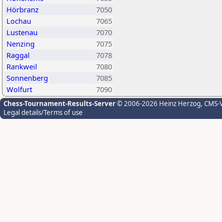
Hörbranz
7050
Lochau
7065
Lustenau
7070
Nenzing
7075
Raggal
7078
Rankweil
7080
Sonnenberg
7085
Wolfurt
7090
Chess-Tournament-Results-Server
© 2006-2026 Heinz Herzog
, CMS-
Legal details/Terms of use