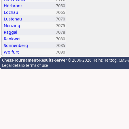
Hörbranz
7050
Lochau
7065
Lustenau
7070
Nenzing
7075
Raggal
7078
Rankweil
7080
Sonnenberg
7085
Wolfurt
7090
Chess-Tournament-Results-Server
© 2006-2026 Heinz Herzog
, CMS-
Legal details/Terms of use