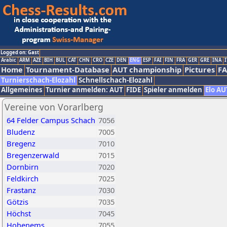
Logged on: Gast
Arabic
ARM
AZE
BIH
BUL
CAT
CHN
CRO
CZE
DEN
ENG
ESP
FAI
FIN
FRA
GER
GRE
INA
I
Home
Tournament-Database
AUT championship
Pictures
F
Turnierschach-Elozahl
Schnellschach-Elozahl
Allgemeines
Turnier anmelden: AUT
FIDE
Spieler anmelden
Elo AU
Vereine von Vorarlberg
64 Felder Campus Schach
7056
Bludenz
7005
Bregenz
7010
Bregenzerwald
7015
Dornbirn
7020
Feldkirch
7025
Frastanz
7030
Götzis
7035
Höchst
7045
Hohenems
7055