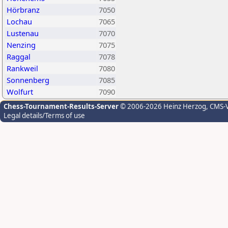
Hörbranz
7050
Lochau
7065
Lustenau
7070
Nenzing
7075
Raggal
7078
Rankweil
7080
Sonnenberg
7085
Wolfurt
7090
Chess-Tournament-Results-Server
© 2006-2026 Heinz Herzog
, CMS-
Legal details/Terms of use