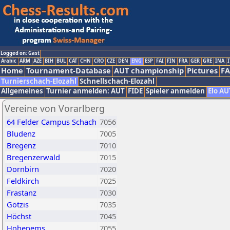
Logged on: Gast
Arabic
ARM
AZE
BIH
BUL
CAT
CHN
CRO
CZE
DEN
ENG
ESP
FAI
FIN
FRA
GER
GRE
INA
I
Home
Tournament-Database
AUT championship
Pictures
F
Turnierschach-Elozahl
Schnellschach-Elozahl
Allgemeines
Turnier anmelden: AUT
FIDE
Spieler anmelden
Elo AU
Vereine von Vorarlberg
64 Felder Campus Schach
7056
Bludenz
7005
Bregenz
7010
Bregenzerwald
7015
Dornbirn
7020
Feldkirch
7025
Frastanz
7030
Götzis
7035
Höchst
7045
Hohenems
7055