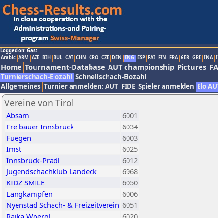
Logged on: Gast
Arabic
ARM
AZE
BIH
BUL
CAT
CHN
CRO
CZE
DEN
ENG
ESP
FAI
FIN
FRA
GER
GRE
INA
I
Home
Tournament-Database
AUT championship
Pictures
F
Turnierschach-Elozahl
Schnellschach-Elozahl
Allgemeines
Turnier anmelden: AUT
FIDE
Spieler anmelden
Elo AU
Vereine von Tirol
Absam
6001
Freibauer Innsbruck
6034
Fuegen
6003
Imst
6025
Innsbruck-Pradl
6012
Jugendschachklub Landeck
6968
KIDZ SMILE
6050
Langkampfen
6006
Nyenstad Schach- & Freizeitverein
6051
Raika Woergl
6020