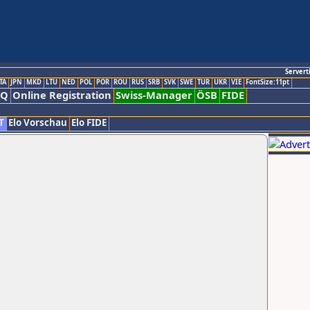
Servert
TA
JPN
MKD
LTU
NED
POL
POR
ROU
RUS
SRB
SVK
SWE
TUR
UKR
VIE
FontSize:11pt
AQ
Online Registration
Swiss-Manager
ÖSB
FIDE
T
Elo Vorschau
Elo FIDE