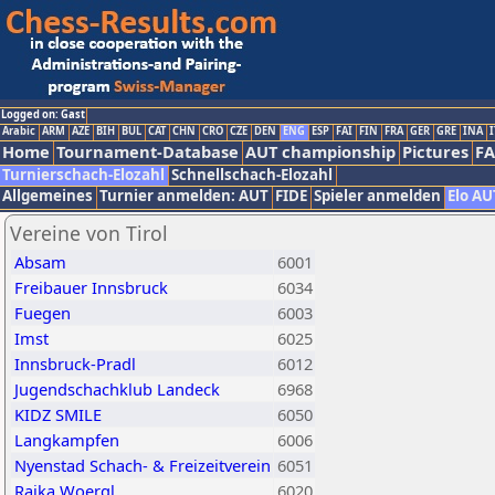
Logged on: Gast
Arabic
ARM
AZE
BIH
BUL
CAT
CHN
CRO
CZE
DEN
ENG
ESP
FAI
FIN
FRA
GER
GRE
INA
I
Home
Tournament-Database
AUT championship
Pictures
F
Turnierschach-Elozahl
Schnellschach-Elozahl
Allgemeines
Turnier anmelden: AUT
FIDE
Spieler anmelden
Elo AU
Vereine von Tirol
Absam
6001
Freibauer Innsbruck
6034
Fuegen
6003
Imst
6025
Innsbruck-Pradl
6012
Jugendschachklub Landeck
6968
KIDZ SMILE
6050
Langkampfen
6006
Nyenstad Schach- & Freizeitverein
6051
Raika Woergl
6020