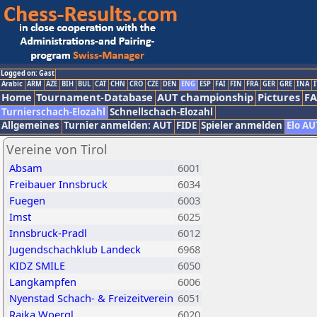
Logged on: Gast
Arabic
ARM
AZE
BIH
BUL
CAT
CHN
CRO
CZE
DEN
ENG
ESP
FAI
FIN
FRA
GER
GRE
INA
I
Home
Tournament-Database
AUT championship
Pictures
F
Turnierschach-Elozahl
Schnellschach-Elozahl
Allgemeines
Turnier anmelden: AUT
FIDE
Spieler anmelden
Elo AU
Vereine von Tirol
Absam
6001
Freibauer Innsbruck
6034
Fuegen
6003
Imst
6025
Innsbruck-Pradl
6012
Jugendschachklub Landeck
6968
KIDZ SMILE
6050
Langkampfen
6006
Nyenstad Schach- & Freizeitverein
6051
Raika Woergl
6020