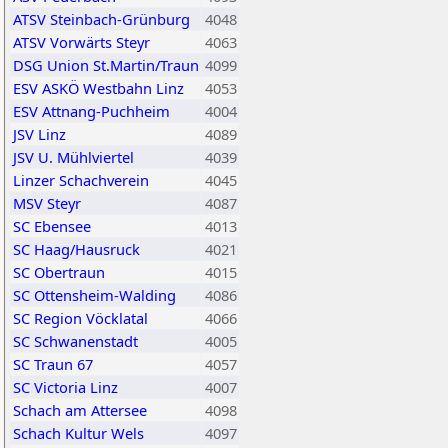
ATSV Steinbach-Grünburg
4048
ATSV Vorwärts Steyr
4063
DSG Union St.Martin/Traun
4099
ESV ASKÖ Westbahn Linz
4053
ESV Attnang-Puchheim
4004
JSV Linz
4089
JSV U. Mühlviertel
4039
Linzer Schachverein
4045
MSV Steyr
4087
SC Ebensee
4013
SC Haag/Hausruck
4021
SC Obertraun
4015
SC Ottensheim-Walding
4086
SC Region Vöcklatal
4066
SC Schwanenstadt
4005
SC Traun 67
4057
SC Victoria Linz
4007
Schach am Attersee
4098
Schach Kultur Wels
4097