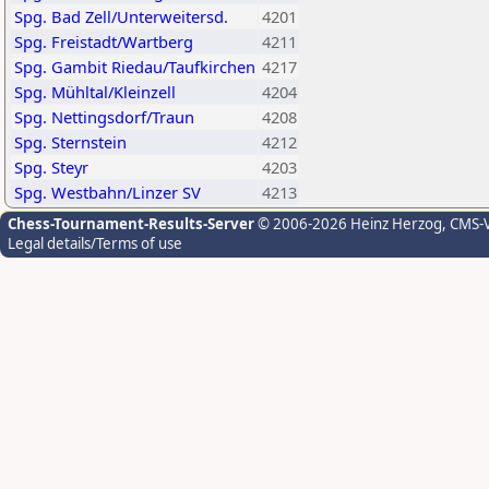
Spg. Bad Zell/Unterweitersd.
4201
Spg. Freistadt/Wartberg
4211
Spg. Gambit Riedau/Taufkirchen
4217
Spg. Mühltal/Kleinzell
4204
Spg. Nettingsdorf/Traun
4208
Spg. Sternstein
4212
Spg. Steyr
4203
Spg. Westbahn/Linzer SV
4213
Chess-Tournament-Results-Server
© 2006-2026 Heinz Herzog
, CMS-
Legal details/Terms of use