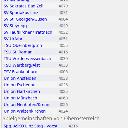
SV Sokrates Bad Zell
4079
SV Spartakus Linz
4071
SV St. Georgen/Gusen
4084
SV Steyregg
4049
SV Taufkirchen/Trattnach
4032
SV Urfahr
4051
TSU Obernberg/Inn
4055
TSU St. Roman
4016
TSU Vorderweissenbach
4030
TSU Wartberg/Aist
4033
TSV Frankenburg
4006
Union Ansfelden
4038
Union Eschenau
4026
Union Hartkirchen
4025
Union Münzbach
4060
Union Neuhofen/Krems
4056
Union Waizenkirchen
4024
Spielgemeinschaften von Oberösterreich
Spg. ASKÖ Linz Steg - Voest
4216