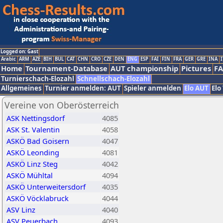
Logged on: Gast
Arabic
ARM
AZE
BIH
BUL
CAT
CHN
CRO
CZE
DEN
ENG
ESP
FAI
FIN
FRA
GER
GRE
INA
I
Home
Tournament-Database
AUT championship
Pictures
F
Turnierschach-Elozahl
Schnellschach-Elozahl
Allgemeines
Turnier anmelden: AUT
Spieler anmelden
Elo AUT
Elo
Vereine von Oberösterreich
ASK Nettingsdorf
4085
ASK St. Valentin
4058
ASKÖ Bad Goisern
4047
ASKÖ Leonding
4081
ASKÖ Linz Steg
4042
ASKÖ Mühltal
4094
ASKÖ Unterweitersdorf
4035
ASKÖ Vöcklabruck
4044
ASV Linz
4040
ASV Peuerbach
4093