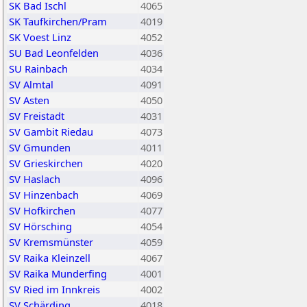
SK Bad Ischl
4065
SK Taufkirchen/Pram
4019
SK Voest Linz
4052
SU Bad Leonfelden
4036
SU Rainbach
4034
SV Almtal
4091
SV Asten
4050
SV Freistadt
4031
SV Gambit Riedau
4073
SV Gmunden
4011
SV Grieskirchen
4020
SV Haslach
4096
SV Hinzenbach
4069
SV Hofkirchen
4077
SV Hörsching
4054
SV Kremsmünster
4059
SV Raika Kleinzell
4067
SV Raika Munderfing
4001
SV Ried im Innkreis
4002
SV Schärding
4018