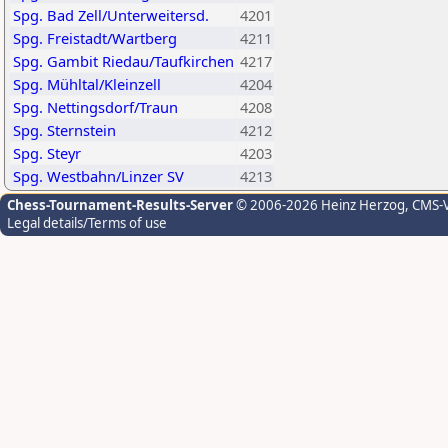
Spg. Bad Zell/Unterweitersd.
4201
Spg. Freistadt/Wartberg
4211
Spg. Gambit Riedau/Taufkirchen
4217
Spg. Mühltal/Kleinzell
4204
Spg. Nettingsdorf/Traun
4208
Spg. Sternstein
4212
Spg. Steyr
4203
Spg. Westbahn/Linzer SV
4213
Chess-Tournament-Results-Server
© 2006-2026 Heinz Herzog
, CMS-
Legal details/Terms of use