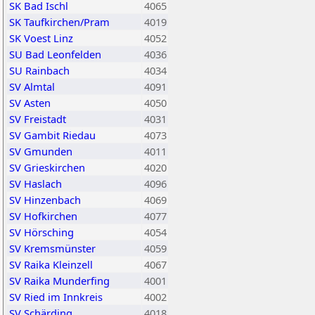
SK Bad Ischl
4065
SK Taufkirchen/Pram
4019
SK Voest Linz
4052
SU Bad Leonfelden
4036
SU Rainbach
4034
SV Almtal
4091
SV Asten
4050
SV Freistadt
4031
SV Gambit Riedau
4073
SV Gmunden
4011
SV Grieskirchen
4020
SV Haslach
4096
SV Hinzenbach
4069
SV Hofkirchen
4077
SV Hörsching
4054
SV Kremsmünster
4059
SV Raika Kleinzell
4067
SV Raika Munderfing
4001
SV Ried im Innkreis
4002
SV Schärding
4018