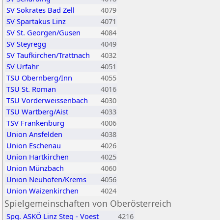
SV Sokrates Bad Zell
4079
SV Spartakus Linz
4071
SV St. Georgen/Gusen
4084
SV Steyregg
4049
SV Taufkirchen/Trattnach
4032
SV Urfahr
4051
TSU Obernberg/Inn
4055
TSU St. Roman
4016
TSU Vorderweissenbach
4030
TSU Wartberg/Aist
4033
TSV Frankenburg
4006
Union Ansfelden
4038
Union Eschenau
4026
Union Hartkirchen
4025
Union Münzbach
4060
Union Neuhofen/Krems
4056
Union Waizenkirchen
4024
Spielgemeinschaften von Oberösterreich
Spg. ASKÖ Linz Steg - Voest
4216