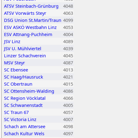
ATSV Steinbach-Grünburg
4048
ATSV Vorwärts Steyr
4063
DSG Union St.Martin/Traun
4099
ESV ASKÖ Westbahn Linz
4053
ESV Attnang-Puchheim
4004
JSV Linz
4089
JSV U. Mühlviertel
4039
Linzer Schachverein
4045
MSV Steyr
4087
SC Ebensee
4013
SC Haag/Hausruck
4021
SC Obertraun
4015
SC Ottensheim-Walding
4086
SC Region Vöcklatal
4066
SC Schwanenstadt
4005
SC Traun 67
4057
SC Victoria Linz
4007
Schach am Attersee
4098
Schach Kultur Wels
4097