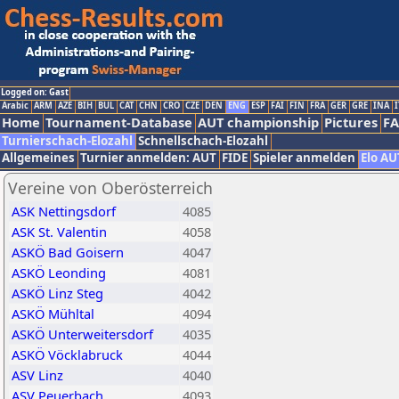
Logged on: Gast
Arabic
ARM
AZE
BIH
BUL
CAT
CHN
CRO
CZE
DEN
ENG
ESP
FAI
FIN
FRA
GER
GRE
INA
I
Home
Tournament-Database
AUT championship
Pictures
F
Turnierschach-Elozahl
Schnellschach-Elozahl
Allgemeines
Turnier anmelden: AUT
FIDE
Spieler anmelden
Elo AU
Vereine von Oberösterreich
ASK Nettingsdorf
4085
ASK St. Valentin
4058
ASKÖ Bad Goisern
4047
ASKÖ Leonding
4081
ASKÖ Linz Steg
4042
ASKÖ Mühltal
4094
ASKÖ Unterweitersdorf
4035
ASKÖ Vöcklabruck
4044
ASV Linz
4040
ASV Peuerbach
4093