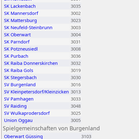
SK Lackenbach
3035
SK Mannersdorf
3002
SK Mattersburg
3023
SK Neufeld-Steinbrunn
3003
SK Oberwart
3004
SK Parndorf
3031
SK Potzneusiedl
3008
SK Purbach
3036
SK Raiba Donnerskirchen
3032
SK Raiba Gols
3019
SK Stegersbach
3030
SV Burgenland
3016
SV Kleinpetersdorf/Kleinzicken
3013
SV Pamhagen
3033
SV Raiding
3048
SV Wulkaprodersdorf
3025
Union Oggau
3005
Spielgemeinschaften von Burgenland
Oberwart Güssing
3103