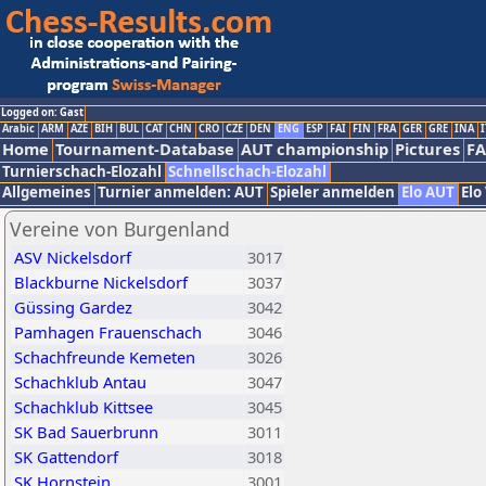
Logged on: Gast
Arabic
ARM
AZE
BIH
BUL
CAT
CHN
CRO
CZE
DEN
ENG
ESP
FAI
FIN
FRA
GER
GRE
INA
I
Home
Tournament-Database
AUT championship
Pictures
F
Turnierschach-Elozahl
Schnellschach-Elozahl
Allgemeines
Turnier anmelden: AUT
Spieler anmelden
Elo AUT
Elo
Vereine von Burgenland
ASV Nickelsdorf
3017
Blackburne Nickelsdorf
3037
Güssing Gardez
3042
Pamhagen Frauenschach
3046
Schachfreunde Kemeten
3026
Schachklub Antau
3047
Schachklub Kittsee
3045
SK Bad Sauerbrunn
3011
SK Gattendorf
3018
SK Hornstein
3001