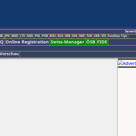
Servert
TA
JPN
MKD
LTU
NED
POL
POR
ROU
RUS
SRB
SVK
SWE
TUR
UKR
VIE
FontSize:11pt
AQ
Online Registration
Swiss-Manager
ÖSB
FIDE
 Vorschau