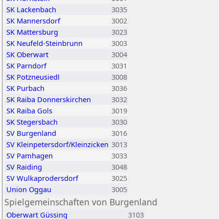
SK Lackenbach
3035
SK Mannersdorf
3002
SK Mattersburg
3023
SK Neufeld-Steinbrunn
3003
SK Oberwart
3004
SK Parndorf
3031
SK Potzneusiedl
3008
SK Purbach
3036
SK Raiba Donnerskirchen
3032
SK Raiba Gols
3019
SK Stegersbach
3030
SV Burgenland
3016
SV Kleinpetersdorf/Kleinzicken
3013
SV Pamhagen
3033
SV Raiding
3048
SV Wulkaprodersdorf
3025
Union Oggau
3005
Spielgemeinschaften von Burgenland
Oberwart Güssing
3103