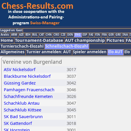
Logged on: Gast
Arabic
ARM
AZE
BIH
BUL
CAT
CHN
CRO
CZE
DEN
ENG
ESP
FAI
FIN
FRA
GER
GRE
INA
I
Home
Tournament-Database
AUT championship
Pictures
F
Turnierschach-Elozahl
Schnellschach-Elozahl
Allgemeines
Turnier anmelden: AUT
Spieler anmelden
Elo AUT
Elo
Vereine von Burgenland
ASV Nickelsdorf
3017
Blackburne Nickelsdorf
3037
Güssing Gardez
3042
Pamhagen Frauenschach
3046
Schachfreunde Kemeten
3026
Schachklub Antau
3047
Schachklub Kittsee
3045
SK Bad Sauerbrunn
3011
SK Gattendorf
3018
SK Hornstein
3001