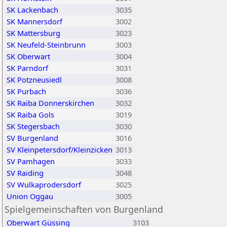
SK Lackenbach
3035
SK Mannersdorf
3002
SK Mattersburg
3023
SK Neufeld-Steinbrunn
3003
SK Oberwart
3004
SK Parndorf
3031
SK Potzneusiedl
3008
SK Purbach
3036
SK Raiba Donnerskirchen
3032
SK Raiba Gols
3019
SK Stegersbach
3030
SV Burgenland
3016
SV Kleinpetersdorf/Kleinzicken
3013
SV Pamhagen
3033
SV Raiding
3048
SV Wulkaprodersdorf
3025
Union Oggau
3005
Spielgemeinschaften von Burgenland
Oberwart Güssing
3103