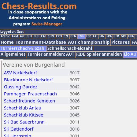
Logged on: Gast
Arabic
ARM
AZE
BIH
BUL
CAT
CHN
CRO
CZE
DEN
ENG
ESP
FAI
FIN
FRA
GER
GRE
INA
I
Home
Tournament-Database
AUT championship
Pictures
F
Turnierschach-Elozahl
Schnellschach-Elozahl
Allgemeines
Turnier anmelden: AUT
FIDE
Spieler anmelden
Elo AU
Vereine von Burgenland
ASV Nickelsdorf
3017
Blackburne Nickelsdorf
3037
Güssing Gardez
3042
Pamhagen Frauenschach
3046
Schachfreunde Kemeten
3026
Schachklub Antau
3047
Schachklub Kittsee
3045
SK Bad Sauerbrunn
3011
SK Gattendorf
3018
SK Hornstein
3001